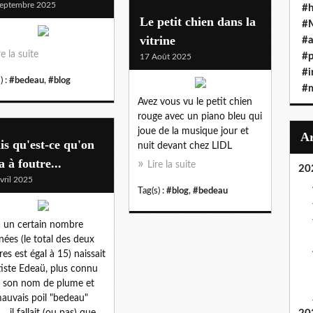
eptembre 2025
#h
Le petit chien dans la
#
vitrine
#a
re la suite
#
17 Août 2025
#i
) :
#bedeau
,
#blog
#
Avez vous vu le petit chien
rouge avec un piano bleu qui
joue de la musique jour et
s qu'est-ce qu'on
nuit devant chez LIDL
a à foutre...
Lire la suite
20
vril 2025
Tag(s) :
#blog
,
#bedeau
 a un certain nombre
nées (le total des deux
res est égal à 15) naissait
iste Edeaü, plus connu
 son nom de plume et
auvais poil "bedeau"
... il fallait (ou pas) que