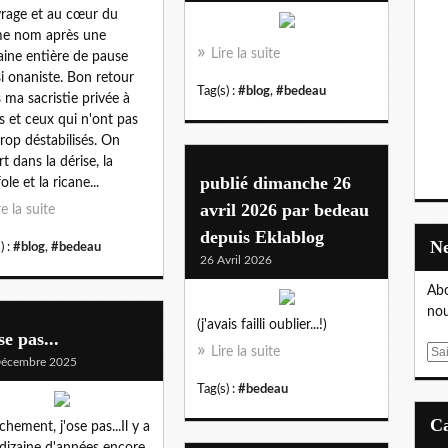
vrage et au cœur du
e nom après une
Lire la suite
ine entière de pause
i onaniste. Bon retour
Tag(s) :
#blog
,
#bedeau
 ma sacristie privée à
es et ceux qui n'ont pas
trop déstabilisés. On
rt dans la dérise, la
publié dimanche 26
ole et la ricane...
avril 2026 par bedeau
re la suite
depuis Eklablog
) :
#blog
,
#bedeau
26 Avril 2026
Abo
nou
(j'avais failli oublier...!)
se pas...
Lire la suite
E
Décembre 2025
m
Tag(s) :
#bedeau
a
i
chement, j'ose pas...Il y a
l
dizaine d'années encore,