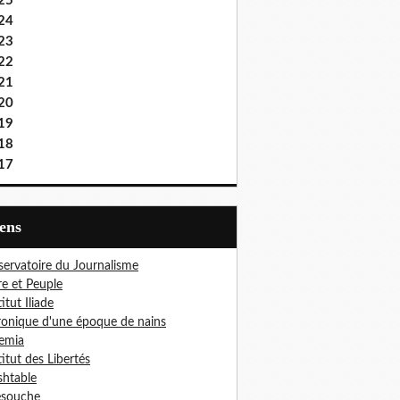
25
24
23
22
21
20
19
18
17
iens
ervatoire du Journalisme
re et Peuple
titut Iliade
onique d'une époque de nains
emia
titut des Libertés
htable
esouche