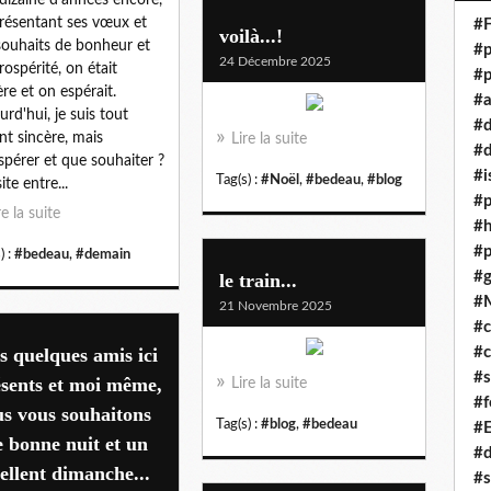
résentant ses vœux et
#F
voilà...!
souhaits de bonheur et
#p
24 Décembre 2025
rospérité, on était
#p
ère et on espérait.
#a
urd'hui, je suis tout
#
nt sincère, mais
Lire la suite
#d
spérer et que souhaiter ?
#i
Tag(s) :
#Noël
,
#bedeau
,
#blog
ite entre...
#p
re la suite
#
#p
) :
#bedeau
,
#demain
#g
le train...
#
21 Novembre 2025
#c
 quelques amis ici
#c
#s
sents et moi même,
Lire la suite
#f
s vous souhaitons
Tag(s) :
#blog
,
#bedeau
#
 bonne nuit et un
#
ellent dimanche...
#s