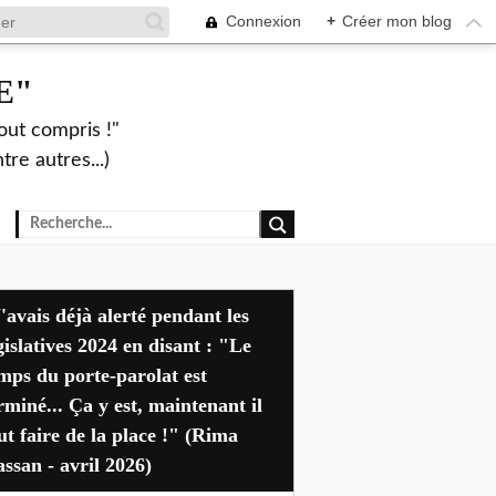
Connexion
+
Créer mon blog
E"
out compris !"
re autres...)
dant les
gislatives 2024 en disant : "Le
mps du porte-parolat est
rminé... Ça y est, maintenant il
ut faire de la place !" (Rima
ssan - avril 2026)