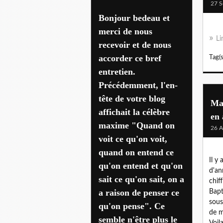
27 S
Bonjour bedeau et
merci de nous
Li
recevoir et de nous
accorder ce bref
Tag(s
entretien.
Précédemment, l'en-
tête de votre blog
Mai
affichait la célèbre
en 
maxime "Quand on
26 A
voit ce qu'on voit,
quand on entend ce
Il y
qu'on entend et qu'on
d'an
sait ce qu'on sait, on a
chiff
a raison de penser ce
Bapt
sous
qu'on pense". Ce
de m
semble n'être plus le
Voila