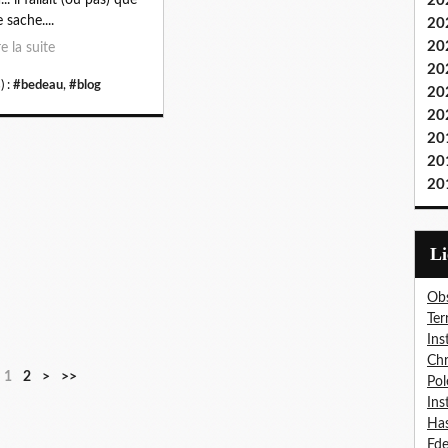
20
 sache....
20
20
re la suite
20
) :
#bedeau
,
#blog
20
20
20
20
20
L
Obs
Ter
Ins
Chr
1
2
>
>>
Pol
Ins
Has
Fd