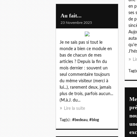
en p
ses 
Au fait...
de p
23 Novembre 2025
sinc
Aujo
auta
Je ne sais pas si tout le
qu'e
monde a bien ce module en
J'hés
bas de chacun de mes
Li
articles ? Depuis la fin du
mois dernier : souvent un
Tag(s
seul commentaire toujours
du même visiteur (merci à
lui...), rarement deux, jamais
plus de trois, parfois aucun...
Mes
(M.à.J. du...
pré
Lire la suite
nou
Tag(s) :
#bedeau
,
#blog
une
exc