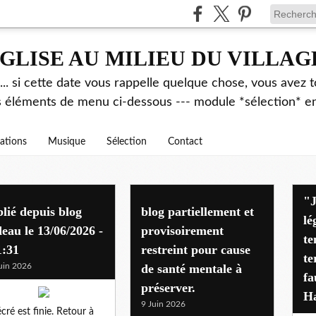
GLISE AU MILIEU DU VILLAG
.. si cette date vous rappelle quelque chose, vous avez t
es éléments de menu ci-dessous --- module *sélection* ent
rations
Musique
Sélection
Contact
"J'avais déjà alerté pen
lié depuis blog
blog partiellement et
lé
eau le 13/06/2026 -
provisoirement
te
1:31
restreint pour cause
te
uin 2026
de santé mentale à
fa
préserver.
Ha
9 Juin 2026
écré est finie. Retour à