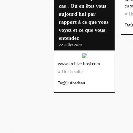
cas . Où en êtes vous
ça se
aujourd'hui par
Li
rapport à ce que vous
Tag(s
voyez et ce que vous
entendez
22 Juillet 2025
www.archive-host.com
Lire la suite
Tag(s) :
#bedeau