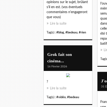
opinions sur le sujet, brûlant
l'ou
s'il en est. (vos éventuels
mêm
commentaires n'engageront
sema
que vous)
quas
Lire la suite
dans
cell
Tag(s) :
#blog
,
#bedeau
,
#rien
été 
repa
batif
Li
Grok fait son
Tag(s
cinéma...
16 Février 2026
J'o
?
31 
Lire la suite
Tag(s) :
#vidéo
,
#bedeau
Fran
une 