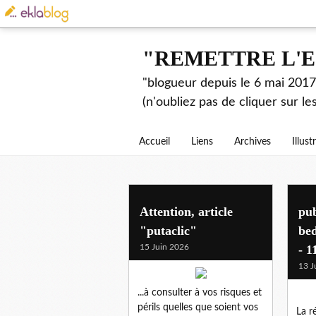
"REMETTRE L'E
"blogueur depuis le 6 mai 2017.
(n'oubliez pas de cliquer sur l
Accueil
Liens
Archives
Illust
bedeau
Attention, article
pub
"putaclic"
bed
15 Juin 2026
- 1
13 J
...à consulter à vos risques et
périls quelles que soient vos
La r