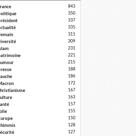
843
rance
350
olitique
337
résident
335
ctualité
311
demain
309
iversité
231
slam
221
atrimoine
215
humour
188
resse
186
auche
172
Macron
167
hristianisme
163
ulture
157
anté
155
olie
150
Europe
128
dhimmis
127
écurité