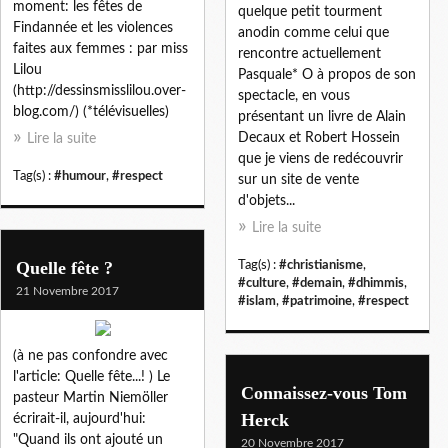
moment: les fêtes de
quelque petit tourment
Findannée et les violences
anodin comme celui que
faites aux femmes : par miss
rencontre actuellement
Lilou
Pasquale* O à propos de son
(http://dessinsmisslilou.over-
spectacle, en vous
blog.com/) (*télévisuelles)
présentant un livre de Alain
Decaux et Robert Hossein
Lire la suite
que je viens de redécouvrir
Tag(s) :
#humour
,
#respect
sur un site de vente
d'objets...
Lire la suite
Quelle fête ?
Tag(s) :
#christianisme
,
#culture
,
#demain
,
#dhimmis
,
21 Novembre 2017
#islam
,
#patrimoine
,
#respect
(à ne pas confondre avec
l'article: Quelle fête...! ) Le
Connaissez-vous Tom
pasteur Martin Niemöller
Herck
écrirait-il, aujourd'hui:
"Quand ils ont ajouté un
20 Novembre 2017