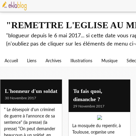
"REMETTRE L'EGLISE AU M
"blogueur depuis le 6 mai 2017... si cette date vous r
(n'oubliez pas de cliquer sur les éléments de menu ci-
Accueil
Liens
Archives
Illustrations
Musique
Séle
L'honneur d'un soldat
Tu fais quoi,
30 Novembre 2017
dimanche ?
29 Novembre 2017
" Le désespoir d'un criminel
de guerre à l'annonce de sa
sentence" (la presse) (la
La mosquée du repentir, à
presse) “On peut demander
Toulouse, organise une
beaucoup à un soldat, en