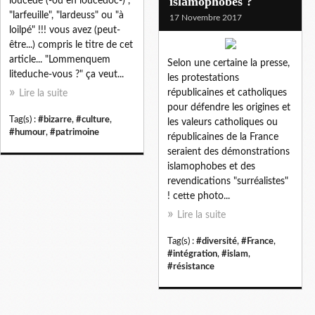
islamophobes ?
loucedé (-ou en loucedoc-)",
"larfeuille", "lardeuss" ou "à
17 Novembre 2017
loilpé" !!! vous avez (peut-
être...) compris le titre de cet
article... "Lommenquem
Selon une certaine la presse,
liteduche-vous ?" ça veut...
les protestations
républicaines et catholiques
Lire la suite
pour défendre les origines et
Tag(s) :
#bizarre
,
#culture
,
les valeurs catholiques ou
#humour
,
#patrimoine
républicaines de la France
seraient des démonstrations
islamophobes et des
revendications "surréalistes"
! cette photo...
Lire la suite
Tag(s) :
#diversité
,
#France
,
#intégration
,
#islam
,
#résistance