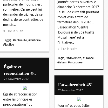
journée portes ouvertes le
particulier de mourir, c’est
dimanche 3 décembre 2017.
son métier. On ne peut lui
Le lieu de culte fait pourtant
demander de tricher, de se
l'objet d'un arrêté de
dédire, de se contredire, de
fermeture depuis 2016…
mentir,...
L'association "Centre
Lire la suite
Toulousain de Spiritualité
Musulmane" est à
Tag(s) :
#actualité
,
#histoire
,
l’initiative...
#justice
Lire la suite
Tag(s) :
#diversité
,
#France
,
#islam
,
#mosquée
Égalité et
réconciliation ®..
27 Novembre 2017
Fatwahrenheit 451
26 Novembre 2017
Égalité et réconciliation,
entre les principales
préoccupations* du
Pour m' et vous éviter