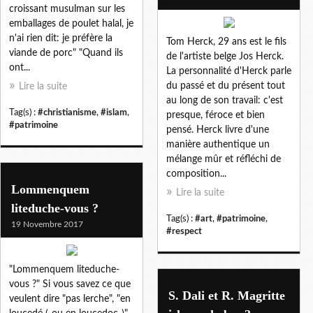
croissant musulman sur les
emballages de poulet halal, je
n'ai rien dit: je préfère la
Tom Herck, 29 ans est le fils
viande de porc" "Quand ils
de l'artiste belge Jos Herck.
ont...
La personnalité d'Herck parle
du passé et du présent tout
Lire la suite
au long de son travail: c'est
Tag(s) :
#christianisme
,
#islam
,
presque, féroce et bien
#patrimoine
pensé. Herck livre d'une
manière authentique un
mélange mûr et réfléchi de
composition...
Lommenquem
Lire la suite
liteduche-vous ?
Tag(s) :
#art
,
#patrimoine
,
19 Novembre 2017
#respect
"Lommenquem liteduche-
vous ?" Si vous savez ce que
S. Dali et R. Magritte
veulent dire "pas lerche", "en