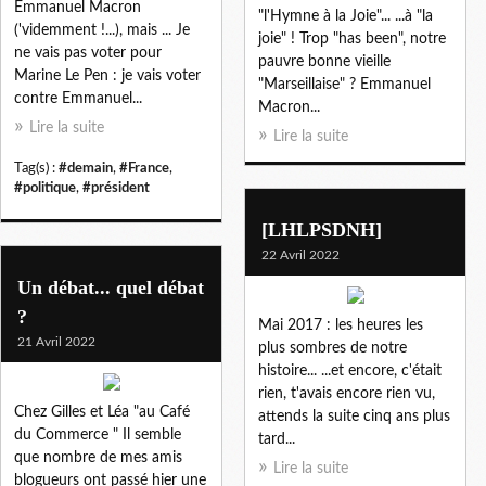
Emmanuel Macron
"l'Hymne à la Joie"... ...à "la
('videmment !...), mais ... Je
joie" ! Trop "has been", notre
ne vais pas voter pour
pauvre bonne vieille
Marine Le Pen : je vais voter
"Marseillaise" ? Emmanuel
contre Emmanuel...
Macron...
Lire la suite
Lire la suite
Tag(s) :
#demain
,
#France
,
#politique
,
#président
[LHLPSDNH]
22 Avril 2022
Un débat... quel débat
?
Mai 2017 : les heures les
21 Avril 2022
plus sombres de notre
histoire... ...et encore, c'était
rien, t'avais encore rien vu,
Chez Gilles et Léa "au Café
attends la suite cinq ans plus
du Commerce " Il semble
tard...
que nombre de mes amis
Lire la suite
blogueurs ont passé hier une