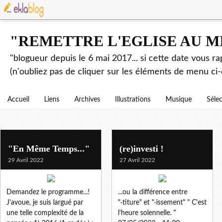
"REMETTRE L'EGLISE AU M
"blogueur depuis le 6 mai 2017... si cette date vous r
(n'oubliez pas de cliquer sur les éléments de menu ci-
Accueil
Liens
Archives
Illustrations
Musique
Séle
"En Même Temps..."
(re)investi !
29 Avril 2022
27 Avril 2022
Demandez le programme...!
...ou la différence entre
J'avoue, je suis largué par
"·titure" et "·issement" " C'est
une telle complexité de la
l'heure solennelle. "