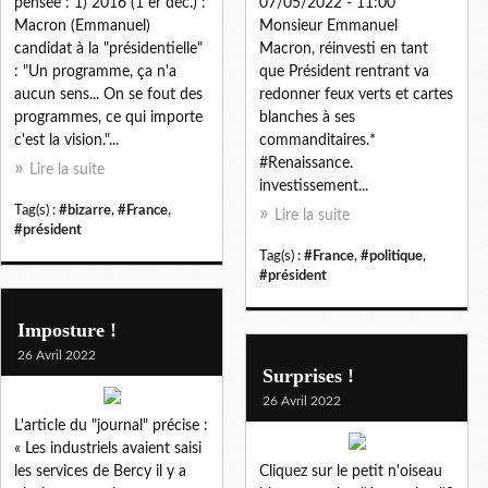
pensée : 1) 2016 (1 er déc.) :
07/05/2022 - 11:00
Macron (Emmanuel)
Monsieur Emmanuel
candidat à la "présidentielle"
Macron, réinvesti en tant
: "Un programme, ça n'a
que Président rentrant va
aucun sens... On se fout des
redonner feux verts et cartes
programmes, ce qui importe
blanches à ses
c'est la vision."...
commanditaires.*
#Renaissance.
Lire la suite
investissement...
Tag(s) :
#bizarre
,
#France
,
Lire la suite
#président
Tag(s) :
#France
,
#politique
,
#président
Imposture !
26 Avril 2022
Surprises !
26 Avril 2022
L'article du "journal" précise :
« Les industriels avaient saisi
les services de Bercy il y a
Cliquez sur le petit n'oiseau