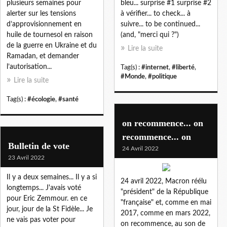
plusieurs semaines pour
bleu... surprise #1 surprise #2
alerter sur les tensions
à vérifier... to check... à
d’approvisionnement en
suivre... to be continued...
huile de tournesol en raison
(and, "merci qui ?")
de la guerre en Ukraine et du
Lire la suite
Ramadan, et demander
l’autorisation...
Tag(s) :
#internet
,
#liberté
,
#Monde
,
#politique
Lire la suite
Tag(s) :
#écologie
,
#santé
on recommence... on
recommence... on
Bulletin de vote
24 Avril 2022
23 Avril 2022
Il y a deux semaines... Il y a si
24 avril 2022, Macron réélu
longtemps... J'avais voté
"président" de la République
pour Eric Zemmour. en ce
"française" et, comme en mai
jour, jour de la St Fidèle... Je
2017, comme en mars 2022,
ne vais pas voter pour
on recommence, au son de