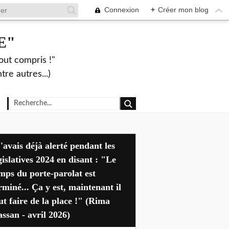
Connexion
+
Créer mon blog
E"
out compris !"
re autres...)
dant les
gislatives 2024 en disant : "Le
mps du porte-parolat est
rminé... Ça y est, maintenant il
ut faire de la place !" (Rima
ssan - avril 2026)