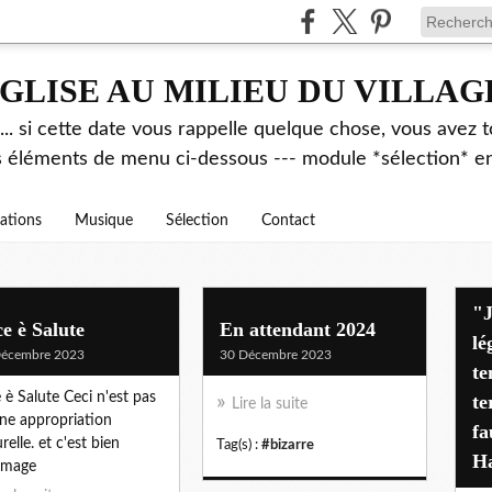
GLISE AU MILIEU DU VILLAG
.. si cette date vous rappelle quelque chose, vous avez t
es éléments de menu ci-dessous --- module *sélection* ent
rations
Musique
Sélection
Contact
"J'avais déjà alerté pen
e è Salute
En attendant 2024
lé
Décembre 2023
30 Décembre 2023
te
 è Salute Ceci n'est pas
te
Lire la suite
ne appropriation
fa
relle. et c'est bien
Tag(s) :
#bizarre
Ha
mage