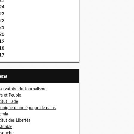
25
24
23
22
21
20
19
18
17
iens
ervatoire du Journalisme
re et Peuple
titut Iliade
onique d'une époque de nains
emia
titut des Libertés
htable
esouche