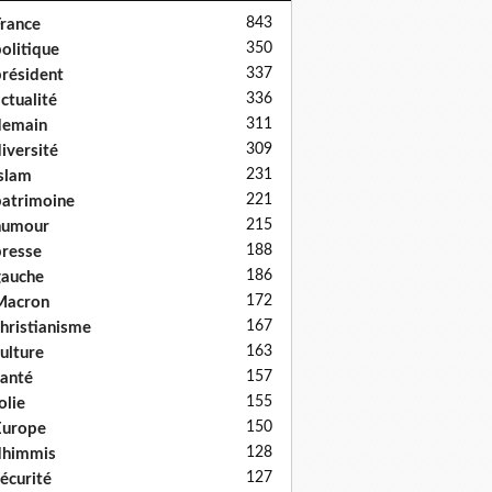
843
rance
350
olitique
337
résident
336
ctualité
311
demain
309
iversité
231
slam
221
atrimoine
215
humour
188
resse
186
auche
172
Macron
167
hristianisme
163
ulture
157
anté
155
olie
150
Europe
128
dhimmis
127
écurité