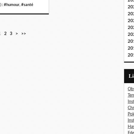
20
) :
#humour
,
#santé
20
20
20
20
1
2
3
>
>>
20
20
20
20
L
Obs
Ter
Ins
Chr
Pol
Ins
Has
Fd