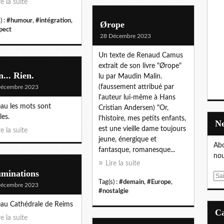
re la suite
) :
#humour
,
#intégration
,
Ørope
pect
28 Décembre 2023
Un texte de Renaud Camus
extrait de son livre "Ørope"
... Rien.
lu par Maudin Malin.
(faussement attribué par
Décembre 2023
l'auteur lui-même à Hans
au les mots sont
Cristian Andersen) "Or,
les.
l’histoire, mes petits enfants,
est une vieille dame toujours
re la suite
jeune, énergique et
Abo
fantasque, romanesque...
nou
Lire la suite
uminations
E
Tag(s) :
#demain
,
#Europe
,
Décembre 2023
m
#nostalgie
a
au Cathédrale de Reims
i
re la suite
l