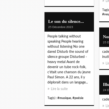
Li
Tag(s
#res
Le son du silence...
25 Décembre 2023
Non
People talking without
speaking People hearing
25 
without listening No one
dared Disturb the sound of
cade
silence groupe Disturbed -
inuti
heavy metal Avant de
Li
devenir un tube rock-folk,
c’était une chanson du jeune
Paul Simon. A 22 ans, il y
déplorait dans un langage...
Ill
Lire la suite
24 
Tag(s) :
#musique
,
#poésie
cade
Li