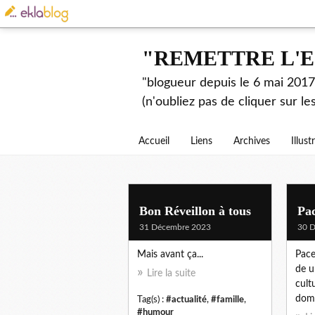
"REMETTRE L'E
"blogueur depuis le 6 mai 2017.
(n'oubliez pas de cliquer sur l
Accueil
Liens
Archives
Illust
Bon Réveillon à tous
Pac
31 Décembre 2023
30 
Mais avant ça...
Pace
de u
Lire la suite
cultu
dom
Tag(s) :
#actualité
,
#famille
,
#humour