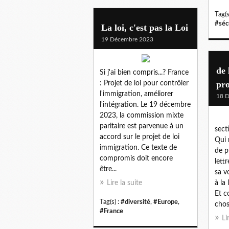
Tag(s
#séc
La loi, c'est pas la Loi
19 Décembre 2023
de 
Si j'ai bien compris...? France
pr
: Projet de loi pour contrôler
l'immigration, améliorer
18 
l'intégration. Le 19 décembre
2023, la commission mixte
paritaire est parvenue à un
sect
accord sur le projet de loi
Qui 
immigration. Ce texte de
de p
compromis doit encore
lett
être...
sa v
Lire la suite
à la
Et c
Tag(s) :
#diversité
,
#Europe
,
chos
#France
Li