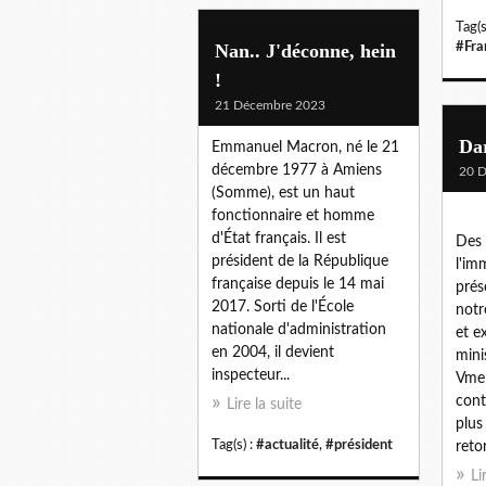
Tag(s
Nan.. J'déconne, hein
#Fra
!
21 Décembre 2023
Da
Emmanuel Macron, né le 21
décembre 1977 à Amiens
20 
(Somme), est un haut
fonctionnaire et homme
d'État français. Il est
Des 
président de la République
l'im
française depuis le 14 mai
prés
2017. Sorti de l'École
notr
nationale d'administration
et e
en 2004, il devient
mini
inspecteur...
Vme 
cont
Lire la suite
plus
Tag(s) :
#actualité
,
#président
retor
Li