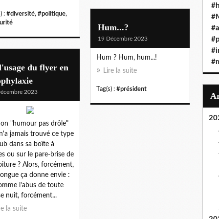
#h
) :
#diversité
,
#politique
,
#
urité
Hum...?
#a
19 Décembre 2023
#
#i
Hum ? Hum, hum...!
#
l'usage du flyer en
Lire la suite
ophylaxie
Tag(s) :
#président
Décembre 2023
20
ion "humour pas drôle"
n'a jamais trouvé ce type
ub dans sa boîte à
res ou sur le pare-brise de
oiture ? Alors, forcément,
 longue ça donne envie :
omme l'abus de toute
e nuit, forcément...
re la suite