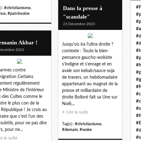
#F
Dans la presse à
) :
#christianisme
,
nce
,
#patrimoine
#p
"scandale"
#p
23 Décembre 2023
#a
#
rmanin Akbar !
#d
Jusqu'où ira l'ultra-droite ?
Décembre 2023
#i
contexte : Toute la bien-
pensance gaucho-wokiste
#p
s'indigne et s'enrage et en
#
armes contre
avale son kebab/sauce-soja
#p
migration Certains
de travers, un hebdomadaire
#g
entent régulièrement
appartenant au magnat de la
#
e Ministre de l'Intérieur
presse et milliardaire de
#c
x-des Cultes comme le
droite Bolloré fait sa Une sur
#c
stre le plus con de la
Noël,...
#s
République ! Je crois au
Lire la suite
#f
raire que c'est l'un des
#
 subtils, pour ne pas dire
Tag(s) :
#christianisme
,
s, pour ne...
#demain
,
#woke
#
#s
re la suite