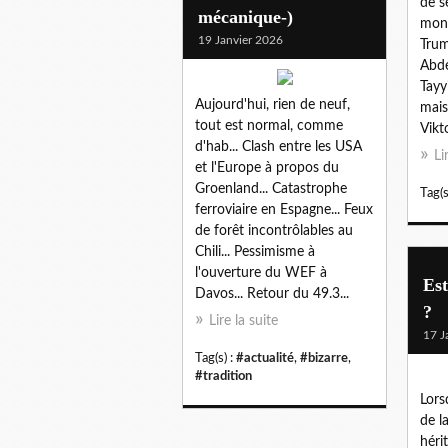
de s
mécanique-)
mond
19 Janvier 2026
Trum
Abde
Tayy
Aujourd'hui, rien de neuf,
mais
tout est normal, comme
Vikto
d'hab... Clash entre les USA
Li
et l'Europe à propos du
Groenland... Catastrophe
Tag(s
ferroviaire en Espagne... Feux
de forêt incontrôlables au
Chili... Pessimisme à
l'ouverture du WEF à
Est
Davos... Retour du 49.3...
?
Lire la suite
17 J
Tag(s) :
#actualité
,
#bizarre
,
#tradition
Lors
de l
héri