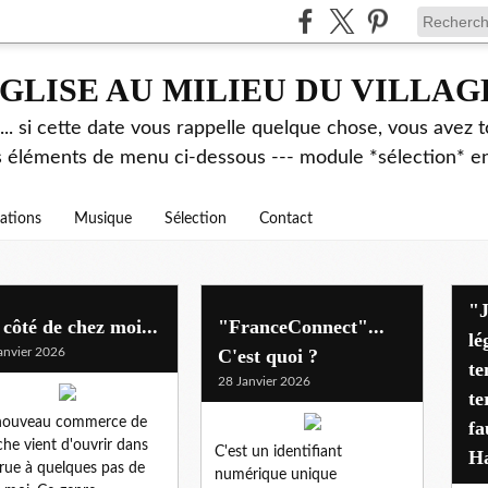
GLISE AU MILIEU DU VILLAG
.. si cette date vous rappelle quelque chose, vous avez t
es éléments de menu ci-dessous --- module *sélection* ent
rations
Musique
Sélection
Contact
"J'avais déjà alerté pen
côté de chez moi...
"FranceConnect"...
lé
anvier 2026
C'est quoi ?
te
28 Janvier 2026
te
nouveau commerce de
fa
he vient d'ouvrir dans
C'est un identifiant
Ha
rue à quelques pas de
numérique unique