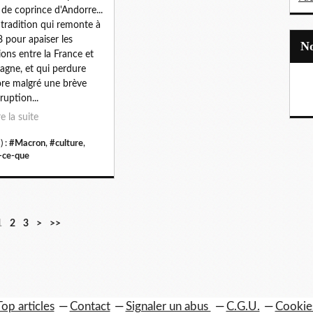
e de coprince d'Andorre...
tradition qui remonte à
 pour apaiser les
ions entre la France et
pagne, et qui perdure
re malgré une brève
ruption...
re la suite
) :
#Macron
,
#culture
,
-ce-que
1
2
3
>
>>
Top articles
Contact
Signaler un abus
C.G.U.
Cookie