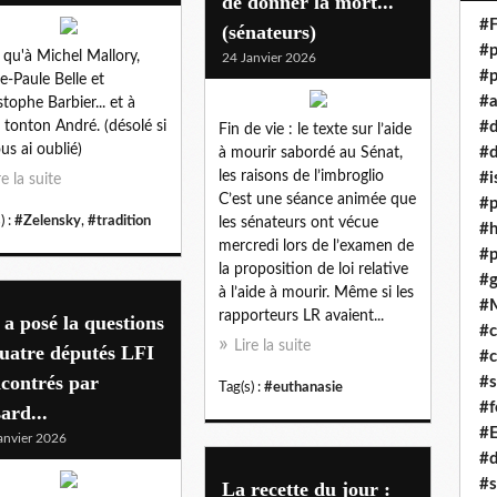
de donner la mort..."
#F
(sénateurs)
#p
i qu'à Michel Mallory,
24 Janvier 2026
#p
e-Paule Belle et
#a
stophe Barbier... et à
tonton André. (désolé si
#
Fin de vie : le texte sur l’aide
ous ai oublié)
#d
à mourir sabordé au Sénat,
les raisons de l’imbroglio
#i
re la suite
C’est une séance animée que
#p
) :
#Zelensky
,
#tradition
les sénateurs ont vécue
#
mercredi lors de l’examen de
#p
la proposition de loi relative
#g
à l’aide à mourir. Même si les
#
rapporteurs LR avaient...
a posé la questions
#c
Lire la suite
uatre députés LFI
#c
contrés par
#s
Tag(s) :
#euthanasie
#f
ard...
#
anvier 2026
#
#s
La recette du jour :