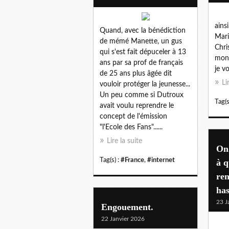
ains
Quand, avec la bénédiction
Mari
de mémé Manette, un gus
Chri
qui s'est fait dépuceler à 13
mon 
ans par sa prof de français
je v
de 25 ans plus âgée dit
Li
vouloir protéger la jeunesse...
Un peu comme si Dutroux
Tag(s
avait voulu reprendre le
concept de l'émission
"l'Ecole des Fans"......
Lire la suite
On 
Tag(s) :
#France
,
#internet
à q
ren
has
23 J
Engouement.
22 Janvier 2026