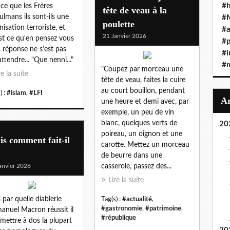
#h
-ce que les Frères
tête de veau à la
lmans ils sont-ils une
#
poulette
nisation terroriste, et
#a
21 Janvier 2026
st ce qu'en pensez vous
#
a réponse ne s'est pas
#i
attendre... "Que nenni..."
#
"Coupez par morceau une
re la suite
tête de veau, faites la cuire
au court bouillon, pendant
) :
#islam
,
#LFI
une heure et demi avec, par
exemple, un peu de vin
blanc, quelques verts de
20
poireau, un oignon et une
s comment fait-il
carotte. Mettez un morceau
de beurre dans une
anvier 2026
casserole, passez des...
Lire la suite
 par quelle diablerie
Tag(s) :
#actualité
,
#gastronomie
,
#patrimoine
,
nuel Macron réussit il
#république
 mettre à dos la plupart