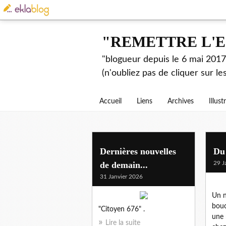
"REMETTRE L'E
"blogueur depuis le 6 mai 2017.
(n'oubliez pas de cliquer sur l
Accueil
Liens
Archives
Illust
Dernières nouvelles
Du 
de demain...
29 J
31 Janvier 2026
Un 
bouc
"Citoyen 676" .
une 
Lire la suite