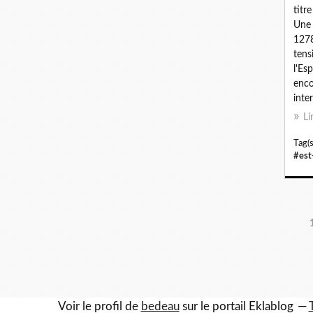
titr
Une 
1278
tens
l'Es
enco
inter
Li
Tag(s
#est
Voir le profil de
bedeau
sur le portail Eklablog