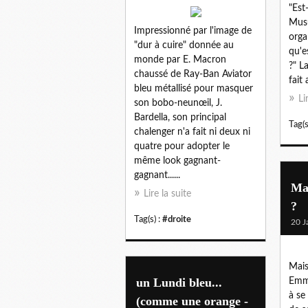
"Est
Musu
Impressionné par l'image de
orga
"dur à cuire" donnée au
qu'e
monde par E. Macron
?" L
chaussé de Ray-Ban Aviator
fait 
bleu métallisé pour masquer
Li
son bobo-neunœil, J.
Bardella, son principal
Tag(s
chalenger n'a fait ni deux ni
quatre pour adopter le
même look gagnant-
gagnant......
Mai
Lire la suite
?
Tag(s) :
#droite
20 J
Mais
un Lundi bleu...
Emma
à se
(comme une orange -