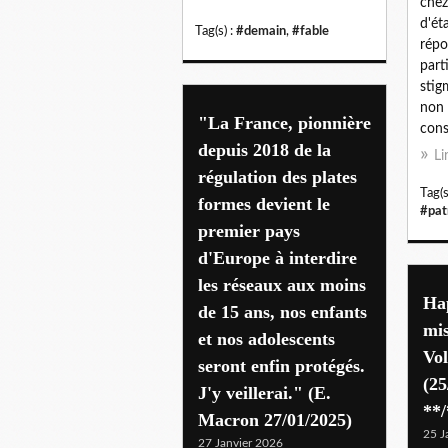
chez
d'ét
Tag(s) :
#demain
,
#fable
répo
part
stig
non 
"La France, pionnière
con
depuis 2018 de la
Li
régulation des plates
Tag(s
formes devient le
#pat
premier pays
d'Europe à interdire
les réseaux aux moins
Ha
de 15 ans, nos enfants
mis
et nos adolescents
Vo
seront enfin protégés.
(25
J'y veillerai." (E.
**/
Macron 27/01/2025)
25 J
27 Janvier 2026