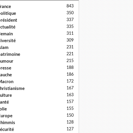
843
rance
350
olitique
337
résident
335
ctualité
311
demain
309
iversité
231
slam
221
atrimoine
215
humour
188
resse
186
auche
172
Macron
167
hristianisme
163
ulture
157
anté
155
olie
150
Europe
128
dhimmis
127
écurité