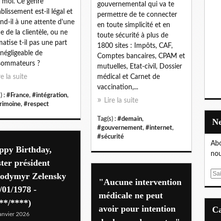
 moi. Ce genre
gouvernemental qui va te
ablissement est-il légal et
permettre de te connecter
nd-il à une attente d'une
en toute simplicité et en
ie de la clientèle, ou ne
toute sécurité à plus de
matise t-il pas une part
1800 sites : Impôts, CAF,
négligeable de
Comptes bancaires, CPAM et
sommateurs ?
mutuelles, Etat-civil, Dossier
re la suite
médical et Carnet de
vaccination,...
) :
#France
,
#intégration
,
Lire la suite
rimoine
,
#respect
Tag(s) :
#demain
,
#gouvernement
,
#internet
,
#sécurité
Abo
ppy Birthday,
nou
ter président
E
lodymyr Zelensky
"Aucune intervention
m
/01/1978 -
médicale ne peut
a
**/****)
i
avoir pour intention
anvier 2026
l