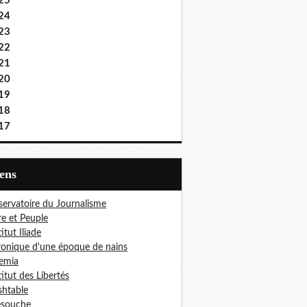
25
24
23
22
21
20
19
18
17
iens
ervatoire du Journalisme
re et Peuple
titut Iliade
onique d'une époque de nains
emia
titut des Libertés
htable
esouche