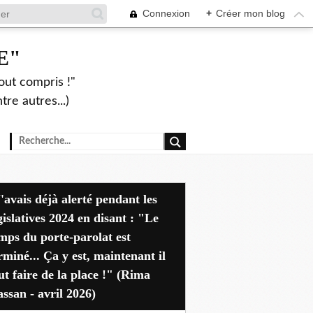
Connexion
+
Créer mon blog
E"
out compris !"
re autres...)
dant les
gislatives 2024 en disant : "Le
mps du porte-parolat est
rminé... Ça y est, maintenant il
ut faire de la place !" (Rima
ssan - avril 2026)