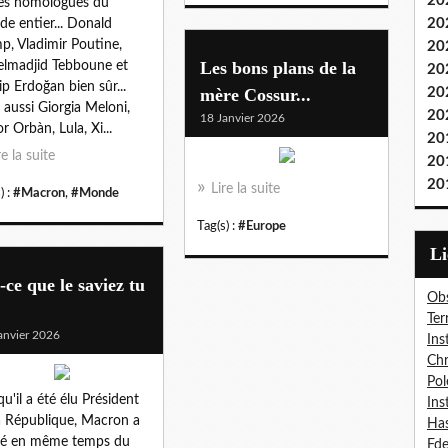
20
es homologues du
20
e entier... Donald
p, Vladimir Poutine,
20
Les bons plans de la
lmadjid Tebboune et
20
ip Erdoğan bien sûr...
mère Cossur...
20
 aussi Giorgia Meloni,
20
18 Janvier 2026
r Orbàn, Lula, Xi...
20
re la suite
20
20
Lire la suite
) :
#Macron
,
#Monde
Tag(s) :
#Europe
L
-ce que le saviez tu
Obs
Ter
anvier 2026
Ins
Chr
Pol
qu'il a été élu Président
Ins
a République, Macron a
Has
té en même temps du
Fd