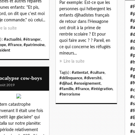
isties et autres repaires
Par exemple: Est-ce que les
#F
eunes enfants: "Et pis,
personnes qui hébergent les
#p
ord, on dit que c'est moi
enfants djihadistes français
je commande." où celui...
#p
de retour dans l'Hexagone
#a
ont droit à la prime de
re la suite
rentrée scolaire ? Et pour
#
) :
#actualité
,
#étranger
,
quoi faire avec ? ? Pareil, en
#d
ope
,
#France
,
#patrimoine
,
ce qui concerne les réfugiés
#i
sident
mineurs...
#p
Lire la suite
#
#p
Tag(s) :
#attentat
,
#culture
,
#g
ocalypse cow-boys
#délinquance
,
#diversité
,
#
#djihad
,
#enseignement
,
oût 2019
#famille
,
#France
,
#intégration
,
#c
#terrorisme
#c
#s
ern catastrophe
#f
nvenant Il était une fois
petit âge glaciaire" qui
#
stalla sur notre planète:
#
période relativement
#s