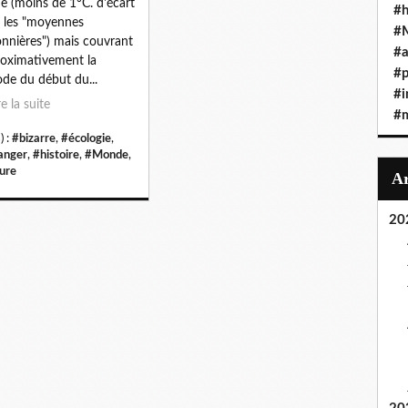
de (moins de 1°C. d'écart
#h
 les "moyennes
#
onnières") mais couvrant
#a
oximativement la
#
ode du début du...
#i
re la suite
#
) :
#bizarre
,
#écologie
,
anger
,
#histoire
,
#Monde
,
ure
20