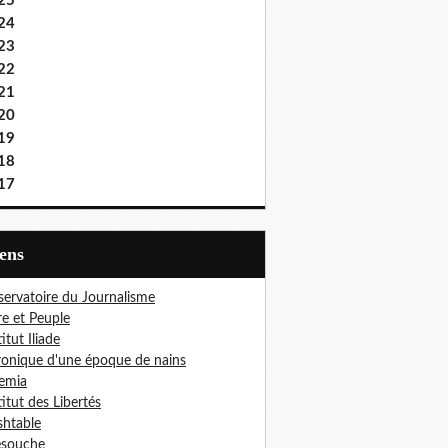
25
24
23
22
21
20
19
18
17
iens
ervatoire du Journalisme
re et Peuple
titut Iliade
onique d'une époque de nains
emia
titut des Libertés
htable
esouche