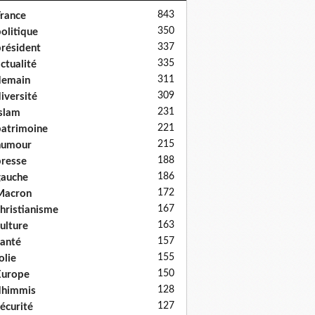
843
rance
350
olitique
337
résident
335
ctualité
311
demain
309
iversité
231
slam
221
atrimoine
215
humour
188
resse
186
auche
172
Macron
167
hristianisme
163
ulture
157
anté
155
olie
150
Europe
128
dhimmis
127
écurité