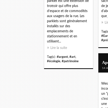
parklet est une extension de
sacr
trottoir qui offre plus
de j
d’espace et de commodités
d'ab
aux usagers de la rue. Les
que 
parklets sont généralement
Li
installés sur des
emplacements de
Tag(s
#Eur
stationnement et en
#pré
utilisent...
Lire la suite
Tag(s) :
#argent
,
#art
,
#écologie
,
#patrimoine
Ap
14 A
West
inco
un "
s'in
une 