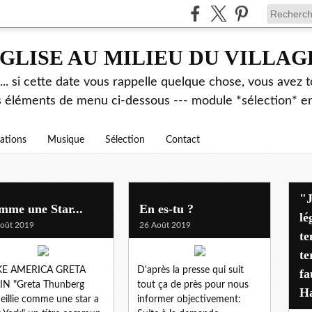
GLISE AU MILIEU DU VILLAG
.. si cette date vous rappelle quelque chose, vous avez t
es éléments de menu ci-dessous --- module *sélection* ent
rations
Musique
Sélection
Contact
"J'avais déjà alerté pen
mme une Star...
En es-tu ?
lé
oût 2019
26 Août 2019
te
te
E AMERICA GRETA
D'après la presse qui suit
fa
IN "Greta Thunberg
tout ça de près pour nous
Ha
eillie comme une star a
informer objectivement: