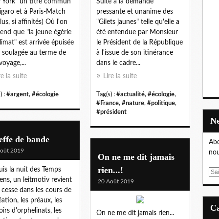
York" un titre commun
Suite à la demande
igaro et à Paris-Match
pressante et unanime des
lus, si affinités) Où l'on
"Gilets jaunes" telle qu'elle a
end que "la jeune égérie
été entendue par Monsieur
limat" est arrivée épuisée
le Président de la République
 soulagée au terme de
à l'issue de son itinérance
voyage,...
dans le cadre...
re la suite
Lire la suite
) :
#argent
,
#écologie
Tag(s) :
#actualité
,
#écologie
,
#France
,
#nature
,
#politique
,
#président
effe de bande
Abo
oût 2019
nou
On ne me dit jamais
rien...!
is la nuit des Temps
E
ens, un leitmotiv revient
20 Août 2019
m
 cesse dans les cours de
a
éation, les préaux, les
i
oirs d'orphelinats, les
On ne me dit jamais rien...
l