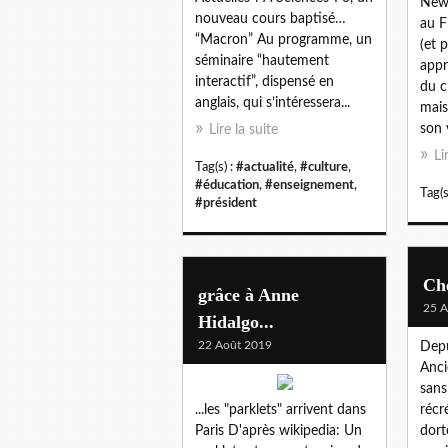
New 
nouveau cours baptisé…
au F
“Macron” Au programme, un
(et p
séminaire “hautement
appr
interactif”, dispensé en
du c
anglais, qui s’intéressera...
mais
son 
Lire la suite
Li
Tag(s) :
#actualité
,
#culture
,
#éducation
,
#enseignement
,
Tag(s
#président
Ch
grâce à Anne
25 A
Hidalgo...
22 Août 2019
Depu
Anci
sans
...les "parklets" arrivent dans
récr
Paris D'après wikipedia: Un
dort