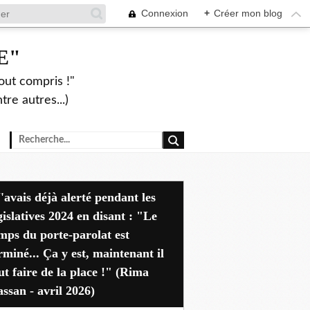
Connexion
+
Créer mon blog
E"
out compris !"
re autres...)
dant les
gislatives 2024 en disant : "Le
mps du porte-parolat est
rminé... Ça y est, maintenant il
ut faire de la place !" (Rima
ssan - avril 2026)