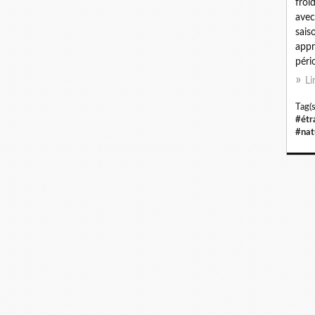
froi
avec
sais
appr
péri
Li
Tag(s
#étr
#nat