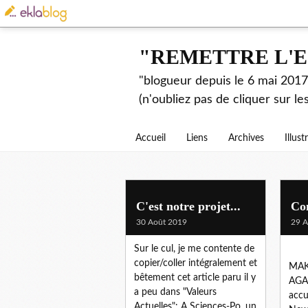
"REMETTRE L'E
"blogueur depuis le 6 mai 2017.
(n'oubliez pas de cliquer sur l
Accueil
Liens
Archives
Illust
C'est notre projet...
Co
30 Août 2019
29 A
Sur le cul, je me contente de
copier/coller intégralement et
MAK
bêtement cet article paru il y
AGA
a peu dans "Valeurs
accu
Actuelles": A Sciences-Po, un