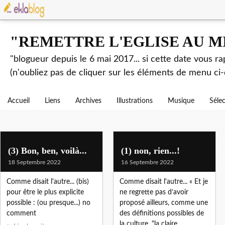
"REMETTRE L'EGLISE AU M
"blogueur depuis le 6 mai 2017... si cette date vous r
(n'oubliez pas de cliquer sur les éléments de menu ci-
Accueil
Liens
Archives
Illustrations
Musique
Séle
(3) Bon, ben, voilà...
(1) non, rien...!
18 Septembre 2022
16 Septembre 2022
Comme disait l'autre... (bis)
Comme disait l'autre... « Et je
pour être le plus explicite
ne regrette pas d’avoir
possible : (ou presque...) no
proposé ailleurs, comme une
comment
des définitions possibles de
la culture, "la claire