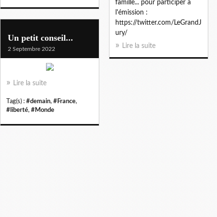
famille... pour participer à
l'émission :
https://twitter.com/LeGrandJ
ury/
Un petit conseil...
Lire la suite
2 Septembre 2022
Lire la suite
Tag(s) :
#demain
,
#France
,
#liberté
,
#Monde