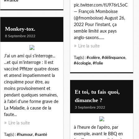
#France
pic.twitter.com/tU976rL5oC
— François Momboisse
(@fmomboisse) August 26,
2022 Pour l'instant, ça
Monkey-tox.
semble limité aux pays
8 Septembre 2022
anglo-saxons......
Lire la suite
J'ai un ami qui s'interroge...
Tag(s) :
#colère
,
#délinquance
,
...et qui m'interroge : Il est
#écologie
,
#folie
vacciné Pffitzer quatre doses
et attend impatiemment la
cinquième pour être, au
moins provisoirement et
Et toi, tu fais quoi,
pendant quelques semaines,
dimanche ?
à l'abri d'une forme grave de
3 Septembre 2022
La Maladie, à cause de la
faute...
Lire la suite
à l'heure de l'apéro, par
exemple, avant le BBQ en
Tag(s) :
#humour
,
#santé