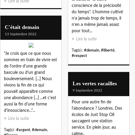
Lire la suite
conscience de la préciosité
du temps". L’homme cultivé
n’a jamais trop de temps, il
n’en a même jamais assez
C'était demain
pour tout...
13 Septembre 2022
Lire la suite
Tag(s) :
#demain
,
#liberté
,
"Je crois que ce que nous
#respect
sommes en train de vivre est
de l'ordre d'une grande
bascule ou d'un grand
bouleversement. [...] Nous
Les vertes racailles
vivons la fin de ce qui
9 Septembre 2022
pouvait apparaître comme
une abondance [...] ...et c'est
Pour une autre fin de
aussi la fin d'une forme
l'abondance ? Londres. Des
d'insouciance..."...
écolos de Just Stop Oil
Lire la suite
saccagent une station
service. En plein jour, au
Tag(s) :
#argent
,
#demain
,
calme..