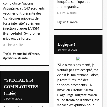
l'enquête sur l'opération
complotiste: Vaccins
anti-migrants...
AstraZeneca : 149 soignants
Lire la suite
vaccinés ont présenté des
"syndromes grippaux de
Tag(s) :
#France
forte intensité" après leur
injection d'après l'ANSM
(France-Info) "Syndromes
grippaux de forte...
Logique !
Lire la suite
10 Février 2021
Tag(s) :
#actualité
,
#France
,
#politique
,
#santé
"Si je n’avais pas menti, je
n’aurais pas été accepté, ma
vie est ici maintenant... Alors,
"SPECIAL (no)
je reste !" résumé des
épisodes précédents : A
COMPLOTISTES"
Blaye, en Gironde, Silima
(vidéo)
Diagouraga, migrant malien
7 Février 2021
d'une trentaine d'années, est
menacé d’expulsion pour