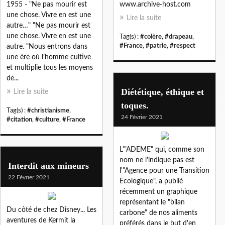
1955 - "Ne pas mourir est
www.archive-host.com
une chose. Vivre en est une
Lire la suite
autre…" "Ne pas mourir est
une chose. Vivre en est une
Tag(s) :
#colère
,
#drapeau
,
#France
,
#patrie
,
#respect
autre. "Nous entrons dans
une ère où l’homme cultive
et multiplie tous les moyens
de...
Diététique, éthique et
Lire la suite
toques.
Tag(s) :
#christianisme
,
24 Février 2021
#citation
,
#culture
,
#France
L'"ADEME" qui, comme son
nom ne l'indique pas est
Interdit aux mineurs
l'"Agence pour une Transition
22 Février 2021
Ecologique", a publié
récemment un graphique
représentant le "bilan
Du côté de chez Disney... Les
carbone" de nos aliments
aventures de Kermit la
préférés dans le but d'en