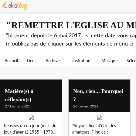
"REMETTRE L'EGLISE AU M
"blogueur depuis le 6 mai 2017... si cette date vous r
(n'oubliez pas de cliquer sur les éléments de menu ci-
Accueil
Liens
Archives
Illustrations
Musique
Séle
Matière(s) à
Non, rien... Pourquoi
réflexion(s)
?
27 Février 2021
26 Février 2021
Pensées du du jour (mais du
"Soyons fiers d'être des
jour d'avant.) 1955 - 1973...
amateurs..." indice :