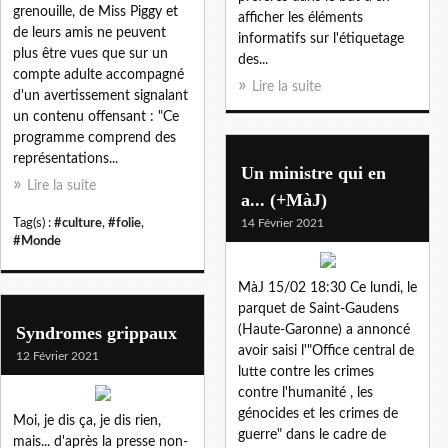
grenouille, de Miss Piggy et
afficher les éléments
de leurs amis ne peuvent
informatifs sur l'étiquetage
plus être vues que sur un
des...
compte adulte accompagné
Lire la suite
d'un avertissement signalant
un contenu offensant : "Ce
programme comprend des
représentations...
Un ministre qui en
Lire la suite
a... (+MàJ)
Tag(s) :
#culture
,
#folie
,
14 Février 2021
#Monde
MàJ 15/02 18:30 Ce lundi, le
parquet de Saint-Gaudens
Syndromes grippaux
(Haute-Garonne) a annoncé
avoir saisi l'"Office central de
12 Février 2021
lutte contre les crimes
contre l'humanité , les
génocides et les crimes de
Moi, je dis ça, je dis rien,
guerre" dans le cadre de
mais... d'après la presse non-