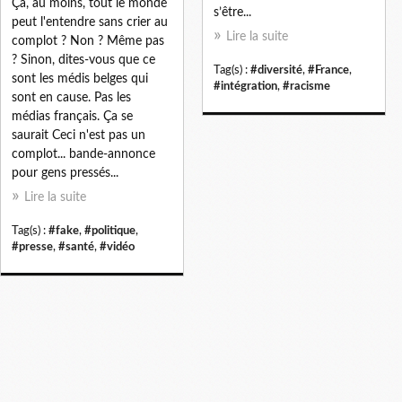
Ça, au moins, tout le monde
s’être...
peut l'entendre sans crier au
Lire la suite
complot ? Non ? Même pas
? Sinon, dites-vous que ce
Tag(s) :
#diversité
,
#France
,
sont les médis belges qui
#intégration
,
#racisme
sont en cause. Pas les
médias français. Ça se
saurait Ceci n'est pas un
complot... bande-annonce
pour gens pressés...
Lire la suite
Tag(s) :
#fake
,
#politique
,
#presse
,
#santé
,
#vidéo