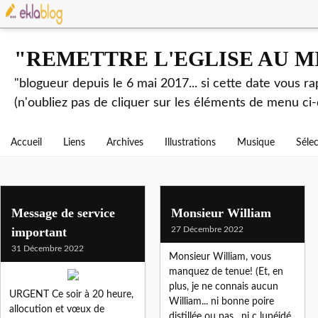
"REMETTRE L'EGLISE AU M
"blogueur depuis le 6 mai 2017... si cette date vous r
(n'oubliez pas de cliquer sur les éléments de menu ci-
Accueil
Liens
Archives
Illustrations
Musique
Séle
Message de service
Monsieur William
important
27 Décembre 2022
31 Décembre 2022
Monsieur William, vous
manquez de tenue! (Et, en
plus, je ne connais aucun
URGENT Ce soir à 20 heure,
William... ni bonne poire
allocution et vœux de
distillée ou pas , ni c lupéidé