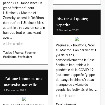
parlé : « La France lance un
grand "téléthon" pour
l’Ukraine » « Macron et
bis, ter ad quater,
Zelensky lancent le 'téléthon
étatique' de l’Ukraine » Mais
repetita
autant le dire avec un certain
7 Décembre 2022
humour, tout en analysant
avec...
Lire la suite
Pâques aux bouffons, Noël
au Macron. L'an dernier et il
Tag(s) :
#France
,
#guerre
,
y a deux ans,
#politique
,
#président
consécutivement à la Crise
Sanitaire imputable à la
pandémie de la COVID 19
(autrement appelée "grippe
J'ai une bonne et une
du pangolin chinois") et au
mauvaise nouvelle
manque de civisme du
peuple, les festivités et leur...
2 Décembre 2022
Lire la suite
Tag(s) :
#argent
,