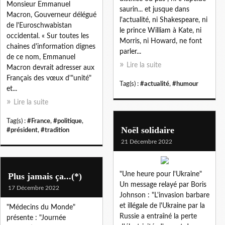
Monsieur Emmanuel
saurin... et jusque dans
Macron, Gouverneur délégué
l'actualité, ni Shakespeare, ni
de l'Euroschwabistan
le prince William à Kate, ni
occidental. « Sur toutes les
Morris, ni Howard, ne font
chaines d'information dignes
parler...
de ce nom, Emmanuel
Lire la suite
Macron devrait adresser aux
Français des vœux d'"unité"
Tag(s) :
#actualité
,
#humour
et...
Lire la suite
Tag(s) :
#France
,
#politique
,
Noël solidaire
#président
,
#tradition
21 Décembre 2022
"Une heure pour l'Ukraine"
Plus jamais ça...(*)
Un message relayé par Boris
17 Décembre 2022
Johnson : "L'invasion barbare
et illégale de l'Ukraine par la
"Médecins du Monde"
Russie a entraîné la perte
présente : "Journée