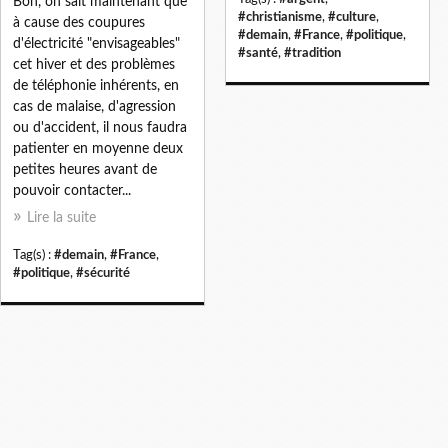
Bon, on sait maintenant que
#christianisme
,
#culture
,
à cause des coupures
#demain
,
#France
,
#politique
,
d'électricité "envisageables"
#santé
,
#tradition
cet hiver et des problèmes
de téléphonie inhérents, en
cas de malaise, d'agression
ou d'accident, il nous faudra
patienter en moyenne deux
petites heures avant de
pouvoir contacter...
Lire la suite
Tag(s) :
#demain
,
#France
,
#politique
,
#sécurité