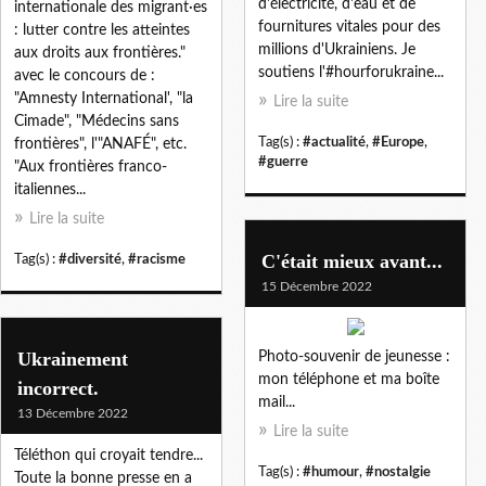
d'électricité, d'eau et de
internationale des migrant·es
fournitures vitales pour des
: lutter contre les atteintes
millions d'Ukrainiens. Je
aux droits aux frontières."
soutiens l'#hourforukraine...
avec le concours de :
"Amnesty International', "la
Lire la suite
Cimade", "Médecins sans
Tag(s) :
#actualité
,
#Europe
,
frontières", l'"ANAFÉ", etc.
#guerre
"Aux frontières franco-
italiennes...
Lire la suite
C'était mieux avant...
Tag(s) :
#diversité
,
#racisme
15 Décembre 2022
Ukrainement
Photo-souvenir de jeunesse :
mon téléphone et ma boîte
incorrect.
mail...
13 Décembre 2022
Lire la suite
Téléthon qui croyait tendre...
Tag(s) :
#humour
,
#nostalgie
Toute la bonne presse en a