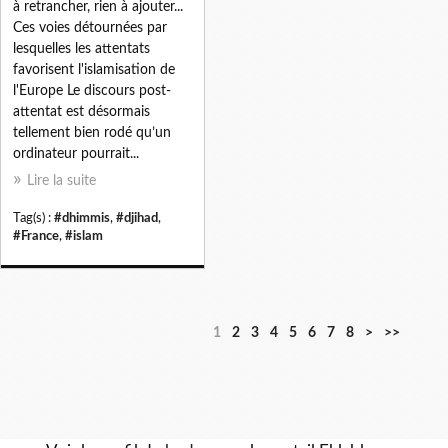
à retrancher, rien à ajouter...
Ces voies détournées par
lesquelles les attentats
favorisent l'islamisation de
l'Europe Le discours post-
attentat est désormais
tellement bien rodé qu’un
ordinateur pourrait...
Lire la suite
Tag(s) :
#dhimmis
,
#djihad
,
#France
,
#islam
1
2
3
4
5
6
7
8
>
>>