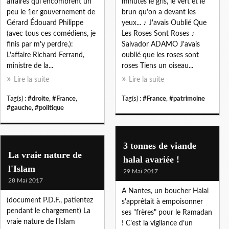
affaires qui encombrent un
minutes le gris, le vert et le
peu le 1er gouvernement de
brun qu'on a devant les
Gérard Édouard Philippe
yeux... ♪ J'avais Oublié Que
(avec tous ces comédiens, je
Les Roses Sont Roses ♪
finis par m'y perdre.):
Salvador ADAMO J'avais
L'affaire Richard Ferrand,
oublié que les roses sont
ministre de la...
roses Tiens un oiseau...
Lire la suite
Lire la suite
Tag(s) :
#droite
,
#France
,
Tag(s) :
#France
,
#patrimoine
#gauche
,
#politique
3 tonnes de viande
La vraie nature de
halal avariée !
l'Islam
29 Mai 2017
28 Mai 2017
A Nantes, un boucher Halal
(document P.D.F., patientez
s'apprêtait à empoisonner
pendant le chargement) La
ses "frères" pour le Ramadan
vraie nature de l'Islam
! C’est la vigilance d’un