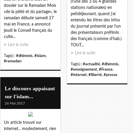
(l'une des 3 ou 4 grandes
dossier sur le Ramadan Mois
stations nationales) en
«de la piété et du partage», le
petidéjeunant, quand j'ai
ramadan débute samedi 27
entendu les titres des infos
mai en France, a annoncé
du journal présenté par l'un
jeudi le Conseil français du
des présentateurs préférés
culte...
des français (comme d'hab.)
Lire la suite
TOUT...
Lire la suite
Tag(s) :
#dhimmis
,
#islam
,
#ramadan
Tag(s) :
#actualité
,
#dhimmis
,
#enseignement
,
#France
,
#internet
,
#liberté
,
#presse
Le discours appaisant
sur l'islam...
26 Mai 2017
Un article trouvé sur
internet... modestement, rien