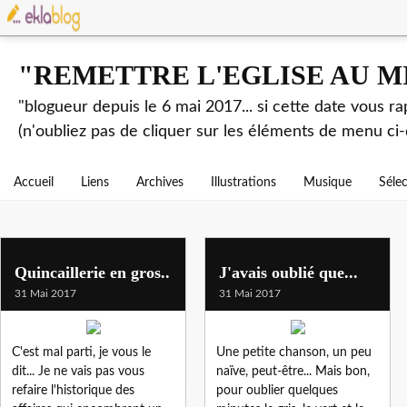
"REMETTRE L'EGLISE AU M
"blogueur depuis le 6 mai 2017... si cette date vous r
(n'oubliez pas de cliquer sur les éléments de menu ci-
Accueil
Liens
Archives
Illustrations
Musique
Séle
Quincaillerie en gros..
J'avais oublié que...
31 Mai 2017
31 Mai 2017
C'est mal parti, je vous le
Une petite chanson, un peu
dit... Je ne vais pas vous
naïve, peut-être... Mais bon,
refaire l'historique des
pour oublier quelques