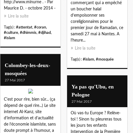
http://www.minurne . - Par
commerçant qui a empêché
Maurice D. - octobre 2014 -
un boucher halal
d’empoisonner ses
Lire la suite
coreligionnaires pour le
Tag(s) :
#attentat
,
#coran
,
premier jour de Ramadan, ce
#culture
,
#dhimmis
,
#djihad
,
samedi 27 mai à Nantes. A
#islam
l’heure...
Lire la suite
Tag(s) :
#islam
,
#mosquée
Colombey-les-deux-
mosquées
27 Mai 2017
Ya pas qu'Ubu, en
Pologne
C'est pour rire, bien sûr... (ça
27 Mai 2017
dépend de quel rire...) Le site
internet Al-Kanz, site
Où vas-tu Europe ? Relève-
d’information et d’actualité
toi ! Sinon tu pleureras tous
de l’économie islamiste, sans
les jours tes enfants
doute prompt à l’humour, a
Intervention de la Première