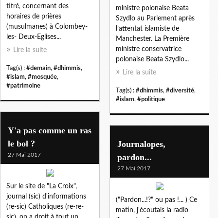
titré, concernant des
ministre polonaise Beata
horaires de prières
Szydlo au Parlement après
(musulmanes) à Colombey-
l’attentat islamiste de
les- Deux-Eglises...
Manchester. La Première
ministre conservatrice
Lire la suite
polonaise Beata Szydlo...
Tag(s) :
#demain
,
#dhimmis
,
Lire la suite
#islam
,
#mosquée
,
#patrimoine
Tag(s) :
#dhimmis
,
#diversité
,
#islam
,
#politique
Y'a pas comme un ras
le bol ?
Journalopes,
27 Mai 2017
pardon...
27 Mai 2017
Sur le site de "La Croix",
journal (sic) d'informations
("Pardon...!?" ou pas !... ) Ce
(re-sic) Catholiques (re-re-
matin, j'écoutais la radio
sic), on a droit à tout un