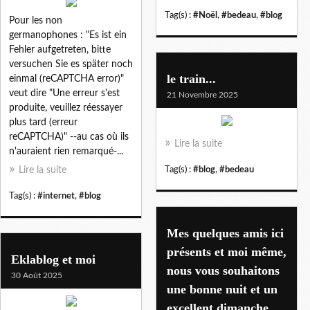
Tag(s) :
#Noël
,
#bedeau
,
#blog
Pour les non
germanophones : "Es ist ein
Fehler aufgetreten, bitte
versuchen Sie es später noch
le train...
einmal (reCAPTCHA error)"
veut dire "Une erreur s'est
21 Novembre 2025
produite, veuillez réessayer
plus tard (erreur
reCAPTCHA)" --au cas où ils
Lire la suite
n'auraient rien remarqué-...
Lire la suite
Tag(s) :
#blog
,
#bedeau
Tag(s) :
#internet
,
#blog
Mes quelques amis ici
présents et moi même,
Eklablog et moi
nous vous souhaitons
30 Août 2025
une bonne nuit et un
excellent dimanche...