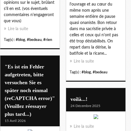
opinions sur le sujet, brûlant
l'ouvrage et au cœur du
s'il en est. (vos éventuels
même nom après une
commentaires n'engageront
semaine entière de pause
que vous)
quasi onaniste. Bon retour
Lire la suite
dans ma sacristie privée à
celles et ceux qui n'ont pas
Tag(s) :
#blog
,
#bedeau
,
#rien
été trop déstabilisés. On
repart dans la dérise, la
batifole et la ricane...
Lire la suite
"Es ist ein Fehler
Tag(s) :
#blog
,
#bedeau
aufgetreten, bitte
versuchen Sie es
später noch einmal
(reCAPTCHA error)"
voilà...!
(Veuillez réessayer
24 Décembre 2025
plus tard...)
15 Avril 2026
Lire la suite