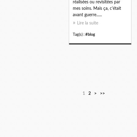
réalisées ou revisitées par
mes soins. Mais ça, c'était
avant guerre......
Lire la suite
Tag(s) :
#blog
1
2
>
>>