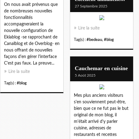
On nous avait prévenus que
27 Septembre 2025
de nombreuses nouvelles
fonctionnalités
accompagneraient la
Lire la suite
nouvelle configuration de
Eklablog -se rapprochant de
Tag(s) :
#bedeau
,
#blog
Canalblog et de Overblog- en
nous offrant de nouvelles
façons d'en gérer l'interface
C'est pas faux. La preuve...
Cauchemar en cuisine
Lire la suite
5 Août 2025
Tag(s) :
#blog
Mes plus anciens visiteurs
s'en souviennent peut-être,
bien que ce ne fut pas le but
original de mon blog, il
m'était arrivé d'y parler
cuisine, adresses de
restaurants et recettes