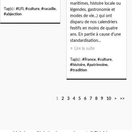
maritimes, histoire locale ou
Tag(s) :
#LFI
,
#culture
,
#racaille
,
légendes, gastronomie et
#abjection
modes de vie...) qui ont
disparu de nos calendriers
festifs en moins de quatre
ans. En partie à cause d'une
standardisation...
Lire la suite
Tag(s) :
#France
,
#culture
,
#histoire
,
#patrimoine
,
#tradition
1
2
3
4
5
6
7
8
9
10
>
>>