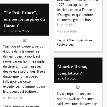
1278 pour apaiser les
tensions entre la France et
"Le Petit Prince",
l'Espagne, et qui perdure
une œuvre inspirée du
encore malgré une brève
Coran ?
interruption...
23 Septembre 2025
Lire la suite
Tag(s) :
#Macron
,
#culture
,
#est-ce-que
"Saint-Saint-Exupéry, perdu
4 jours dans le désert, se
dirigeant vers la mort, est
sauvé par un homme simple
Maurice Druon,
du désert, musulman avec
des valeurs profondes. Il sera
complotiste ?
durablement marqué et
11 Juillet 2025
influencé par cette
expérience, notamment dans
le processus d'écriture...
Il y a cinquante ans, un
Lire la suite
homme avait parfaitement
saisi, avec une clairvoyance
Tag(s) :
#culture
,
#diversité
,