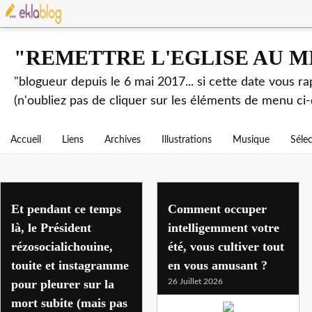
"REMETTRE L'EGLISE AU M
"blogueur depuis le 6 mai 2017... si cette date vous r
(n'oubliez pas de cliquer sur les éléments de menu ci-
Accueil
Liens
Archives
Illustrations
Musique
Séle
culture
Et pendant ce temps
Comment occuper
là, le Président
intelligemment votre
rézosocialichouine,
été, vous cultiver tout
touite et instagramme
en vous amusant ?
pour pleurer sur la
26 Juillet 2026
mort subite (mais pas