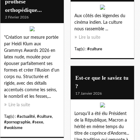
prothèse
orthopédique...
Aux côtés des légendes du
2 Février 2026
cinéma indien. La culture
nous rassemble ...
"Création sur mesure portée
Lire la suite
par Heidi Klum aux
Tag(s) :
#culture
Grammys Awards 2026 en
latex nude, moulée pour
épouser parfaitement ses
formes et créer l'illusion d'un
corps nu. Structurée et
Est-ce que le saviez tu
rigide, avec des détails
?
accentués comme les seins,
17 Janvier 2026
le nombril et les fesses,...
Lire la suite
Lorsqu'il a été élu Président
Tag(s) :
#actualité
,
#culture
,
de la République, Macron a
#pornographie
,
#sexe
,
hérité en même temps du
#wokisme
titre de coprince d'Andorre...
Une tradition qui remonte à