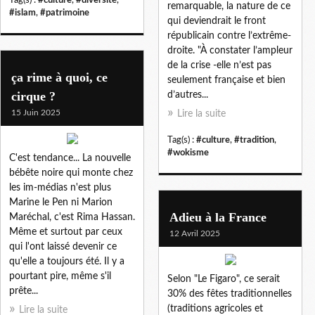
remarquable, la nature de ce
#islam
,
#patrimoine
qui deviendrait le front
républicain contre l’extrême-
droite. "À constater l’ampleur
de la crise -elle n’est pas
ça rime à quoi, ce
seulement française et bien
cirque ?
d’autres...
15 Juin 2025
Lire la suite
Tag(s) :
#culture
,
#tradition
,
#wokisme
C'est tendance... La nouvelle
bébête noire qui monte chez
les im-médias n'est plus
Marine le Pen ni Marion
Adieu à la France
Maréchal, c'est Rima Hassan.
Même et surtout par ceux
12 Avril 2025
qui l'ont laissé devenir ce
qu'elle a toujours été. Il y a
pourtant pire, même s'il
Selon "Le Figaro", ce serait
prête...
30% des fêtes traditionnelles
(traditions agricoles et
Lire la suite