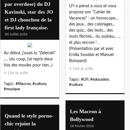
par overdose) du DJ
LFI a pensé à vous et vous
Kavinski, star des JO
propose son "Cahier de
Vacances" : un horoscope...
et DJ chouchou de la
des jeux... des coloriages...
first lady française.
des quiz... des tests... des
30 Juillet 2026
mots fléchés... du sudoku... ...
et plus encore ! .
(Présentation par et avec
Au début, j'avais lu "Zelenski"
Ersilia Soudais et Manuel
..... (du coup, j'ai repris deux
Bompard)
fois des moules pour rien...)
Lire la suite
Lire la suite
Tag(s) :
#LFI
,
#éducation
,
Tag(s) :
#Macron
,
#culture
,
#culture
#musique
Les Macron à
Quand le style porno-
Bollywood
chic rejoint la
18 Février 2026