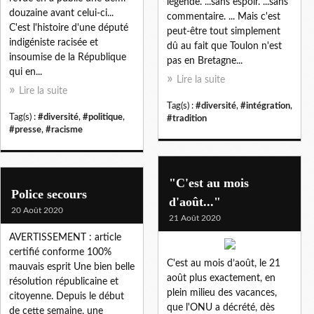
légende. ...sans espoir. ...sans
douzaine avant celui-ci...
commentaire. ... Mais c'est
C'est l'histoire d'une député
peut-être tout simplement
indigéniste racisée et
dû au fait que Toulon n'est
insoumise de la République
pas en Bretagne...
qui en...
Lire la suite
Lire la suite
Tag(s) :
#diversité
,
#intégration
,
Tag(s) :
#diversité
,
#politique
,
#tradition
#presse
,
#racisme
"C'est au mois
Police secours
d'août..."
20 Août 2020
21 Août 2020
AVERTISSEMENT : article
certifié conforme 100%
C'est au mois d’août, le 21
mauvais esprit Une bien belle
août plus exactement, en
résolution républicaine et
plein milieu des vacances,
citoyenne. Depuis le début
que l'ONU a décrété, dès
de cette semaine, une