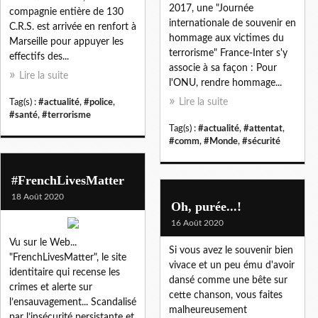
2017, une "Journée
compagnie entière de 130
internationale de souvenir en
C.R.S. est arrivée en renfort à
hommage aux victimes du
Marseille pour appuyer les
terrorisme" France-Inter s'y
effectifs des...
associe à sa façon : Pour
Lire la suite
l'ONU, rendre hommage...
Lire la suite
Tag(s) :
#actualité
,
#police
,
#santé
,
#terrorisme
Tag(s) :
#actualité
,
#attentat
,
#comm
,
#Monde
,
#sécurité
#FrenchLivesMatter
18 Août 2020
Oh, purée...!
16 Août 2020
Vu sur le Web...
Si vous avez le souvenir bien
"FrenchLivesMatter", le site
vivace et un peu ému d'avoir
identitaire qui recense les
dansé comme une bête sur
crimes et alerte sur
cette chanson, vous faites
l’ensauvagement... Scandalisé
malheureusement
par l’insécurité persistante et