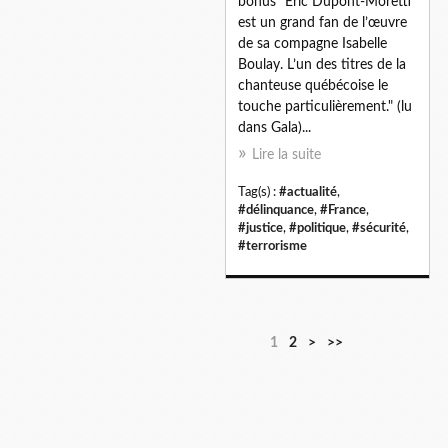
bonus "Eric Dupont-Moretti
est un grand fan de l’œuvre
de sa compagne Isabelle
Boulay. L’un des titres de la
chanteuse québécoise le
touche particulièrement." (lu
dans Gala)...
Lire la suite
Tag(s) :
#actualité
,
#délinquance
,
#France
,
#justice
,
#politique
,
#sécurité
,
#terrorisme
1
2
>
>>