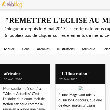
"REMETTRE L'EGLISE AU M
"blogueur depuis le 6 mai 2017... si cette date vous r
(n'oubliez pas de cliquer sur les éléments de menu ci-
Accueil
Liens
Archives
Illustrations
Musique
Séle
africaine
"L'Illustration"
30 Août 2020
27 Août 2020
Mon soutien (dérisoire) à
"Valeurs Actuelles" C'est
Si une image vaut mieux
l'histoire d'un court récit de
qu'un long discours, que dire
fiction satirique comme la
de deux images...? ...sans
revue en a publié une demi-