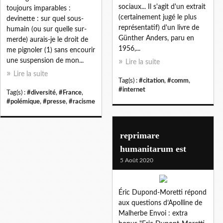
sociaux... Il s'agit d'un extrait
toujours imparables :
(certainement jugé le plus
devinette : sur quel sous-
représentatif) d'un livre de
humain (ou sur quelle sur-
Günther Anders, paru en
merde) aurais-je le droit de
1956,...
me pignoler (1) sans encourir
une suspension de mon...
Lire la suite
Lire la suite
Tag(s) :
#citation
,
#comm
,
#internet
Tag(s) :
#diversité
,
#France
,
#polémique
,
#presse
,
#racisme
reprimare
humanitarum est
5 Août 2020
Éric Dupond-Moretti répond
aux questions d’Apolline de
Malherbe Envoi : extra