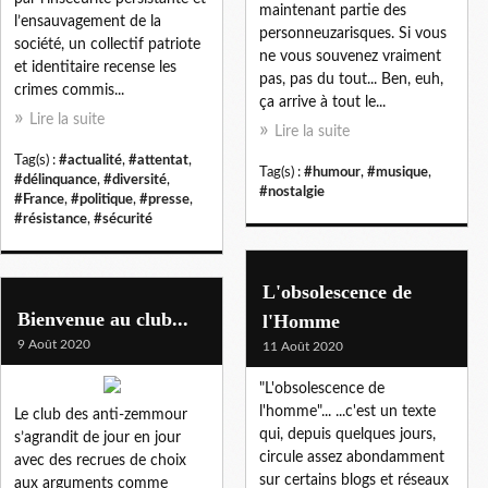
maintenant partie des
l’ensauvagement de la
personneuzarisques. Si vous
société, un collectif patriote
ne vous souvenez vraiment
et identitaire recense les
pas, pas du tout... Ben, euh,
crimes commis...
ça arrive à tout le...
Lire la suite
Lire la suite
Tag(s) :
#actualité
,
#attentat
,
Tag(s) :
#humour
,
#musique
,
#délinquance
,
#diversité
,
#nostalgie
#France
,
#politique
,
#presse
,
#résistance
,
#sécurité
L'obsolescence de
Bienvenue au club...
l'Homme
9 Août 2020
11 Août 2020
"L'obsolescence de
l'homme"... ...c'est un texte
Le club des anti-zemmour
qui, depuis quelques jours,
s’agrandit de jour en jour
circule assez abondamment
avec des recrues de choix
sur certains blogs et réseaux
aux arguments comme