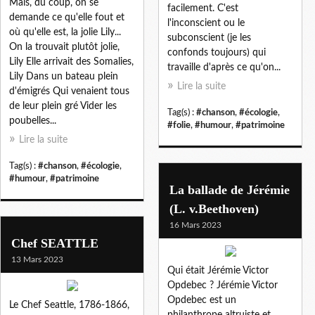
Mais, du coup, on se
facilement. C'est
demande ce qu'elle fout et
l'inconscient ou le
où qu'elle est, la jolie Lily...
subconscient (je les
On la trouvait plutôt jolie,
confonds toujours) qui
Lily Elle arrivait des Somalies,
travaille d'après ce qu'on...
Lily Dans un bateau plein
Lire la suite
d'émigrés Qui venaient tous
de leur plein gré Vider les
Tag(s) :
#chanson
,
#écologie
,
poubelles...
#folie
,
#humour
,
#patrimoine
Lire la suite
Tag(s) :
#chanson
,
#écologie
,
#humour
,
#patrimoine
La ballade de Jérémie
(L. v.Beethoven)
16 Mars 2023
Chef SEATTLE
13 Mars 2023
Qui était Jérémie Victor
Opdebec ? Jérémie Victor
Opdebec est un
Le Chef Seattle, 1786-1866,
philanthrope altruiste et