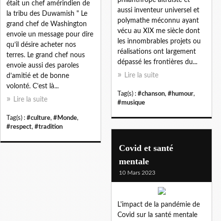
était un chef amérindien de
aussi inventeur universel et
la tribu des Duwamish " Le
polymathe méconnu ayant
grand chef de Washington
vécu au XIX me siècle dont
envoie un message pour dire
les innombrables projets ou
qu’il désire acheter nos
réalisations ont largement
terres. Le grand chef nous
dépassé les frontières du...
envoie aussi des paroles
Lire la suite
d’amitié et de bonne
volonté. C’est là...
Tag(s) :
#chanson
,
#humour
,
Lire la suite
#musique
Tag(s) :
#culture
,
#Monde
,
#respect
,
#tradition
Covid et santé
mentale
10 Mars 2023
L'impact de la pandémie de
Covid sur la santé mentale