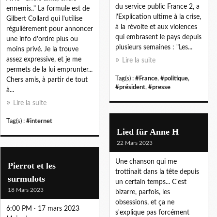
du service public France 2, a
ennemis.." La formule est de
l'Explication ultime à la crise,
Gilbert Collard qui l'utilise
à la révolte et aux violences
régulièrement pour annoncer
qui embrasent le pays depuis
une info d'ordre plus ou
plusieurs semaines : "Les...
moins privé. Je la trouve
assez expressive, et je me
Lire la suite
permets de la lui emprunter...
Tag(s) :
#France
,
#politique
,
Chers amis, à partir de tout
#président
,
#presse
à...
Lire la suite
Tag(s) :
#internet
Lied für Anne H
22 Mars 2023
Une chanson qui me
Pierrot et les
trottinait dans la tête depuis
surmulots
un certain temps... C'est
18 Mars 2023
bizarre, parfois, les
obsessions, et ça ne
6:00 PM · 17 mars 2023
s'explique pas forcément