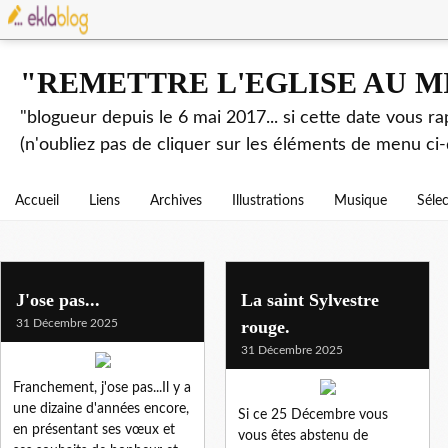
"REMETTRE L'EGLISE AU M
"blogueur depuis le 6 mai 2017... si cette date vous r
(n'oubliez pas de cliquer sur les éléments de menu ci-
Accueil
Liens
Archives
Illustrations
Musique
Séle
J'ose pas...
La saint Sylvestre
31 Décembre 2025
rouge.
31 Décembre 2025
Franchement, j'ose pas...Il y a
une dizaine d'années encore,
Si ce 25 Décembre vous
en présentant ses vœux et
vous êtes abstenu de