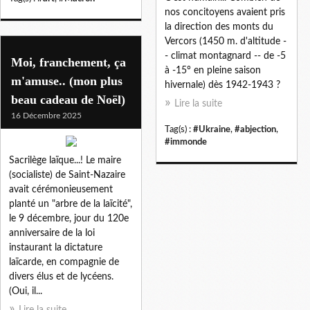
nos concitoyens avaient pris
la direction des monts du
Vercors (1450 m. d'altitude -
- climat montagnard -- de -5
Moi, franchement, ça
à -15° en pleine saison
m'amuse.. (mon plus
hivernale) dès 1942-1943 ?
beau cadeau de Noël)
Lire la suite
16 Décembre 2025
Tag(s) :
#Ukraine
,
#abjection
,
#immonde
Sacrilège laïque...! Le maire
(socialiste) de Saint-Nazaire
avait cérémonieusement
planté un "arbre de la laïcité",
le 9 décembre, jour du 120e
anniversaire de la loi
instaurant la dictature
laïcarde, en compagnie de
divers élus et de lycéens.
(Oui, il...
Lire la suite