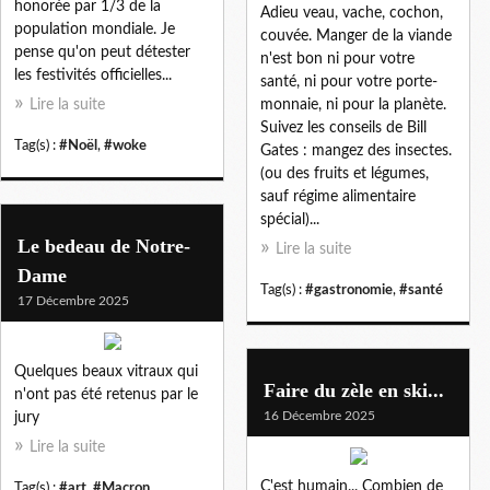
honorée par 1/3 de la
Adieu veau, vache, cochon,
population mondiale. Je
couvée. Manger de la viande
pense qu'on peut détester
n'est bon ni pour votre
les festivités officielles...
santé, ni pour votre porte-
Lire la suite
monnaie, ni pour la planète.
Suivez les conseils de Bill
Tag(s) :
#Noël
,
#woke
Gates : mangez des insectes.
(ou des fruits et légumes,
sauf régime alimentaire
spécial)...
Le bedeau de Notre-
Lire la suite
Dame
Tag(s) :
#gastronomie
,
#santé
17 Décembre 2025
Quelques beaux vitraux qui
Faire du zèle en ski...
n'ont pas été retenus par le
16 Décembre 2025
jury
Lire la suite
C'est humain... Combien de
Tag(s) :
#art
,
#Macron