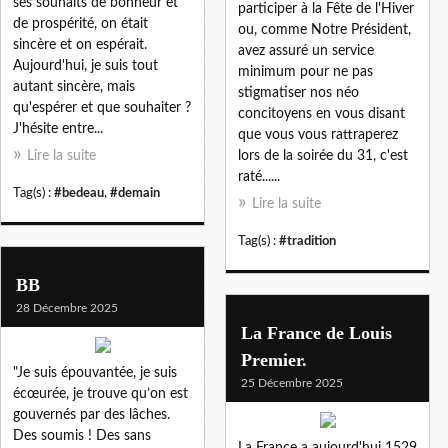
ses souhaits de bonheur et
participer à la Fête de l'Hiver
de prospérité, on était
ou, comme Notre Président,
sincère et on espérait.
avez assuré un service
Aujourd'hui, je suis tout
minimum pour ne pas
autant sincère, mais
stigmatiser nos néo
qu'espérer et que souhaiter ?
concitoyens en vous disant
J'hésite entre...
que vous vous rattraperez
Lire la suite
lors de la soirée du 31, c'est
raté......
Tag(s) :
#bedeau
,
#demain
Lire la suite
Tag(s) :
#tradition
BB
28 Décembre 2025
La France de Louis
Premier.
"Je suis épouvantée, je suis
25 Décembre 2025
écœurée, je trouve qu’on est
gouvernés par des lâches.
Des soumis ! Des sans
La France a aujourd'hui 1529