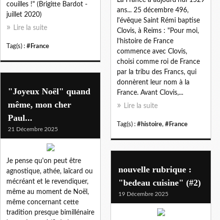
couilles !" (Brigitte Bardot -
ans... 25 décembre 496,
juillet 2020)
l'évêque Saint Rémi baptise
Lire la suite
Clovis, à Reims : "Pour moi,
l’histoire de France
Tag(s) :
#France
commence avec Clovis,
choisi comme roi de France
par la tribu des Francs, qui
donnèrent leur nom à la
"Joyeux Noël" quand
France. Avant Clovis,...
même, mon cher
Lire la suite
Paul...
Tag(s) :
#histoire
,
#France
21 Décembre 2025
Je pense qu'on peut être
nouvelle rubrique :
agnostique, athée, laïcard ou
"bedeau cuisine" (#2)
mécréant et le revendiquer,
même au moment de Noël,
19 Décembre 2025
même concernant cette
tradition presque bimillénaire