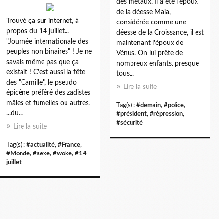
des métaux. Il a été l'époux
de la déesse Maia,
Trouvé ça sur internet, à
considérée comme une
propos du 14 juillet...
déesse de la Croissance, il est
"Journée internationale des
maintenant l'époux de
peuples non binaires" ! Je ne
Vénus. On lui prête de
savais même pas que ça
nombreux enfants, presque
existait ! C'est aussi la fête
tous...
des "Camille", le pseudo
Lire la suite
épicène préféré des zadistes
mâles et fumelles ou autres.
Tag(s) :
#demain
,
#police
,
...du...
#président
,
#répression
,
#sécurité
Lire la suite
Tag(s) :
#actualité
,
#France
,
#Monde
,
#sexe
,
#woke
,
#14
juillet