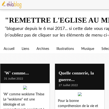
"REMETTRE L'EGLISE AU M
"blogueur depuis le 6 mai 2017... si cette date vous r
(n'oubliez pas de cliquer sur les éléments de menu ci-
Accueil
Liens
Archives
Illustrations
Musique
Séle
'W' comme...
Quelle connerie, la
31 Juillet 2022
guerre...
27 Juillet 2022
'W' comme wokisme Thèse
Le "wokisme" est une
Pour la bonne
idéologie et un
compréhension de la vie et