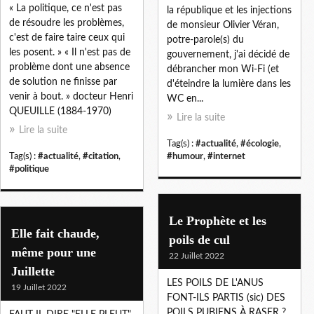
« La politique, ce n'est pas
la république et les injections
de résoudre les problèmes,
de monsieur Olivier Véran,
c'est de faire taire ceux qui
potre-parole(s) du
les posent. » « Il n'est pas de
gouvernement, j'ai décidé de
problème dont une absence
débrancher mon Wi-Fi (et
de solution ne finisse par
d'éteindre la lumière dans les
venir à bout. » docteur Henri
WC en...
QUEUILLE (1884-1970)
Lire la suite
Lire la suite
Tag(s) :
#actualité
,
#écologie
,
Tag(s) :
#actualité
,
#citation
,
#humour
,
#internet
#politique
Le Prophète et les
Elle fait chaude,
poils de cul
même pour une
22 Juillet 2022
Juillette
LES POILS DE L'ANUS
19 Juillet 2022
FONT-ILS PARTIS (sic) DES
POILS PUBIENS À RASER ?