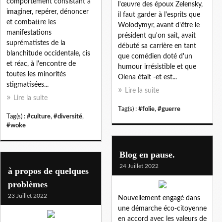
comportement consistant à
l'œuvre des époux Zelensky,
imaginer, repérer, dénoncer
il faut garder à l'esprits que
et combattre les
Wolodymyr, avant d'être le
manifestations
président qu'on sait, avait
suprématistes de la
débuté sa carrière en tant
blanchitude occidentale, cis
que comédien doté d'un
et réac, à l'encontre de
humour irrésistible et que
toutes les minorités
Olena était -et est...
stigmatisées...
Lire la suite
Lire la suite
Tag(s) :
#folie
,
#guerre
Tag(s) :
#culture
,
#diversité
,
#woke
Blog en pause.
24 Juillet 2022
à propos de quelques
problèmes
23 Juillet 2022
Nouvellement engagé dans
une démarche éco-citoyenne
en accord avec les valeurs de