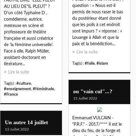
FAUT-IL DIRE "ELLE PLEUT"
question : « Nous est-il
AU LIEU DE"IL PLEUT" ?
permis de nous raser le bas
D'un côté Typhaine D ,
du postérieur étant donné
comédienne, autrice,
que les poils à cet endroit
metteuse en scène et
sont impurs ? » réponse : «
professeure de théâtre
Louange à Allah et que la
française et aussi créatrice
paix et la bénédiction...
de 'la féminine universelle'.
Face à elle, Ralph Müller,
Lire la suite
assistant-doctorant en
Tag(s) :
#folie
,
#islam
littérature...
Lire la suite
Tag(s) :
#culture
,
#enseignement
,
#féminitude
,
ou "vain cul"...?
#France
15 Juillet 2022
Emmanuel VULCAIN -
Un autre 14 juillet
"P.R.F." - 2017/**** Il est le
13 Juillet 2022
dieu du feu, de la forge et