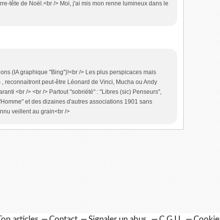
erre-tête de Noël.<br /> Moi, j'ai mis mon renne lumineux dans le
8
tions (IA graphique "Bing")!<br /> Les plus perspicaces mais
ts , reconnaitront peut-être Léonard de Vinci, Mucha ou Andy
aranti <br /> <br /> Partout "sobriété" : "Libres (sic) Penseurs",
e l'Homme" et des dizaines d'autres associations 1901 sans
nnu veillent au grain<br />
Top articles
Contact
Signaler un abus
C.G.U.
Cookie