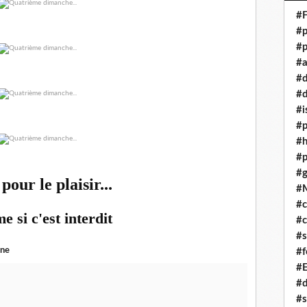
#F
#p
#p
#a
#
#d
#i
#p
#
#p
#g
pour le plaisir...
#
#c
e si c'est interdit
#c
#s
ine
#f
#
#
#s