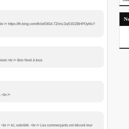
6
 <br /> https://th.bing.com/th/id/OIG4.TZrinLGq53DZBHPOyl6v?
oel.<br /> Bon Noel à tous
2
..<br />
/> <br /> Ici, sobriété. <br /> Les commerçants ont décoré leur