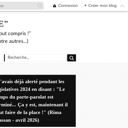
Connexion
+
Créer mon blog
E"
out compris !"
re autres...)
dant les
gislatives 2024 en disant : "Le
mps du porte-parolat est
rminé... Ça y est, maintenant il
ut faire de la place !" (Rima
ssan - avril 2026)