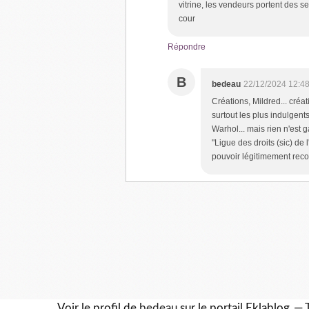
vitrine, les vendeurs portent des s
cour
Répondre
B
bedeau
22/12/2024 12:4
Créations, Mildred... créa
surtout les plus indulgen
Warhol... mais rien n'est g
"Ligue des droits (sic) d
pouvoir légitimement reco
Voir le profil de
bedeau
sur le portail Eklablog