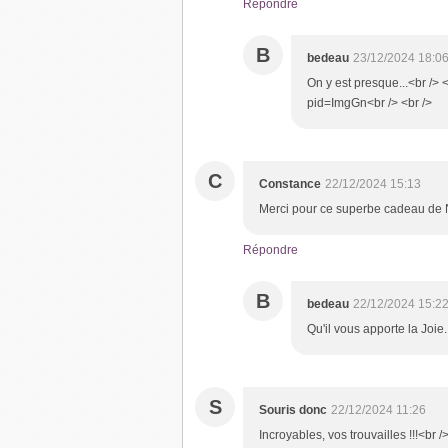
Répondre
B
bedeau
23/12/2024 18:0
On y est presque...<br />
pid=ImgGn<br /> <br />
C
Constance
22/12/2024 15:13
Merci pour ce superbe cadeau de N
Répondre
B
bedeau
22/12/2024 15:2
Qu'il vous apporte la Joie.
S
Souris donc
22/12/2024 11:26
Incroyables, vos trouvailles !!!<br 