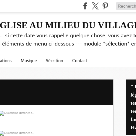
GLISE AU MILIEU DU VILLAG
.. si cette date vous rappelle quelque chose, vous avez t
es éléments de menu ci-dessous --- module *sélection* ent
rations
Musique
Sélection
Contact
"J'avais déjà alerté pen
lé
te
te
fa
Ha