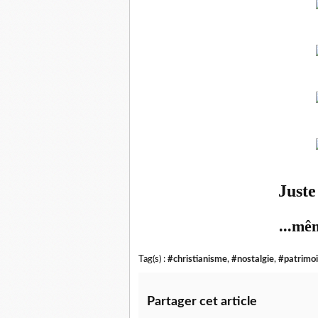
Juste 
...mêm
Tag(s) :
#christianisme
,
#nostalgie
,
#patrimo
Partager cet article