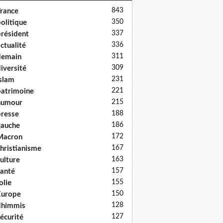
843
rance
350
olitique
337
résident
336
ctualité
311
demain
309
iversité
231
slam
221
atrimoine
215
humour
188
resse
186
auche
172
Macron
167
hristianisme
163
ulture
157
anté
155
olie
150
Europe
128
dhimmis
127
écurité