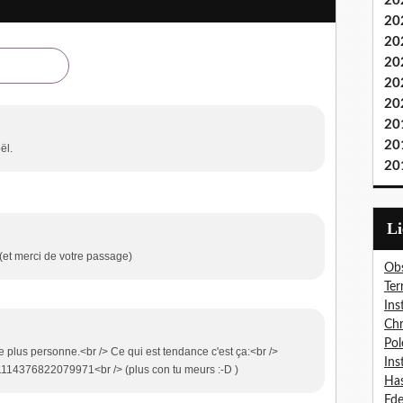
20
20
20
20
20
20
20
20
ël.
20
L
8
 (et merci de votre passage)
Obs
Ter
Ins
Chr
Pol
sse plus personne.<br /> Ce qui est tendance c'est ça:<br />
Ins
1114376822079971<br /> (plus con tu meurs :-D )
Has
Fd