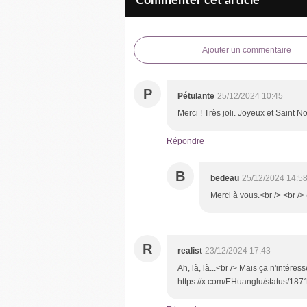
Commenter cet article
Ajouter un commentaire
P
Pétulante
25/12/2024 10:45
Merci ! Très joli. Joyeux et Saint No
Répondre
B
bedeau
25/12/2024 14:5
Merci à vous.<br /> <br />
R
realist
23/12/2024 17:43
Ah, là, là...<br /> Mais ça n'intére
https://x.com/EHuanglu/status/187