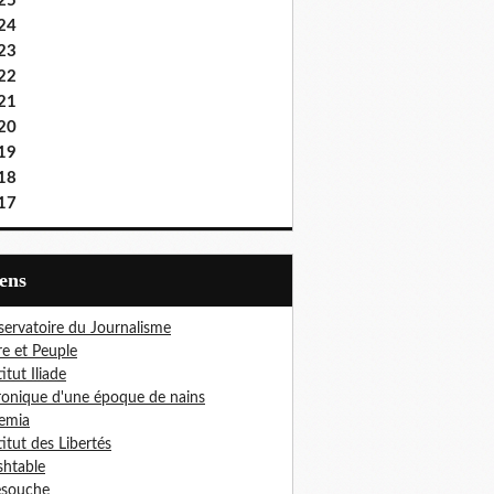
25
24
23
22
21
20
19
18
17
iens
ervatoire du Journalisme
re et Peuple
titut Iliade
onique d'une époque de nains
emia
titut des Libertés
htable
esouche