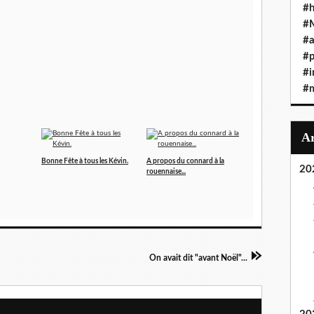
#h
#
#a
#
#i
#
Bonne Fête à tous les Kévin.
A propos du connard à la
20
rouennaise...
On avait dit "avant Noël"...