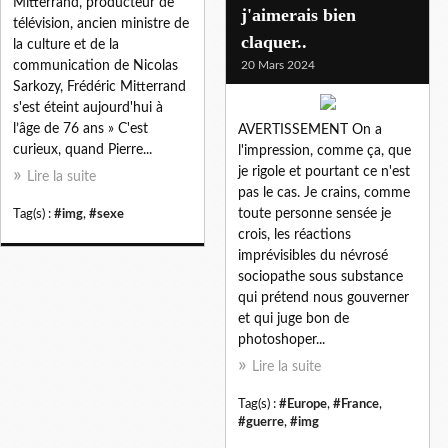
Mitterrand, producteur de
j'aimerais bien
télévision, ancien ministre de
claquer..
la culture et de la
communication de Nicolas
20 Mars 2024
Sarkozy, Frédéric Mitterrand
s'est éteint aujourd'hui à
l’âge de 76 ans » C'est
AVERTISSEMENT On a
curieux, quand Pierre...
l'impression, comme ça, que
je rigole et pourtant ce n'est
Lire la suite
pas le cas. Je crains, comme
toute personne sensée je
Tag(s) :
#img
,
#sexe
crois, les réactions
imprévisibles du névrosé
sociopathe sous substance
qui prétend nous gouverner
et qui juge bon de
photoshoper...
Lire la suite
Tag(s) :
#Europe
,
#France
,
#guerre
,
#img