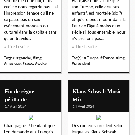
semble bien que oui, mais
Française nous alerte que
ceci ne nous regarde pas. J'ai
son Europe, celle des "ses
l'impression tenace qu'il ne
enfants", est mortelle (sic ?)
se passe pas un seul
et qu'elle peut mourir dans la
événement mondain ou
fleur de l'âge à moins d'un
culturel dans la capitale sans
siècle si, tous ensemble, nous
qu'un travelo...
n'y prenons pas...
Lire la suite
Lire la suite
Tag(s) :
#gauche
,
#img
,
Tag(s) :
#Europe
,
#France
,
#img
,
#musique
,
#sexe
,
#woke
#président
Fin de règne
Klaus Schwab Music
pétillante
Mix
17 Avril 2024
14 Avril 2024
Champagne...! Pendant que
Des rumeurs circulent selon
l'on demande aux Français
lesquelles Klaus Schwab