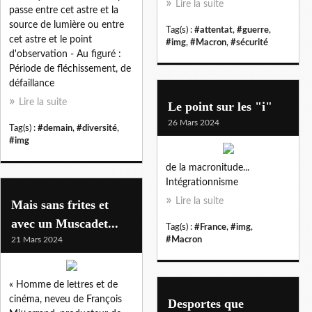
Lire la suite
passe entre cet astre et la
source de lumière ou entre
Tag(s) :
#attentat
,
#guerre
,
cet astre et le point
#img
,
#Macron
,
#sécurité
d'observation - Au figuré :
Période de fléchissement, de
défaillance
Lire la suite
Le point sur les "i"
26 Mars 2024
Tag(s) :
#demain
,
#diversité
,
#img
de la macronitude...
Intégrationnisme
Lire la suite
Mais sans frites et
avec un Muscadet...
Tag(s) :
#France
,
#img
,
21 Mars 2024
#Macron
« Homme de lettres et de
cinéma, neveu de François
Desportes que