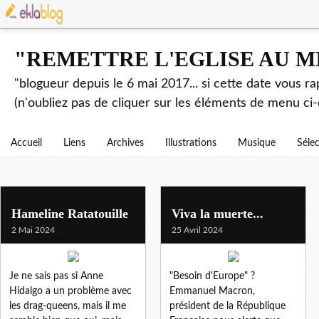
"REMETTRE L'EGLISE AU M
"blogueur depuis le 6 mai 2017... si cette date vous r
(n'oubliez pas de cliquer sur les éléments de menu ci-
Accueil
Liens
Archives
Illustrations
Musique
Séle
img
Hameline Ratatouille
Viva la muerte...
2 Mai 2024
25 Avril 2024
Je ne sais pas si Anne
"Besoin d'Europe" ?
Hidalgo a un problème avec
Emmanuel Macron,
les drag-queens, mais il me
président de la République