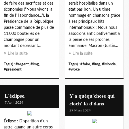
de faire des sacrifices et des
serait hospitalisé dans un
économies ("Nous vivons la
état pas bon. Un ultime
fin de l' l'abondance..."), la
hommage en chansons grâce
Présidence de la République
à ses principaux hits
passe commande de plus de
internationaux : Nous nous
11.000 bouteilles de
associons anticipativement à
champagne pour un
la peine de ses proches,
montant dépassant...
Emmanuel Macron (Justin...
Lire la suite
Lire la suite
Tag(s) :
#argent
,
#img
,
Tag(s) :
#fake
,
#img
,
#Monde
,
#président
#woke
L'éclipse.
Y'a quèqu'chose qui
7 Avril 2024
cloch' là d'dans
29 Mars 2024
Éclipse : Disparition d'un
astre, quand un autre corps