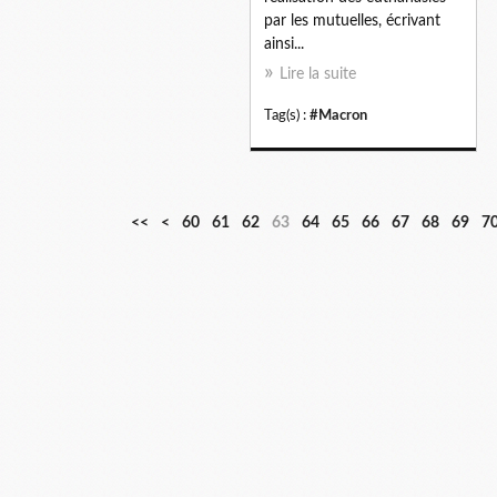
par les mutuelles, écrivant
ainsi...
Lire la suite
Tag(s) :
#Macron
1
2
3
4
5
<<
<
60
61
62
63
64
65
66
67
68
69
7
0
0
0
0
0