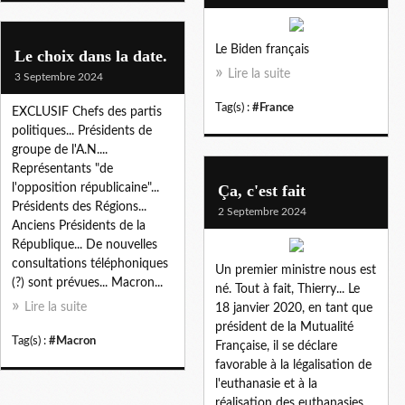
Le Biden français
Le choix dans la date.
Lire la suite
3 Septembre 2024
Tag(s) :
#France
EXCLUSIF Chefs des partis
politiques... Présidents de
groupe de l'A.N....
Représentants "de
l'opposition républicaine"...
Ça, c'est fait
Présidents des Régions...
2 Septembre 2024
Anciens Présidents de la
République... De nouvelles
consultations téléphoniques
Un premier ministre nous est
(?) sont prévues... Macron...
né. Tout à fait, Thierry... Le
Lire la suite
18 janvier 2020, en tant que
président de la Mutualité
Tag(s) :
#Macron
Française, il se déclare
favorable à la légalisation de
l'euthanasie et à la
réalisation des euthanasies