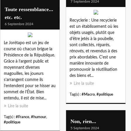
7 Septembre 2024
Toute ressemblance...
etc. etc.
Recyclerie : Une recyclerie
6 Septembre 2024
est un établissement où les
objets usagés, plutôt que
d'être jetés à la poubelle,
Le Jorétapo est un jeu de
sont collectés, réparés,
course où chacun brigue la
rénovés, et revendus à des
Présidence de la République.
prix abordables. C'est une
Grâce à l’argent public et
manière innovante de
moyennant diverses
promouvoir la réutilisation
magouilles, les joueurs
des biens et...
s’arrangent comme ils
Lire la suite
l’entendent pour se hisser au
sommet de l’État. Bien
Tag(s) :
#Macro
,
#politique
entendu, il est de mise...
Lire la suite
Tag(s) :
#France
,
#humour
,
Non, rien...
#politique
5 Septembre 2024