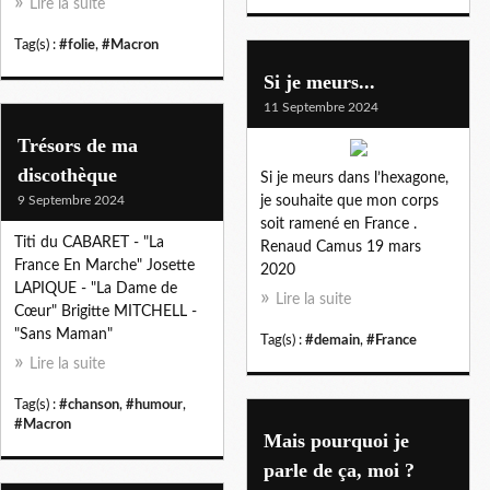
Lire la suite
Tag(s) :
#folie
,
#Macron
Si je meurs...
11 Septembre 2024
Trésors de ma
discothèque
Si je meurs dans l’hexagone,
9 Septembre 2024
je souhaite que mon corps
soit ramené en France .
Titi du CABARET - "La
Renaud Camus 19 mars
France En Marche" Josette
2020
LAPIQUE - "La Dame de
Lire la suite
Cœur" Brigitte MITCHELL -
"Sans Maman"
Tag(s) :
#demain
,
#France
Lire la suite
Tag(s) :
#chanson
,
#humour
,
#Macron
Mais pourquoi je
parle de ça, moi ?