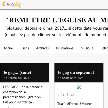
"REMETTRE L'EGLISE AU M
"blogueur depuis le 6 mai 2017... si cette date vous r
(n'oubliez pas de cliquer sur les éléments de menu ci-
Accueil
Liens
Archives
Illustrations
Musique
Séle
le gag... (suite)
le gag du septennat
15 Septembre 2024
14 Septembre 2024
LES GAGS... de la parade du
champion de la
Lire la suite
paraprésidence Qu'a t-on
fait pour mériter ça ?
Tag(s) :
#France
,
#Macron