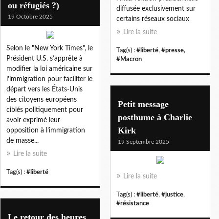
ou réfugiés ?)
diffusée exclusivement sur
19 Octobre 2025
certains réseaux sociaux
Lire la suite
Selon le "New York Times", le
Tag(s) :
#liberté
,
#presse
,
Président U.S. s’apprête à
#Macron
modifier la loi américaine sur
l'immigration pour faciliter le
départ vers les États-Unis
des citoyens européens
Petit message
ciblés politiquement pour
posthume à Charlie
avoir exprimé leur
Kirk
opposition à l’immigration
de masse...
19 Septembre 2025
Lire la suite
Tag(s) :
#liberté
Lire la suite
Tag(s) :
#liberté
,
#justice
,
#résistance
Le retour des heures