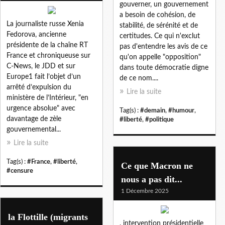
gouverner, un gouvernement
a besoin de cohésion, de
La journaliste russe Xenia
stabilité, de sérénité et de
Fedorova, ancienne
certitudes. Ce qui n'exclut
présidente de la chaîne RT
pas d'entendre les avis de ce
France et chroniqueuse sur
qu'on appelle "opposition"
C-News, le JDD et sur
dans toute démocratie digne
Europe1 fait l’objet d’un
de ce nom....
arrêté d’expulsion du
Lire la suite
ministère de l’Intérieur, "en
urgence absolue" avec
Tag(s) :
#demain
,
#humour
,
davantage de zèle
#liberté
,
#politique
gouvernemental...
Lire la suite
Tag(s) :
#France
,
#liberté
,
Ce que Macron ne
#censure
nous a pas dit...
1 Décembre 2025
la Flottille (migrants
. intervention présidentielle