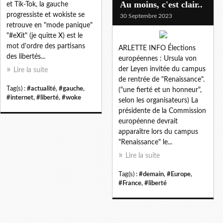
Au moins, c'est clair..
et Tik-Tok, la gauche
progressiste et wokiste se
30 Septembre 2023
retrouve en "mode panique"
"#eXit" (je quitte X) est le
mot d'ordre des partisans
ARLETTE INFO Élections
des libertés...
européennes : Ursula von
der Leyen invitée du campus
Lire la suite
de rentrée de "Renaissance".
Tag(s) :
#actualité
,
#gauche
,
("une fierté et un honneur",
#internet
,
#liberté
,
#woke
selon les organisateurs) La
présidente de la Commission
européenne devrait
apparaître lors du campus
"Renaissance" le...
Lire la suite
Tag(s) :
#demain
,
#Europe
,
#France
,
#liberté