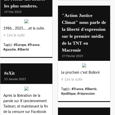
les plus sombres.
19 Mai 2025
"Action Justice
Climat" nous parle de
1986... 2025... ...et la suite.
la liberté d'expression
Lire la suite
sur le premier média
de la TNT en
Tag(s) :
#Europe
,
#France
,
Macronie
#gauche
,
#liberté
27 Février 2025
#eXit
Le prochain c'est Bolloré
15 Janvier 2025
Lire la suite
Tag(s) :
#France
,
#liberté
,
#politique
,
#répression
Après la libération de la
parole sur X (anciennement
Twitter), et maintenant la fin
de la censure sur Facebook