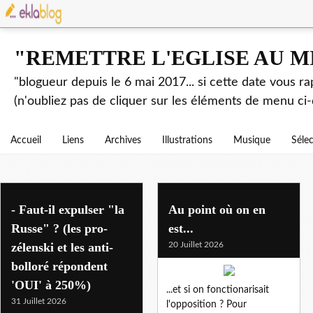
"REMETTRE L'EGLISE AU M
"blogueur depuis le 6 mai 2017... si cette date vous r
(n'oubliez pas de cliquer sur les éléments de menu ci-
Accueil
Liens
Archives
Illustrations
Musique
Séle
liberte
- Faut-il expulser "la
Au point où on en
Russe" ? (les pro-
est...
zélenski et les anti-
20 Juillet 2026
bolloré répondent
'OUI' à 250%)
...et si on fonctionarisait
31 Juillet 2026
l'opposition ? Pour