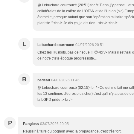
@ Lebuchard courroucé (20:51)<br /> Tiens, j'y pense... et si
collatérales de la colère de L'OTAN et de l'Union (sic) Euro
éternelle, presque autant que son "opération militaire spéci
pianiste ?<br /> Je dis ça, je dis rien...<br /> <br />
L
Lebuchard courroucé
04/07/2026 20:51
Chez les Ruskofs, pas de risque !!! 😉<br /> Mais il est vrai q
de notre triste époque progressiste…
B
bedeau
04/07/2026 11:46
@ Lebuchard courroucé (02:15)<br /> Ce qui me fait me ralli
les 13 centimes d'euros plus cher) c'est qu'il n'y a pas de d
la LGPD pride...<br />
P
Pangloss
03/07/2026 20:05
Réussir à faire du pognon avec la propagande, c'est très fort.