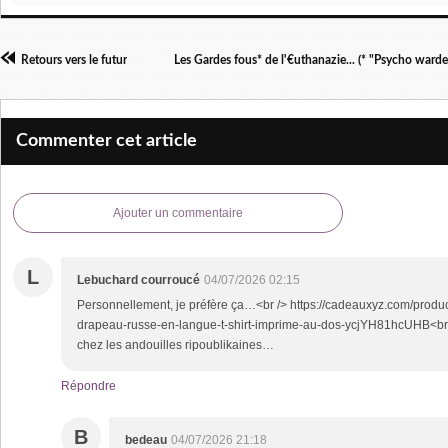
Retours vers le futur
Les Gardes fous* de l'€uthanazie... (* "Psycho ward
Commenter cet article
Ajouter un commentaire
L
Lebuchard courroucé
04/07/2026 02:15
Personnellement, je préfère ça…<br /> https://cadeauxyz.com/produc
drapeau-russe-en-langue-t-shirt-imprime-au-dos-ycjYH81hcUHB<br 
chez les andouilles ripoublikaines…
Répondre
B
bedeau
04/07/2026 21:18