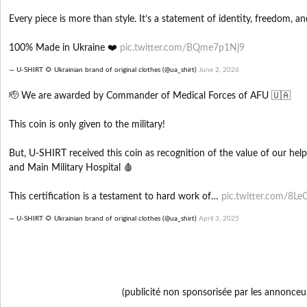
Every piece is more than style. It’s a statement of identity, freedom, a
100% Made in Ukraine ❤️
pic.twitter.com/BQme7p1Nj9
— U-SHIRT 🌻 Ukrainian brand of original clothes (@ua_shirt)
June 2, 2026
🫡 We are awarded by Commander of Medical Forces of AFU 🇺🇦
This coin is only given to the military!
But, U-SHIRT received this coin as recognition of the value of our hel
and Main Military Hospital 🩸
This certification is a testament to hard work of…
pic.twitter.com/8L
— U-SHIRT 🌻 Ukrainian brand of original clothes (@ua_shirt)
April 3, 2025
(publicité non sponsorisée par les annonceu