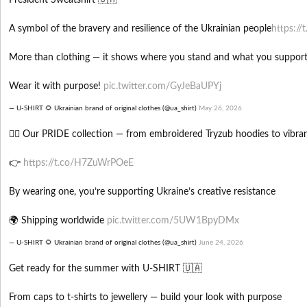
President Sweatshirt 🇺🇦
A symbol of the bravery and resilience of the Ukrainian people
https:/
More than clothing — it shows where you stand and what you support
Wear it with purpose!
pic.twitter.com/GyJeBaUPYj
— U-SHIRT 🌻 Ukrainian brand of original clothes (@ua_shirt)
May 26, 2026
🏳️‍🌈 Our PRIDE collection — from embroidered Tryzub hoodies to vibra
👉
https://t.co/H7ZuWrPOeE
By wearing one, you’re supporting Ukraine’s creative resistance
🌍 Shipping worldwide
pic.twitter.com/5UW1BpyDMx
— U-SHIRT 🌻 Ukrainian brand of original clothes (@ua_shirt)
June 24, 2026
Get ready for the summer with U-SHIRT 🇺🇦
From caps to t-shirts to jewellery — build your look with purpose