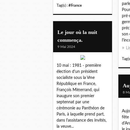
parl
Tag(s) :
#France
Pour
pré-
germ
préc
Le jour où la nuit
son 
commença.
l'in
9 Mai 2024
Li
Tag(s
10 mai : 1981 - première
élection d'un président
socialiste sous la Vme
République en France,
Auj
François Mitterrand, qui
8 Ma
inaugure son premier
septennat par une
cérémonie au Panthéon de
Aujo
Paris, à laquelle prend part,
fête
dans l'assistance des invités,
d'Ar
la veuve...
le j