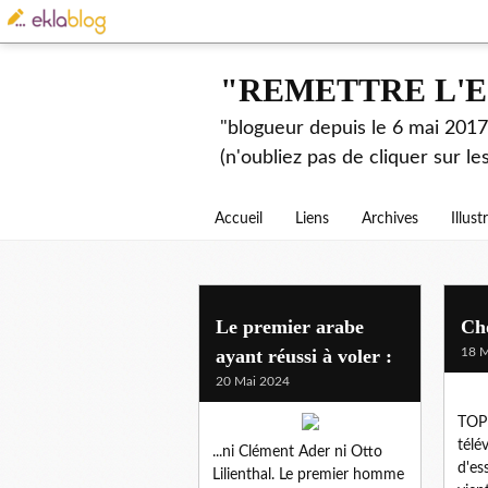
"REMETTRE L'E
"blogueur depuis le 6 mai 2017.
(n'oubliez pas de cliquer sur l
Accueil
Liens
Archives
Illust
Le premier arabe
Ch
ayant réussi à voler :
18 M
20 Mai 2024
TOP 
télé
...ni Clément Ader ni Otto
d'es
Lilienthal. Le premier homme