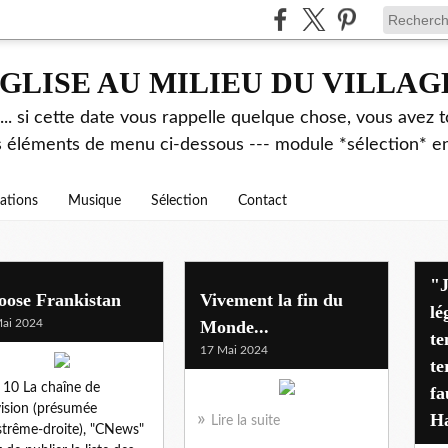
GLISE AU MILIEU DU VILLAG
.. si cette date vous rappelle quelque chose, vous avez t
es éléments de menu ci-dessous --- module *sélection* ent
rations
Musique
Sélection
Contact
"J'avais déjà alerté pen
oose Frankistan
Vivement la fin du
lé
ai 2024
Monde...
te
17 Mai 2024
te
10 La chaîne de
fa
vision (présumée
Ha
Lire la suite
strême-droite), "CNews"