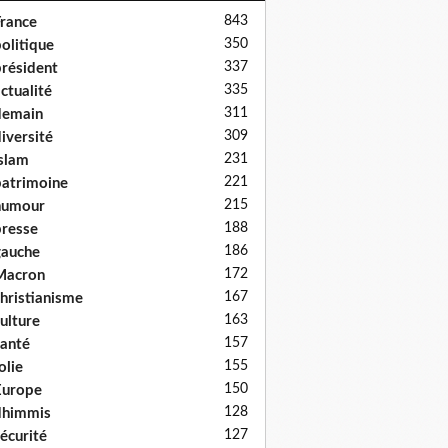
843
rance
350
olitique
337
résident
335
ctualité
311
demain
309
iversité
231
slam
221
atrimoine
215
humour
188
resse
186
auche
172
Macron
167
hristianisme
163
ulture
157
anté
155
olie
150
Europe
128
dhimmis
127
écurité