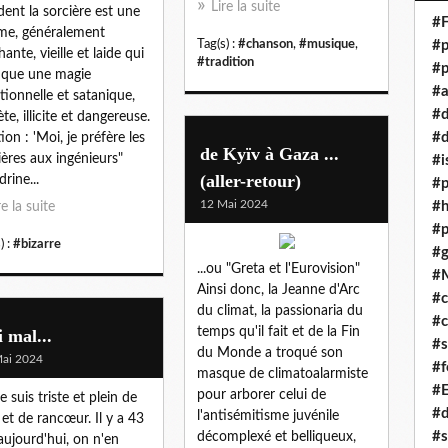
Lire la suite
dent la sorcière est une
#F
e, généralement
Tag(s) :
#chanson
,
#musique
,
#p
ante, vieille et laide qui
#tradition
#p
ique une magie
#a
itionnelle et satanique,
#
te, illicite et dangereuse.
#d
ion : 'Moi, je préfère les
de Kyïv à Gaza ...
ières aux ingénieurs"
#i
(aller-retour)
rine...
#p
12 Mai 2024
#
re la suite
#p
) :
#bizarre
#g
...ou "Greta et l'Eurovision"
#
Ainsi donc, la Jeanne d'Arc
#c
du climat, la passionaria du
#c
temps qu'il fait et de la Fin
i mal...
#s
du Monde a troqué son
ai 2024
#f
masque de climatoalarmiste
#
pour arborer celui de
 je suis triste et plein de
#
l'antisémitisme juvénile
 et de rancœur. Il y a 43
#s
décomplexé et belliqueux,
aujourd'hui, on n'en