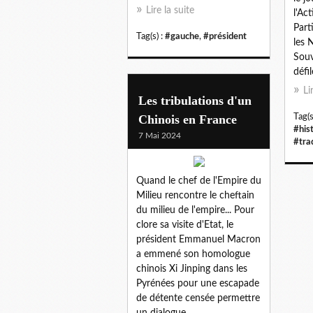
Lire la suite
l'Act
Part
Tag(s) :
#gauche
,
#président
les 
Souv
défil
Li
Les tribulations d'un
Chinois en France
Tag(s
#his
7 Mai 2024
#tra
Quand le chef de l'Empire du
Milieu rencontre le cheftain
du milieu de l'empire... Pour
clore sa visite d'Etat, le
président Emmanuel Macron
a emmené son homologue
chinois Xi Jinping dans les
Pyrénées pour une escapade
de détente censée permettre
un dialogue...