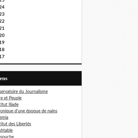
25
24
23
22
21
20
19
18
17
iens
ervatoire du Journalisme
re et Peuple
titut Iliade
onique d'une époque de nains
emia
titut des Libertés
htable
esouche