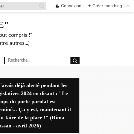
Connexion
+
Créer mon blog
E"
out compris !"
re autres...)
dant les
gislatives 2024 en disant : "Le
mps du porte-parolat est
rminé... Ça y est, maintenant il
ut faire de la place !" (Rima
ssan - avril 2026)