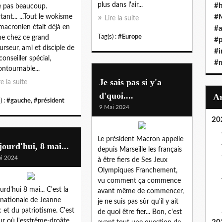
plus dans l'air...
#h
e pas beaucoup.
tant... ...Tout le wokisme
#
Lire la suite
macronien était déjà en
#a
Tag(s) :
#Europe
e chez ce grand
#
urseur, ami et disciple de
#i
conseiller spécial,
#
contournable...
Je sais pas si y'a
re la suite
d'quoi....
) :
#gauche
,
#président
9 Mai 2024
20
Le président Macron appelle
ourd'hui, 8 mai...
depuis Marseille les français
i 2024
à être fiers de Ses Jeux
Olympiques Franchement,
vu comment ça commence
urd'hui 8 mai... C'est la
avant même de commencer,
 nationale de Jeanne
je ne suis pas sûr qu'il y ait
c et du patriotisme. C'est
de quoi être fier... Bon, c'est
our où l'esstrême-droâte,