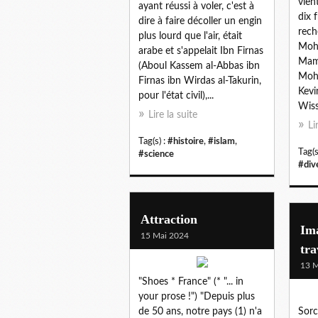
vient
ayant réussi à voler, c'est à
dix 
dire à faire décoller un engin
rech
plus lourd que l'air, était
Moh
arabe et s'appelait Ibn Firnas
Mam
(Aboul Kassem al-Abbas ibn
Moh
Firnas ibn Wirdas al-Takurin,
Kevi
pour l'état civil),...
Wiss
Lire la suite
Li
Tag(s) :
#histoire
,
#islam
,
Tag(s
#science
#div
Attraction
Ima
15 Mai 2024
tra
13 M
"Shoes * France" (* "... in
your prose !") "Depuis plus
de 50 ans, notre pays (1) n'a
Sorc