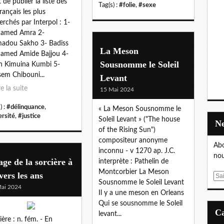
 de publier la liste des
Tag(s) :
#folie
,
#sexe
français les plus
erchés par Interpol : 1-
amed Amra 2-
adou Sakho 3- Badiss
La Meson
amed Amide Bajjou 4-
Sousnomme le Soleil
n Kimuina Kumbi 5-
em Chibouni...
Levant
re la suite
15 Mai 2024
) :
#délinquance
,
« La Meson Sousnomme le
ersité
,
#justice
Soleil Levant » ("The house
of the Rising Sun")
compositeur anonyme
Abo
inconnu - v 1270 ap. J.C.
nou
ge de la sorcière à
interprète : Pathelin de
Montcorbier La Meson
vers les ans
E
Sousnomme le Soleil Levant
m
ai 2024
Il y a une meson en Orleans
a
Qui se sousnomme le Soleil
i
levant...
l
ière : n. fém. - En