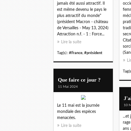
jamais été aussi attractif. Il
occi
est même devenu le pays le
femm
plus attractif du monde"
méch
(président Macron - château
prat
de Versailles - May 13, 2024)
trad
Attraction n.f. - 1 : Force...
secrè
Citat
Lire la suite
sorc
(Sand
Tag(s) :
#France
,
#président
Li
Tag(s
Que faire ce jour ?
11 Mai 2024
J'a
10 M
Le 11 mai est la journée
mondiale des espèces
...et
menacées.
rage
Lire la suite
ans 