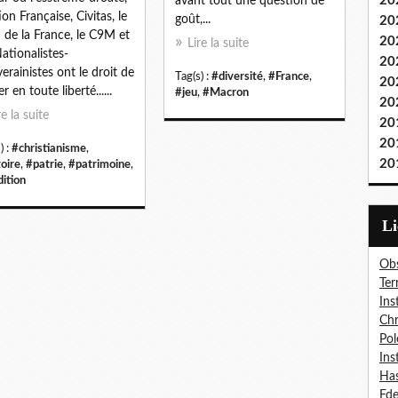
20
avant tout une question de
ion Française, Civitas, le
goût,...
20
i de la France, le C9M et
20
Lire la suite
Nationalistes-
20
erainistes ont le droit de
Tag(s) :
#diversité
,
#France
,
20
er en toute liberté......
#jeu
,
#Macron
20
re la suite
20
20
) :
#christianisme
,
20
toire
,
#patrie
,
#patrimoine
,
dition
L
Obs
Ter
Ins
Chr
Pol
Ins
Has
Fd