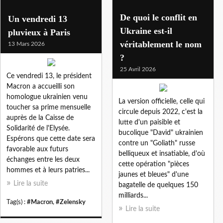
De quoi le conflit en
Un vendredi 13
Ukraine est-il
pluvieux à Paris
véritablement le nom
13 Mars 2026
?
25 Avril 2026
Ce vendredi 13, le président
Macron a accueilli son
homologue ukrainien venu
La version officielle, celle qui
toucher sa prime mensuelle
circule depuis 2022, c'est la
auprès de la Caisse de
lutte d'un paisible et
Solidarité de l'Elysée.
bucolique "David" ukrainien
Espérons que cette date sera
contre un "Goliath" russe
favorable aux futurs
belliqueux et insatiable, d'où
échanges entre les deux
cette opération "pièces
hommes et à leurs patries...
jaunes et bleues" d'une
Lire la suite
bagatelle de quelques 150
milliards...
Tag(s) :
#Macron
,
#Zelensky
Lire la suite