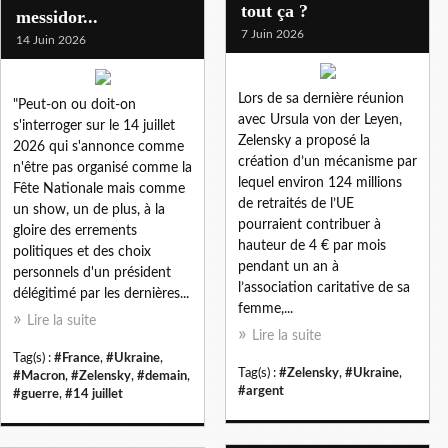
tout ça ?
messidor...
7 Juin 2026
14 Juin 2026
Lors de sa dernière réunion
"Peut-on ou doit-on
avec Ursula von der Leyen,
s'interroger sur le 14 juillet
Zelensky a proposé la
2026 qui s'annonce comme
création d’un mécanisme par
n'être pas organisé comme la
lequel environ 124 millions
Fête Nationale mais comme
de retraités de l’UE
un show, un de plus, à la
pourraient contribuer à
gloire des errements
hauteur de 4 € par mois
politiques et des choix
pendant un an à
personnels d'un président
l’association caritative de sa
délégitimé par les dernières...
femme,...
Lire la suite
Lire la suite
Tag(s) :
#France
,
#Ukraine
,
Tag(s) :
#Zelensky
,
#Ukraine
,
#Macron
,
#Zelensky
,
#demain
,
#argent
#guerre
,
#14 juillet