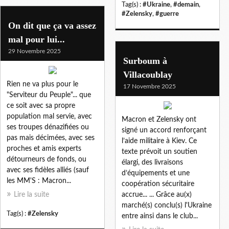
Tag(s) :
#Ukraine
,
#demain
,
#Zelensky
,
#guerre
On dit que ça va assez
mal pour lui...
29 Novembre 2025
Surboum à
Villacoublay
Rien ne va plus pour le
17 Novembre 2025
"Serviteur du Peuple"... que
ce soit avec sa propre
population mal servie, avec
Macron et Zelensky ont
ses troupes dénazifiées ou
signé un accord renforçant
pas mais décimées, avec ses
l’aide militaire à Kiev. Ce
proches et amis experts
texte prévoit un soutien
détourneurs de fonds, ou
élargi, des livraisons
avec ses fidèles alliés (sauf
d’équipements et une
les MM'S : Macron...
coopération sécuritaire
Lire la suite
accrue... ... Grâce au(x)
marché(s) conclu(s) l'Ukraine
Tag(s) :
#Zelensky
entre ainsi dans le club...