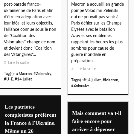
post-parade franco-
Macron a accueilli en grande
ukrainienne de Paris et afin
pompe Volodimir Zelenski
d'être en adéquation avec
qui ne pouvait pas venir à
leur idéal et leurs objectifs,
Paris défiler sur les Champs
l'alliance connue sous le non
Elysées avec le bataillon
de "Coalition des
Azov et ses emblèmes
Volontaires" change de nom
rappelant les heures les plus
et devient donc "Coalition
sombres pour cause de
des Vatangaires"...
guerre mondiale en
préparation...
Lire la suite
Lire la suite
Tag(s) :
#Macron
,
#Zelensky
,
#U-E
,
#14 juillet
Tag(s) :
#14 juillet
,
#Macron
,
#Zelensky
Les patriotes
Mais comment va t-il
complotistes préfèrent
faire encore pour
la France à l'Ukraine.
arriver à dépenser
Même un 26