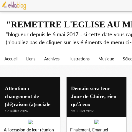
"REMETTRE L'EGLISE AU M
"blogueur depuis le 6 mai 2017... si cette date vous r
(n'oubliez pas de cliquer sur les éléments de menu ci-
Accueil
Liens
Archives
Illustrations
Musique
Séle
zelensky
Attention :
Demain sera leur
changement de
Jour de Gloire, rien
(dé)raison (a)sociale
qu'à eux
17 Juillet 2026
13 Juillet 2026
A l'occasion de leur réunion
Finalement, Emanuel