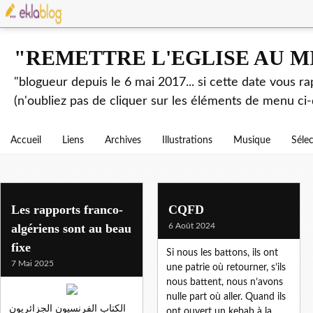
"REMETTRE L'EGLISE AU M
"blogueur depuis le 6 mai 2017... si cette date vous r
(n'oubliez pas de cliquer sur les éléments de menu ci-
Accueil
Liens
Archives
Illustrations
Musique
Séle
taqiya
Les rapports franco-
CQFD
algériens sont au beau
6 Août 2024
fixe
Si nous les battons, ils ont
7 Mai 2025
une patrie où retourner, s’ils
nous battent, nous n’avons
nulle part où aller. Quand ils
الكتاب الفرنسيون الجزائريون
ont ouvert un kebab à la