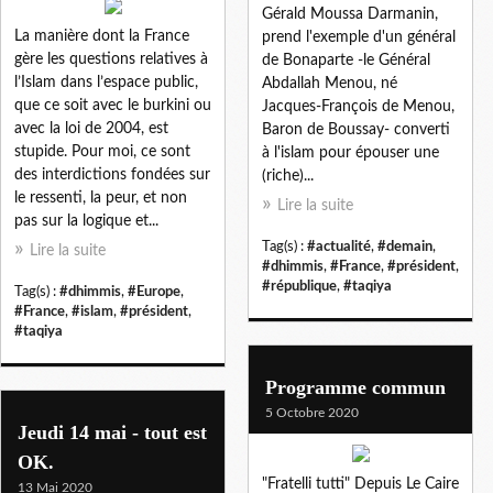
Gérald Moussa Darmanin,
La manière dont la France
prend l'exemple d'un général
gère les questions relatives à
de Bonaparte -le Général
l’Islam dans l’espace public,
Abdallah Menou, né
que ce soit avec le burkini ou
Jacques-François de Menou,
avec la loi de 2004, est
Baron de Boussay- converti
stupide. Pour moi, ce sont
à l'islam pour épouser une
des interdictions fondées sur
(riche)...
le ressenti, la peur, et non
Lire la suite
pas sur la logique et...
Tag(s) :
#actualité
,
#demain
,
Lire la suite
#dhimmis
,
#France
,
#président
,
#république
,
#taqiya
Tag(s) :
#dhimmis
,
#Europe
,
#France
,
#islam
,
#président
,
#taqiya
Programme commun
5 Octobre 2020
Jeudi 14 mai - tout est
OK.
"Fratelli tutti" Depuis Le Caire
13 Mai 2020