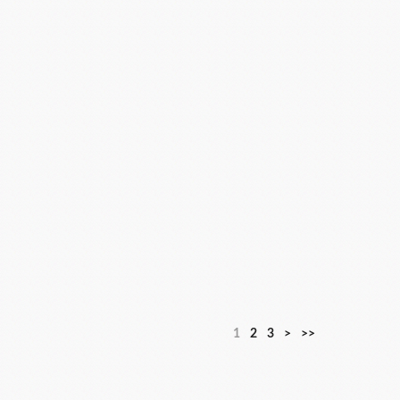
1
2
3
>
>>