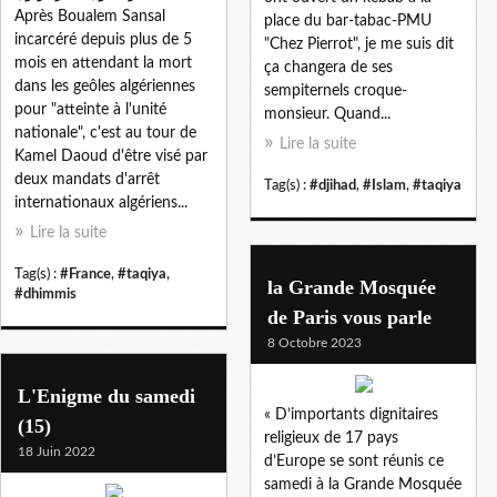
Après Boualem Sansal
place du bar-tabac-PMU
incarcéré depuis plus de 5
"Chez Pierrot", je me suis dit
mois en attendant la mort
ça changera de ses
dans les geôles algériennes
sempiternels croque-
pour "atteinte à l'unité
monsieur. Quand...
nationale", c'est au tour de
Lire la suite
Kamel Daoud d'être visé par
deux mandats d'arrêt
Tag(s) :
#djihad
,
#Islam
,
#taqiya
internationaux algériens...
Lire la suite
Tag(s) :
#France
,
#taqiya
,
la Grande Mosquée
#dhimmis
de Paris vous parle
8 Octobre 2023
L'Enigme du samedi
« D’importants dignitaires
(15)
religieux de 17 pays
18 Juin 2022
d’Europe se sont réunis ce
samedi à la Grande Mosquée