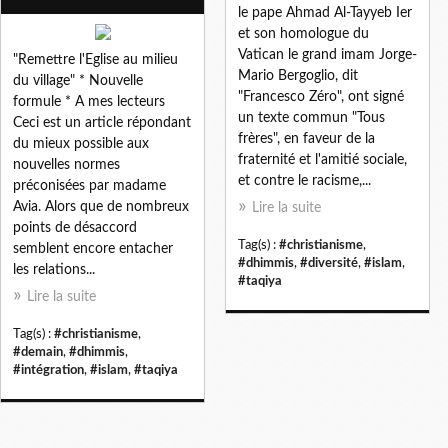
le pape Ahmad Al-Tayyeb Ιer
et son homologue du
Vatican le grand imam Jorge-
"Remettre l'Eglise au milieu
Mario Bergoglio, dit
du village" * Nouvelle
"Francesco Zéro", ont signé
formule * A mes lecteurs
un texte commun "Tous
Ceci est un article répondant
frères", en faveur de la
du mieux possible aux
fraternité et l'amitié sociale,
nouvelles normes
et contre le racisme,...
préconisées par madame
Avia. Alors que de nombreux
Lire la suite
points de désaccord
Tag(s) :
#christianisme
,
semblent encore entacher
#dhimmis
,
#diversité
,
#islam
,
les relations...
#taqiya
Lire la suite
Tag(s) :
#christianisme
,
#demain
,
#dhimmis
,
#intégration
,
#islam
,
#taqiya