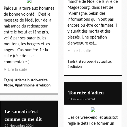
marché de Noël de la ville de
Magdebourg, dans l'est de
Paix sur la terre aux hommes
l'Allemagne. Selon des
de bonne volonté ! C’est le
informations qui n'ont pas
message de Noël, jour de la
encore pu être confirmées, il
naissance du rédempteur
y aurait des morts et des
entre le bœuf et l’âne gris,
blessés. Une opération
veillé par ses parents, les
d'envergure est...
moutons, les bergers et les
anges... Cas numéro 1 : la
Lire la suite
suite (réactions et
Tag(s) :
#Europe
,
#actualité
,
commentaires)...
#religion
Lire la suite
Tag(s) :
#demain
,
#diversité
,
#folie
,
#patrimoine
,
#religion
Tournée d'adieu
5 Décembre 2024
Le samedi c'est
Dès ce week-end, et aussitôt
comme ça me dit
réglé le détail de former un
29 Novembre 2024