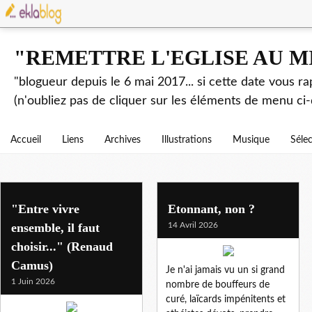
"REMETTRE L'EGLISE AU M
"blogueur depuis le 6 mai 2017... si cette date vous r
(n'oubliez pas de cliquer sur les éléments de menu ci-
Accueil
Liens
Archives
Illustrations
Musique
Séle
religion
"Entre vivre
Etonnant, non ?
ensemble, il faut
14 Avril 2026
choisir..." (Renaud
Camus)
Je n'ai jamais vu un si grand
1 Juin 2026
nombre de bouffeurs de
curé, laïcards impénitents et