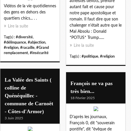
athéistes dévots, prendre
Vidéos de la vie quotidiennes
autant fait et cause pour
des gens en dehors des
notre pape apostolique et
quartiers chics... . .
romain. Il faut dire que son
chalenger n'était autre que le
Lire la suite
Mal Absolu : Donald
Tag(s) :
#diversité
,
*POTUS* Trump......
#délinquance
,
#abjection
,
Lire la suite
#religion
,
#racaille
,
#Grand
remplacement
,
#insécurité
Tag(s) :
#politique
,
#religion
La Valée des Saints (
François ne va pas
colline de
très bien...
Quénéquillec -
18 Février 2025
commune de Carnoët
- Côtes-d'Armor)
D'après les journaux,
3 Juin 2025
François 0, dit "souverain
pontife", dit "évêque de