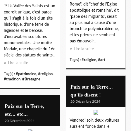
Rome", dit "chef de l'Eglise
"Si la Vallée des Saints est un
apostolique et romaine", dit
endroit unique, c’est parce
"pape des migrants", serait
qu’il s’agit à la fois d’un site
au plus mal à cause d'une
historique, d’une terre de
bronchite polymicrobienne,
légendes et le berceau
et les prières ne semblent
d’incroyables sculptures
pas émouvoir...
monumentales. Une motte
féodale, une chapelle du 16e
Lire la suite
siècle, des statues de saints...
Tag(s) :
#religion
,
#art
Lire la suite
Tag(s) :
#patrimoine
,
#religion
,
#tradition
,
#Bretagne
Paix sur la Terre...
qu'ils disent !
20 Décembre 2024
Paix sur la Terre,
etc... etc...
Vendredi soir, deux voitures
20 Décembre 2024
auraient foncé dans le