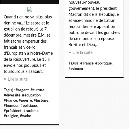
nouveau-nouveau
gouvernement, le président
Macron dit de la République
Quand rien ne va plus, plus
et vice-chanoine de Latran
rien ne va...! Le sabre et le
fera sa dernière apparition
goupillon (le retour) Le 7
publique devant les grand·e·s
décembre, messire E.M. se
de ce monde, son épouse
fait sacrer empereur des
Brizitte et Dieu,...
français et vice-roi
Lire la suite
d'Europistan à Notre-Dame
de la Réouverture. Le 15 il
Tag(s) :
#France
,
#politique
,
envoie nos pioupious et
#religion
tourlourous à l'assaut...
Lire la suite
Tag(s) :
#argent
,
#culture
,
#diversité
,
#éducation
,
#France
,
#guerre
,
#histoire
,
#humour
,
#politique
,
#président
,
#racisme
,
#religion
,
#woke