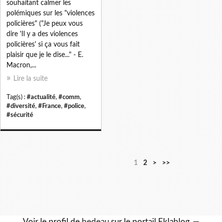
souhaitant calmer les
polémiques sur les "violences
policières" ("Je peux vous
dire 'Il y a des violences
policières' si ça vous fait
plaisir que je le dise..." - E.
Macron,...
Lire la suite
Tag(s) :
#actualité
,
#comm
,
#diversité
,
#France
,
#police
,
#sécurité
1
2
>
>>
Voir le profil de
bedeau
sur le portail Eklablog