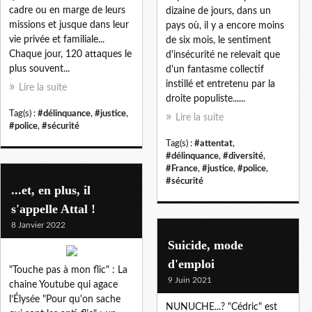
cadre ou en marge de leurs
dizaine de jours, dans un
missions et jusque dans leur
pays où, il y a encore moins
vie privée et familiale...
de six mois, le sentiment
Chaque jour, 120 attaques le
d'insécurité ne relevait que
plus souvent...
d'un fantasme collectif
instillé et entretenu par la
Lire la suite
droite populiste......
Tag(s) :
#délinquance
,
#justice
,
Lire la suite
#police
,
#sécurité
Tag(s) :
#attentat
,
#délinquance
,
#diversité
,
#France
,
#justice
,
#police
,
#sécurité
...et, en plus, il
s'appelle Attal !
8 Janvier 2022
Suicide, mode
d'emploi
"Touche pas à mon flic" : La
9 Juin 2021
chaine Youtube qui agace
l’Élysée "Pour qu'on sache
NUNUCHE...? "Cédric" est