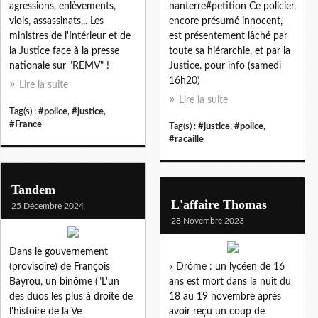
agressions, enlèvements,
nanterre#petition Ce policier,
viols, assassinats... Les
encore présumé innocent,
ministres de l'Intérieur et de
est présentement lâché par
la Justice face à la presse
toute sa hiérarchie, et par la
nationale sur "REMV" !
Justice. pour info (samedi
16h20)
Lire la suite
Lire la suite
Tag(s) :
#police
,
#justice
,
#France
Tag(s) :
#justice
,
#police
,
#racaille
Tandem
L'affaire Thomas
25 Décembre 2024
28 Novembre 2023
Dans le gouvernement
(provisoire) de François
« Drôme : un lycéen de 16
Bayrou, un binôme ("L'un
ans est mort dans la nuit du
des duos les plus à droite de
18 au 19 novembre après
l'histoire de la Ve
avoir reçu un coup de