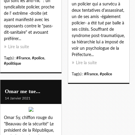
qui sont les anti-flic" : un
un policier qui a survécu à
syndicaliste policier, proche
deux tentatives d'assassinat,
de l' extrême -droite (et
un de ses amis -également
ayant manifesté avec les
policier- a été tué par balle à
opposants contre le "pass-
ses côtés. Souffrant de
dit-sanitaire" et avouant
syndrome post-traumatique,
préférer...
sa hiérarchie lui a imposé de
Lire la suite
voir un psychologue de la
Préfecture...
Tag(s) :
#France
,
#police
,
Lire la suite
#politique
Tag(s) :
#France
,
#police
Omar me tue...
14 Janvier 2021
Omar Sy, chiffon rouge du
"Beauvau de la sécurité" Le
président de la République,