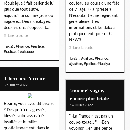
république") fait parler de lui
couteau au cours d'une fête
plus que tout autre,
de village. » (la "presse")
aujourd'hui comme jadis ou
N'écoutant et ne regardant
naguère... Deux idéologies,
généralement les
deux visions s'opposent...
informations et les débats
pratiquement que sur C-
Lire la suite
NEWS...
Tag(s) :
#France
,
#justice
,
Lire la suite
#police
,
#politique
Tag(s) :
#djihad
,
#France
,
#justice
,
#police
,
#taqiya
Cherchez l'erreur
25 Juillet 2022
'énième' vague,
encore plus létale
Bizarre, vous avez dit bizarre
16 Juillet 2022
? Des policiers agressés,
blessés voire assassinés,
" -La France n'est pas un
insultés et humiliés
coupe-gorge... " " -Ben
quotidiennement, dans le
voyons!" ...en une petite