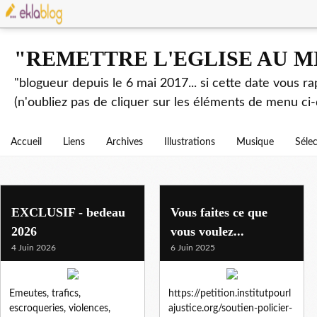
"REMETTRE L'EGLISE AU M
"blogueur depuis le 6 mai 2017... si cette date vous r
(n'oubliez pas de cliquer sur les éléments de menu ci-
Accueil
Liens
Archives
Illustrations
Musique
Séle
police
EXCLUSIF - bedeau
Vous faites ce que
2026
vous voulez...
4 Juin 2026
6 Juin 2025
Emeutes, trafics,
https://petition.institutpourl
escroqueries, violences,
ajustice.org/soutien-policier-