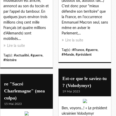
mobilisation est affiché,
(aussitôt dit, aussitôt fait...)
annoncé au son du tocsin et
C'est donc pour "mieux
par l'appel du tambour. En
défendre son territoire" que
quelques jours environ trois
la France, en l'occurrence
millions cinq cent mille
Emmanuel Macron seul, sans
Français (et quatre millions
même en aviser le
d'Allemands) sont
Parlement,...
mobilisés....
Lire la suite
Lire la suite
Tag(s) :
#France
,
#guerre
,
#Monde
,
#président
Tag(s) :
#actualité
,
#guerre
,
#histoire
Est-ce que le saviez-tu
re "Sacré
? (Volodymyr)
Charlemagne" (mea
19 Mai 2023
culpa)
15 Mai 2023
Ben, voyons...! « Le président
ukrainien Volodymyr