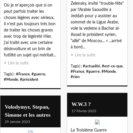
Zelensky, invité "trouble-fête"
Où je m'aperçois que si on
par l'Arabie Saoudite à
peut parfois traiter les
Jeddah pour y assister au
choses légères avec sérieux,
sommet de la Ligue Arabe,
il n'est pas toujours très bon
vole la vedette à Bachar al-
de traiter les choses graves
Assad le président syrien,
avec trop de légèreté Hier,
"allié" de Moscou... » ...arrivé
j'ai traité avec une certaine
à bord...
désinvolture et un brin de
futilité un sujet qui méritait...
Lire la suite
Lire la suite
Tag(s) :
#actualité
,
#est-ce-que
,
#France
,
#guerre
,
#Monde
,
Tag(s) :
#France
,
#guerre
,
#rien
#Monde
,
#président
W.W.3 ?
Volodymyr, Stepan,
17 Février 2023
Simone et les autres
29 Janvier 2023
La Troisième Guerre