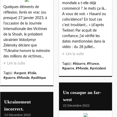
mondiale a t-elle déjà
Quelques éléments de
commencé ? Je mets ça là...
réflexion, livrés en vrac (ou
A vous de voir. « Hasard ou
presque) 27 janvier 2023, à
coïncidence? En tout cas
l'occasion de la Journée
c'est troublant... » (d'après
Internationale des Victimes
Twitter) Par acquit de
de la Shoah, le président
confiance, j'ai vérifié les
ukrainien Volodymyr
dates mentionnées dans la
Zelensky déclare que
vidéo : du 28 juillet...
"l'Ukraine honore la mémoire
Lire la suite
des millions de victimes...
Lire la suite
Tag(s) :
#bizarre
,
#France
,
#guerre
,
#Monde
,
#président
Tag(s) :
#argent
,
#folie
,
#guerre
,
#Monde
,
#politique
Un cosaque au far-
west
Ukrainement
22 Décembre 2022
incorrect.
13 Décembre 2022