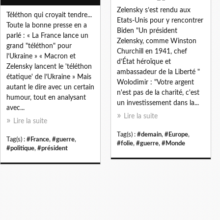
Zelensky s’est rendu aux
Téléthon qui croyait tendre...
Etats-Unis pour y rencontrer
Toute la bonne presse en a
Biden "Un président
parlé : « La France lance un
Zelensky, comme Winston
grand "téléthon" pour
Churchill en 1941, chef
l’Ukraine » « Macron et
d’État héroïque et
Zelensky lancent le 'téléthon
ambassadeur de la Liberté "
étatique' de l’Ukraine » Mais
Wolodimir : "Votre argent
autant le dire avec un certain
n'est pas de la charité, c'est
humour, tout en analysant
un investissement dans la...
avec...
Lire la suite
Lire la suite
Tag(s) :
#demain
,
#Europe
,
Tag(s) :
#France
,
#guerre
,
#folie
,
#guerre
,
#Monde
#politique
,
#président