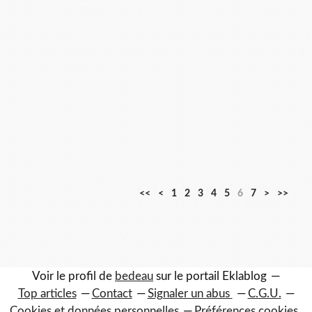
<<
<
1
2
3
4
5
6
7
>
>>
Voir le profil de
bedeau
sur le portail Eklablog
Top articles
Contact
Signaler un abus
C.G.U.
Cookies et données personnelles
Préférences cookies