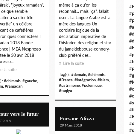
rak", "joyeux ramadan",
même à ça qu'on les
#F
t ce que semble
reconnait... mais "ça", fallait
#p
aiter à sa clientèle
oser : La langue Arabe est la
#p
vertie" un célèbre
mère des langues Un
#a
icant de cafetières
corolaire logique de la
#
troniques connectées !
déclaration impérative de
#d
adan 2018 Bande
l'historien des religion et star
#i
once | MEA Nespresso
du jameldebbouze-connery-
#p
tée le 30 avr. 2018
club préféré des...
#
resso...
Lire la suite
#p
re la suite
Tag(s) :
#demain
,
#dhimmis
,
#g
#France
,
#intégration
,
#islam
,
) :
#dhimmis
,
#gauche
,
#
#patrimoine
,
#polémique
,
am
,
#ramadan
#c
#taqiya
#c
#s
#f
our vers le futur
#
Forsane Alizza
i 2018
#
29 Mars 2018
#s