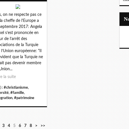
s, on ne respecte pas ce
la cheffe de l'Europe a
 septembre 2017: Angela
el s’est prononcée en
ur de l’arrêt des
ciations de la Turquie
 l’Union européenne: "Il
évident que la Turquie ne
ait pas devenir membre
Union...
re la suite
) :
#christianisme
,
ersité
,
#famille
,
égration
,
#patrimoine
3
4
5
6
7
8
>
>>