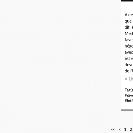
Alor
que 
dit:
Merk
fave
négo
avec
est 
devr
de l’
Li
Tag(s
#div
#int
<<
<
1
2