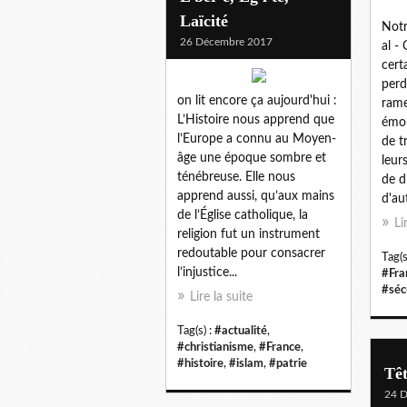
Laïcité
Notr
26 Décembre 2017
al -
cert
perd
on lit encore ça aujourd'hui :
rame
L’Histoire nous apprend que
émou
l’Europe a connu au Moyen-
de t
âge une époque sombre et
leur
ténébreuse. Elle nous
de d
apprend aussi, qu’aux mains
d'aut
de l’Église catholique, la
Li
religion fut un instrument
redoutable pour consacrer
Tag(s
l’injustice...
#Fra
#séc
Lire la suite
Tag(s) :
#actualité
,
#christianisme
,
#France
,
#histoire
,
#islam
,
#patrie
Têt
24 