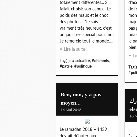
totalement différentes... S'il
d'ac
fallait choisir son camp... Le
de f
poids des maux et le choc
mond
des photos... "Je suis
majo
vraiment très heureux, c’est
pas 
un jour très spécial pour moi.
fina
Je remercie tout le monde....
le p
bien.
Lire la suite
Li
Tag(s) :
#actualité
,
#dhimmis
,
#patrie
,
#politique
Tag(s
#pol
Ben, non, y a pas
مبارك
moyen...
els
14 Mai 2018
10 M
Le ramadan 2018 – 1439
devrait débuter aux
" رمضان مبارك ", "ramadhân