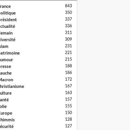
843
rance
350
olitique
337
résident
336
ctualité
311
demain
309
iversité
231
slam
221
atrimoine
215
humour
188
resse
186
auche
172
Macron
167
hristianisme
163
ulture
157
anté
155
olie
150
Europe
128
dhimmis
127
écurité