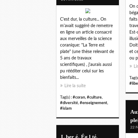
On d
béga
C'est dur, la culture... On
fait
m'avait suggéré de remettre
trav
en ligne un article consacré
Est-
aux merveilles de la science
illus
coranique: "La Terre est
Doit
plate" (une thèse relevant de
et c
5 ans de travaux
ou p
scientifiques) , j'aurais aussi
Li
pu rééditer celui sur les
bienfaits...
Tag(s
#lib
Lire la suite
Tag(s) :
#coran
,
#culture
,
#diversité
,
#enseignement
,
#islam
Aux
ple
22 F
L ber é, Ég l té,