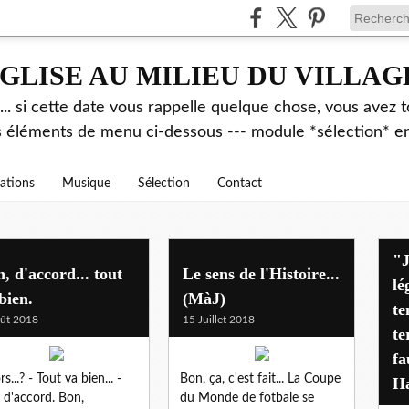
GLISE AU MILIEU DU VILLAG
.. si cette date vous rappelle quelque chose, vous avez t
es éléments de menu ci-dessous --- module *sélection* ent
rations
Musique
Sélection
Contact
"J'avais déjà alerté pen
, d'accord... tout
Le sens de l'Histoire...
lé
bien.
(MàJ)
te
ût 2018
15 Juillet 2018
te
fa
rs...? - Tout va bien... -
Bon, ça, c'est fait... La Coupe
Ha
 d'accord. Bon,
du Monde de fotbale se