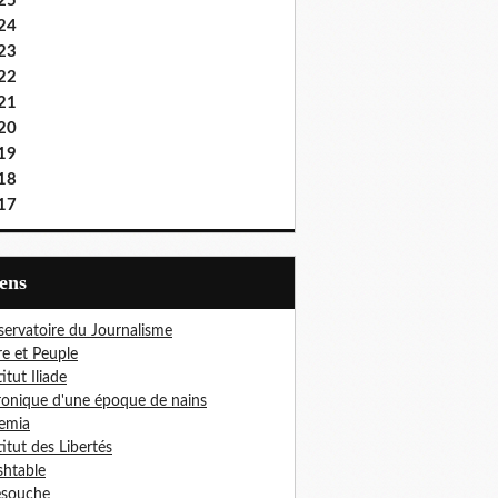
25
24
23
22
21
20
19
18
17
iens
ervatoire du Journalisme
re et Peuple
titut Iliade
onique d'une époque de nains
emia
titut des Libertés
htable
esouche