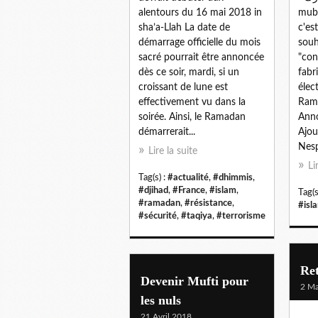
alentours du 16 mai 2018 in
mubâ
sha’a-Llah La date de
c'es
démarrage officielle du mois
souh
sacré pourrait être annoncée
"con
dès ce soir, mardi, si un
fabr
croissant de lune est
élec
effectivement vu dans la
Ram
soirée. Ainsi, le Ramadan
Ann
démarrerait...
Ajou
Nesp
Lire la suite
Li
Tag(s) :
#actualité
,
#dhimmis
,
#djihad
,
#France
,
#islam
,
Tag(s
#ramadan
,
#résistance
,
#isl
#sécurité
,
#taqiya
,
#terrorisme
Ret
Devenir Mufti pour
2 Ma
les nuls
21 Avril 2018