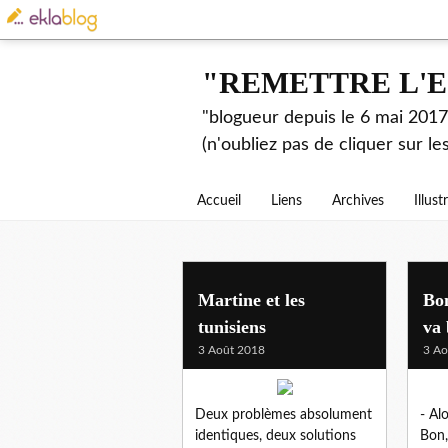
"REMETTRE L'E
"blogueur depuis le 6 mai 2017.
(n'oubliez pas de cliquer sur l
Accueil
Liens
Archives
Illust
Martine et les
Bon
tunisiens
va 
3 Août 2018
3 Ao
Deux problèmes absolument
- Alo
identiques, deux solutions
Bon,