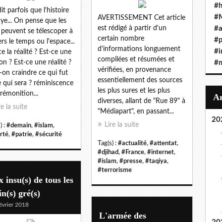
#h
it parfois que l'histoire
#
AVERTISSEMENT Cet article
ye... On pense que les
est rédigé à partir d'un
#a
s peuvent se télescoper à
certain nombre
#
ers le temps ou l'espace...
d'informations longuement
#i
ce la réalité ? Est-ce une
compilées et résumées et
ion ? Est-ce une réalité ?
#
vérifiées, en provenance
-on craindre ce qui fut
essentiellement des sources
e qui sera ? réminiscence
les plus sures et les plus
rémonition...
diverses, allant de "Rue 89" à
re la suite
"Médiapart", en passant...
20
Lire la suite
) :
#demain
,
#islam
,
erté
,
#patrie
,
#sécurité
Tag(s) :
#actualité
,
#attentat
,
#djihad
,
#France
,
#internet
,
#islam
,
#presse
,
#taqiya
,
#terrorisme
 insu(s) de tous les
in(s) gré(s)
évrier 2018
L'armée des