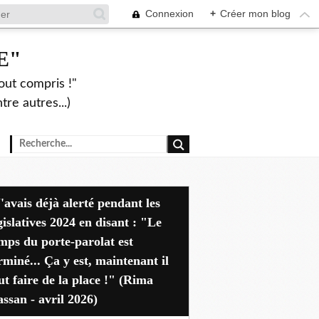
Connexion
+
Créer mon blog
E"
out compris !"
re autres...)
dant les
gislatives 2024 en disant : "Le
mps du porte-parolat est
rminé... Ça y est, maintenant il
ut faire de la place !" (Rima
ssan - avril 2026)