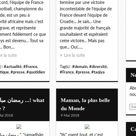
cord, l'équipe de France
termine par une victoire
ootball, championne du
incontestable de l'équipe de
e, est un peu à
France devant l'équipe de
rité africaine mais c'est
Croatie... Je sais... Une
grave, et représente
grande majorité de français
lement fidèlement ce que
souhaitaient et espéraient
ays est devenu... Tout va
cette victoire... Mais pas
.. Bon,...
que... Oui......
re la suite
Lire la suite
) :
#actualité
,
#France
,
Tag(s) :
#demain
,
#diversité
,
itique
,
#presse
,
#quotidien
#France
,
#presse
,
#taqiya
Abo
nou
رمضان  ...! what
Maman, la plus belle
E
e ?
du Monde
m
ai 2018
9 Mai 2018
a
i
l
"Ils" osent tout, et c'est