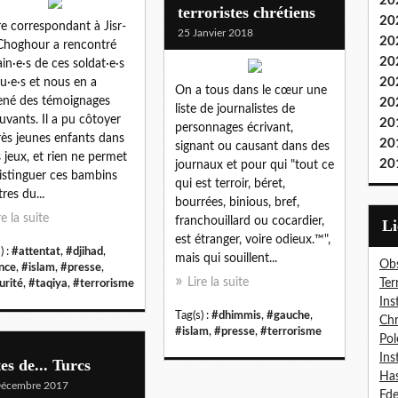
20
terroristes chrétiens
20
e correspondant à Jisr-
25 Janvier 2018
20
 Choghour a rencontré
20
ain·e·s de ces soldat·e·s
20
u·e·s et nous en a
On a tous dans le cœur une
né des témoignages
20
liste de journalistes de
vants. Il a pu côtoyer
20
personnages écrivant,
rès jeunes enfants dans
20
signant ou causant dans des
s jeux, et rien ne permet
20
journaux et pour qui "tout ce
istinguer ces bambins
qui est terroir, béret,
res du...
bourrées, binious, bref,
re la suite
franchouillard ou cocardier,
L
est étranger, voire odieux.™",
) :
#attentat
,
#djihad
,
mais qui souillent...
Obs
nce
,
#islam
,
#presse
,
Lire la suite
Ter
urité
,
#taqiya
,
#terrorisme
Ins
Tag(s) :
#dhimmis
,
#gauche
,
Chr
#islam
,
#presse
,
#terrorisme
Pol
Ins
es de... Turcs
Has
Décembre 2017
Fd