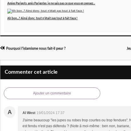
Amies Parigots, amis Parigotes, je ne sais pas ce que vous en pensez...
Ah bon...? Ainsi donc, tout n'était pas tout à fait faux !
Pourquoi l'islamisme nous fait-il peur ?
Je
Commenter cet article
Ajouter un commentaire
A
Al West
19/01/2024 17:37
J'aime beaucoup "les jupes ou robes trop courtes ou trop fendues". N
est fendu n'est pas défendu ? (Note à moi-même : ben non, banane, c'e