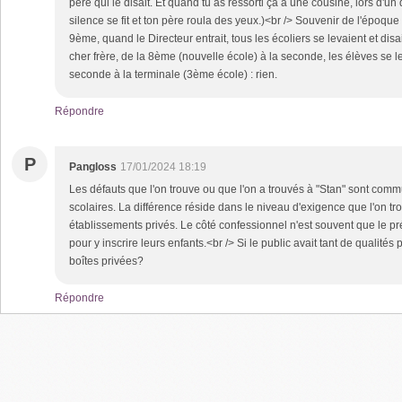
père qui le disait. Et quand tu as ressorti ça à une cousine, lors d'un 
silence se fit et ton père roula des yeux.)<br /> Souvenir de l'époque 
9ème, quand le Directeur entrait, tous les écoliers se levaient et dis
cher frère, de la 8ème (nouvelle école) à la seconde, les élèves se le
seconde à la terminale (3ème école) : rien.
Répondre
P
Pangloss
17/01/2024 18:19
Les défauts que l'on trouve ou que l'on a trouvés à "Stan" sont com
scolaires. La différence réside dans le niveau d'exigence que l'on tr
établissements privés. Le côté confessionnel n'est souvent que le pr
pour y inscrire leurs enfants.<br /> Si le public avait tant de qualités
boîtes privées?
Répondre