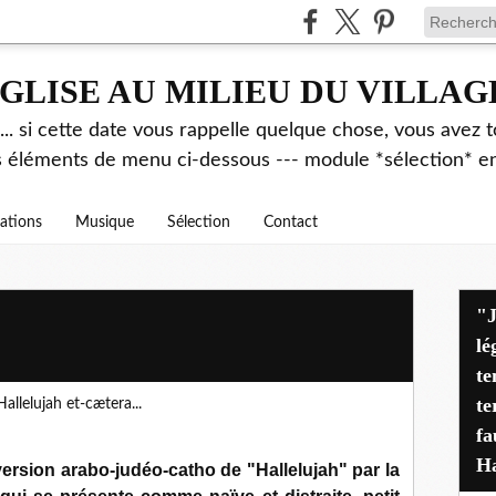
GLISE AU MILIEU DU VILLAG
.. si cette date vous rappelle quelque chose, vous avez t
es éléments de menu ci-dessous --- module *sélection* ent
rations
Musique
Sélection
Contact
"J'avais déjà alerté pen
lé
te
te
fa
Ha
version arabo-judéo-catho de "Hallelujah" par la