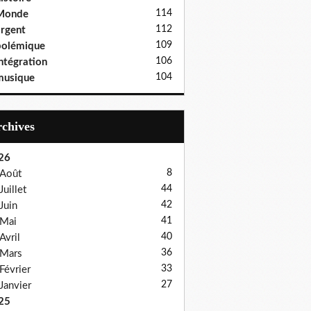
114
Monde
112
rgent
109
polémique
106
ntégration
104
musique
Archives
26
8
Août
44
Juillet
42
Juin
41
Mai
40
Avril
36
Mars
33
Février
27
Janvier
25