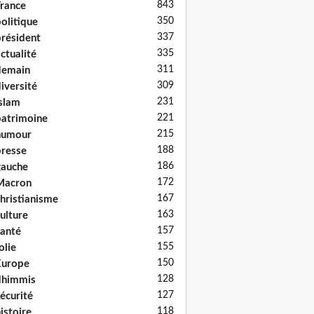
843
rance
350
olitique
337
résident
335
ctualité
311
demain
309
iversité
231
slam
221
atrimoine
215
humour
188
resse
186
auche
172
Macron
167
hristianisme
163
ulture
157
anté
155
olie
150
Europe
128
dhimmis
127
écurité
118
istoire