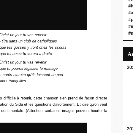
#
#a
#
#i
#
hrist un jour tu vas revenir
 t'ira dans un club de catholiques
que tes gosses y iront chez les scouts
que toi aussi tu votera a droite
hrist un jour tu vas revenir
20
que tu pourrai légaliser le mariage
s curés histoire qu'ils laissent un peu
ants tranquilles
s difficile à retenir, cette chanson s'en prend de façon directe
gation du Sida et les questions d'avortement. Et dire qu'on veut
sentimentale. (Attention, certaines images peuvent heurter la
20