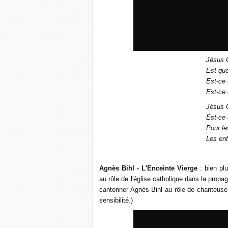
Jésus C
Est-que
Est-ce 
Est-ce 
Jésus C
Est-ce 
Pour le
Les enf
Agnès Bihl - L'Enceinte Vierge
: bien plu
au rôle de l'église catholique dans la propa
cantonner Agnès Bihl au rôle de chanteuse 
sensibilité.)