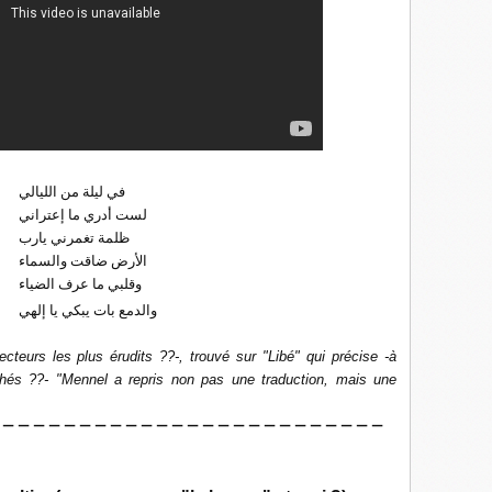
في ليلة من الليالي
لست أدري ما إعتراني
ظلمة تغمرني يارب
الأرض ضاقت والسماء
وقلبي ما عرف الضياء
والدمع بات يبكي يا إلهي
lecteurs les plus érudits ??-, trouvé sur "Libé" qui précise -à
chés ??- "Mennel a repris non pas une traduction, mais une
 — — — — — — — — — — — — — — — — — — — — — — — — —