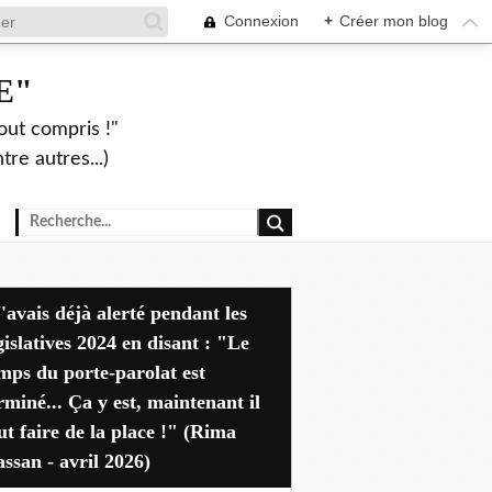
Connexion
+
Créer mon blog
E"
out compris !"
re autres...)
dant les
gislatives 2024 en disant : "Le
mps du porte-parolat est
rminé... Ça y est, maintenant il
ut faire de la place !" (Rima
ssan - avril 2026)