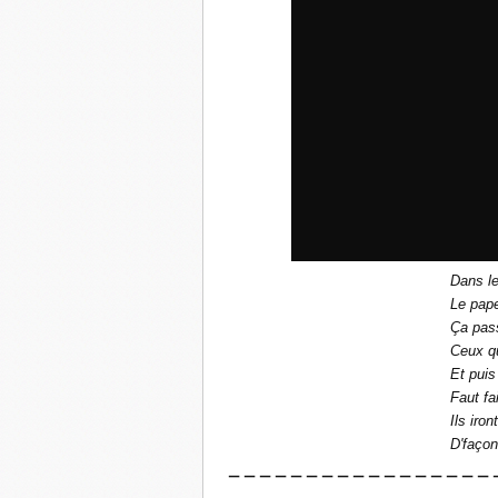
Dans le
Le pape
Ça pass
Ceux qu
Et puis
Faut f
Ils iron
D'façon
— — — — — — — — — — — — — — — — — 