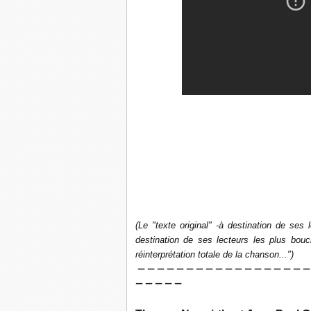
(Le "texte original" -à destination de ses 
destination de ses lecteurs les plus bou
réinterprétation totale de la chanson...")
— — — — — — — — — — — — — — — — — —
— — — — —