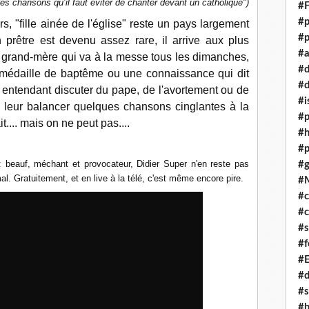
s chansons qu’il faut éviter de chanter devant un catholique")
#F
#p
, "fille ainée de l'église" reste un pays largement
#p
n prêtre est devenu assez rare, il arrive aux plus
#a
 grand-mère qui va à la messe tous les dimanches,
#
 médaille de baptême ou une connaissance qui dit
#d
s entendant discuter du pape, de l'avortement ou de
#i
e leur balancer quelques chansons cinglantes à la
#p
t.... mais on ne peut pas....
#
#p
 beauf, méchant et provocateur, Didier Super n'en reste pas
#g
al. Gratuitement, et en live à la télé, c'est même encore pire.
#
#c
#c
#s
#f
#
#
#s
#h