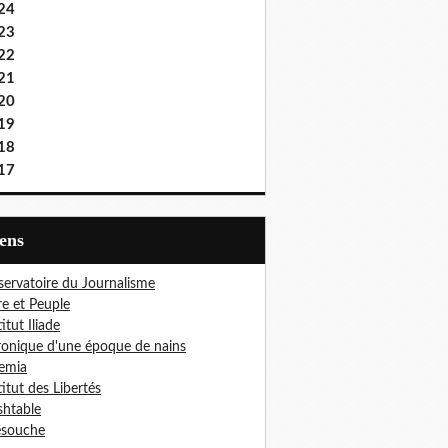
24
23
22
21
20
19
18
17
iens
ervatoire du Journalisme
re et Peuple
titut Iliade
onique d'une époque de nains
emia
titut des Libertés
htable
esouche