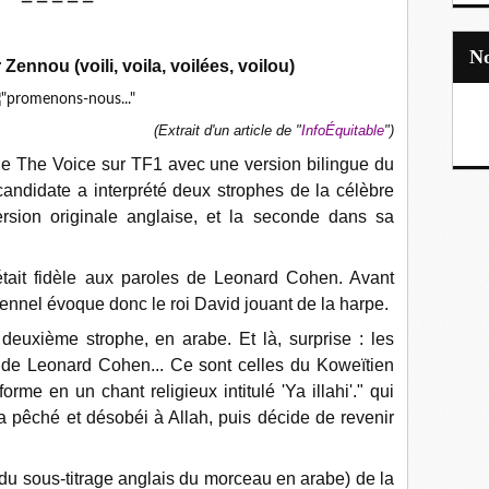
— — — — —
 Zennou (voili, voila, voilées, voilou)
(Extrait d'un article de "
InfoÉquitable
")
de The Voice sur TF1 avec une version bilingue du
andidate a interprété deux strophes de la célèbre
sion originale anglaise, et la seconde dans sa
était fidèle aux paroles de Leonard Cohen. Avant
Mennel évoque donc le roi David jouant de la harpe.
euxième strophe, en arabe. Et là, surprise : les
s de Leonard Cohen... Ce sont celles du Koweïtien
me en un chant religieux intitulé 'Ya illahi'." qui
 a pêché et désobéi à Allah, puis décide de revenir
ir du sous-titrage anglais du morceau en arabe) de la