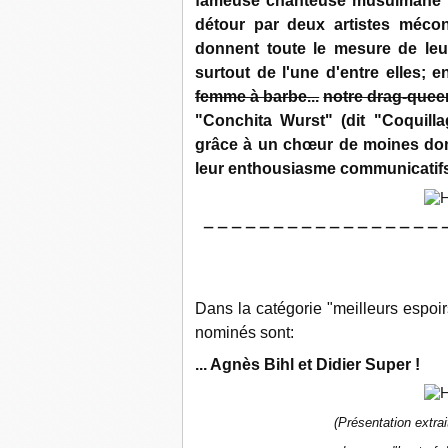
fameuse chanteuse musulmane qu
détour par deux artistes méco
donnent toute le mesure de leur
surtout de l'une d'entre elles; e
femme à barbe...
notre drag-queen
"Conchita Wurst" (dit "Coquilla
grâce à un chœur de moines domi
leur enthousiasme communicatifs
— — — — — — — — — — — — — — — — — 
Dans la catégorie "meilleurs espoir
nominés sont:
... Agnès Bihl et Didier Super !
(Présentation extrait