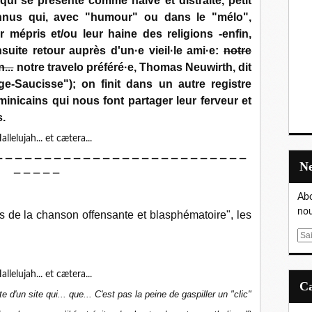
i se présente comme naïve et distraite, petit
nnus qui, avec "humour" ou dans le "mélo",
 mépris et/ou leur haine des religions -enfin,
nsuite retour auprès d'un·e vieil·le ami·e:
notre
...
notre travelo préféré·e, Thomas Neuwirth, dit
ge-Saucisse"); on finit dans un autre registre
nicains qui nous font partager leur ferveur et
.
— — — — — — — — — — — — — — — — — — — — — — — — — —
— — — — —
Abo
nou
s de la chanson offensante et blasphématoire", les
E
m
a
i
l
e d'un site qui... que... C'est pas la peine de gaspiller un "clic"