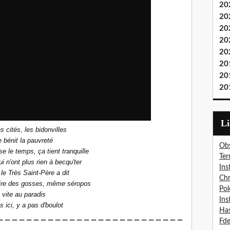
20
20
20
20
20
20
20
20
L
s cités, les bidonvilles
 bénit la pauvreté
Obs
e le temps, ça tient tranquille
Ter
i n'ont plus rien à becqu'ter
Ins
 le Très Saint-Père a dit
Chr
aire des gosses, même séropos
Pol
t vite au paradis
Ins
s ici, y a pas d'boulot
Has
— — — — — — — — — — — — — — — — — — — — — — — — — —
Fd