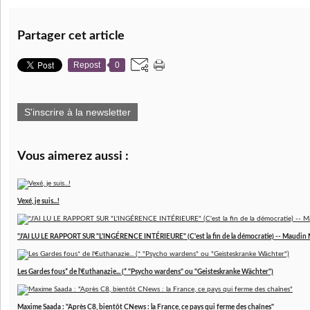
Partager cet article
Repost
0
S'inscrire à la newsletter
Vous aimerez aussi :
Vexé, je suis...!
"J'AI LU LE RAPPORT SUR "L'INGÉRENCE INTÉRIEURE" (C'est la fin de la démocratie) -- Maudin 
Les Gardes fous* de l'€uthanazie... (* "Psycho wardens" ou "Geisteskranke Wächter")
Maxime Saada : "Après C8, bientôt CNews : la France, ce pays qui ferme des chaînes"