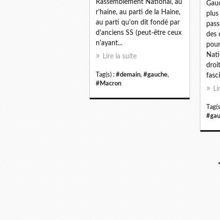
Rassemblement National, au
Gauc
r'haine, au parti de la Haine,
plus
au parti qu'on dit fondé par
pass
d'anciens SS (peut-être ceux
des 
n'ayant...
pour
Nati
Lire la suite
droi
Tag(s) :
#demain
,
#gauche
,
fasci
#Macron
Li
Tag(s
#gau