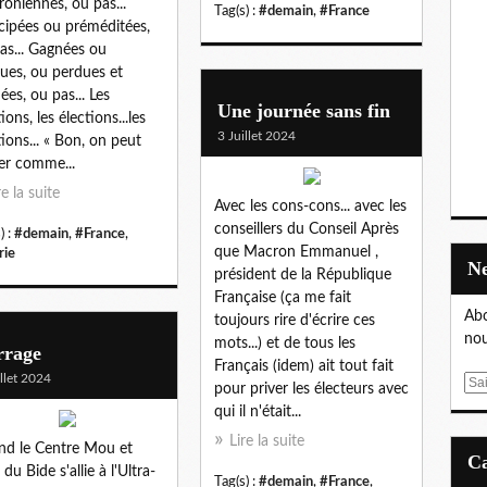
oniennes, ou pas...
Tag(s) :
#demain
,
#France
cipées ou préméditées,
as... Gagnées ou
ues, ou perdues et
ées, ou pas... Les
Une journée sans fin
ions, les élections...les
3 Juillet 2024
tions... « Bon, on peut
er comme...
re la suite
Avec les cons-cons... avec les
conseillers du Conseil Après
) :
#demain
,
#France
,
que Macron Emmanuel ,
rie
président de la République
Française (ça me fait
Abo
toujours rire d'écrire ces
nou
mots...) et de tous les
rrage
Français (idem) ait tout fait
illet 2024
E
pour priver les électeurs avec
m
qui il n'était...
a
Lire la suite
d le Centre Mou et
i
du Bide s'allie à l'Ultra-
l
Tag(s) :
#demain
,
#France
,