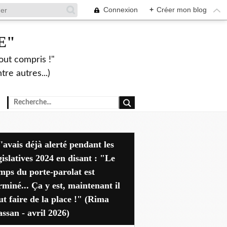
Connexion
+
Créer mon blog
E"
out compris !"
re autres...)
dant les
gislatives 2024 en disant : "Le
mps du porte-parolat est
rminé... Ça y est, maintenant il
ut faire de la place !" (Rima
ssan - avril 2026)