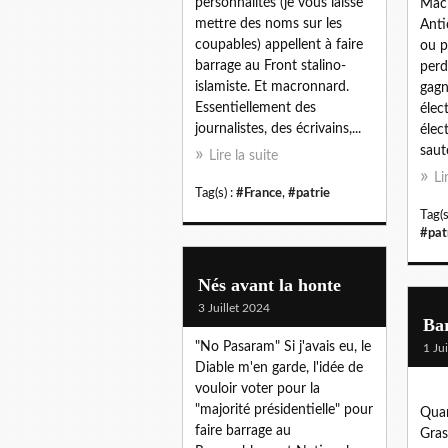
personnalités (je vous laisse
Macr
mettre des noms sur les
Anti
coupables) appellent à faire
ou p
barrage au Front stalino-
perd
islamiste. Et macronnard.
gagn
Essentiellement des
élect
journalistes, des écrivains,...
élec
saut
Lire la suite
Li
Tag(s) :
#France
,
#patrie
Tag(s
#pat
Nés avant la honte
3 Juillet 2024
Ba
"No Pasaram" Si j'avais eu, le
1 Ju
Diable m'en garde, l'idée de
vouloir voter pour la
"majorité présidentielle" pour
Quan
faire barrage au
Gras 