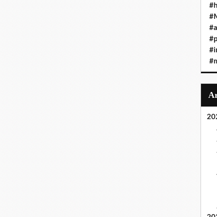
#h
#
#a
#
#i
#
20