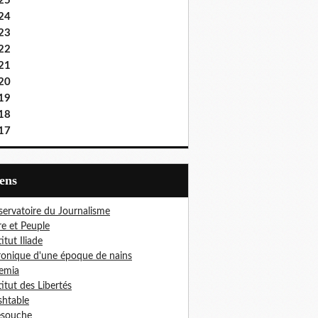
25
24
23
22
21
20
19
18
17
iens
ervatoire du Journalisme
re et Peuple
titut Iliade
onique d'une époque de nains
emia
titut des Libertés
htable
esouche