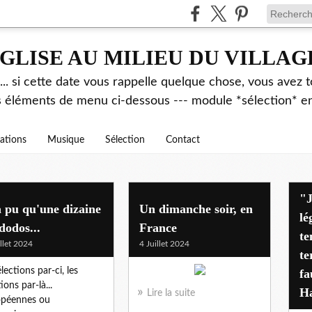
GLISE AU MILIEU DU VILLAG
.. si cette date vous rappelle quelque chose, vous avez t
es éléments de menu ci-dessous --- module *sélection* ent
rations
Musique
Sélection
Contact
"J'avais déjà alerté pen
 pu qu'une dizaine
Un dimanche soir, en
lé
dodos...
France
te
illet 2024
4 Juillet 2024
te
lections par-ci, les
fa
ions par-là...
Ha
Lire la suite
opéennes ou