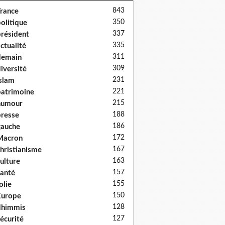
843
rance
350
olitique
337
résident
335
ctualité
311
demain
309
iversité
231
slam
221
atrimoine
215
humour
188
resse
186
auche
172
Macron
167
hristianisme
163
ulture
157
anté
155
olie
150
Europe
128
dhimmis
127
écurité