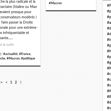
he la plus radicale et la
#Macron
#F
 sectaire (Staline ou Mao
#p
eraient presque pour
#p
conservateurs modérés )
 faire passer la Droite
#a
onale pour une extrême-
#
te infréquentable et
#d
sante......
#i
re la suite
#p
#
) :
#actualité
,
#France
,
#p
che
,
#Macron
,
#politique
#g
#
#c
#c
<<
<
1
2
3
#s
#f
#
#
#s