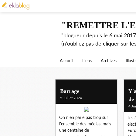
"REMETTRE L'E
"blogueur depuis le 6 mai 2017.
(n'oubliez pas de cliquer sur l
Accueil
Liens
Archives
Illust
Barrage
Y'a
5 Juillet 2024
de 
4 Ju
On n'en parle pas trop sur
Les é
l'ensemble des médias, mais
élect
une centaine de
Eur