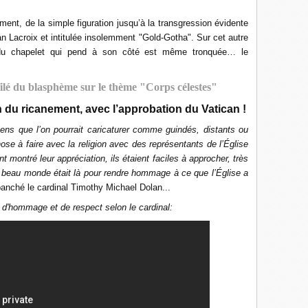
ement, de la simple figuration jusqu’à la transgression évidente
n Lacroix et intitulée insolemment "Gold-Gotha". Sur cet autre
ix du chapelet qui pend à son côté est même tronquée… le
ilé du blasphème sur le thème "Corps célestes"
n du ricanement, avec l’approbation du Vatican !
ens que l’on pourrait caricaturer comme guindés, distants ou
ose à faire avec la religion avec des représentants de l’Église
nt montré leur appréciation, ils étaient faciles à approcher, très
 beau monde était là pour rendre hommage à ce que l’Église a
panché le cardinal
Timothy Michael Dolan
...
 d'hommage et de respect selon le cardinal: