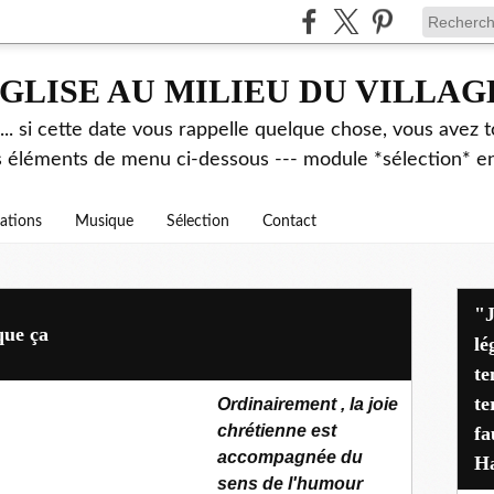
GLISE AU MILIEU DU VILLAG
.. si cette date vous rappelle quelque chose, vous avez t
es éléments de menu ci-dessous --- module *sélection* ent
rations
Musique
Sélection
Contact
"J'avais déjà alerté pen
que ça
lé
te
te
Ordinairement , la joie
chrétienne est
fa
accompagnée du
Ha
sens de l'humour