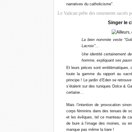
narratives du catholicisme".
Le Vatican prête des ornements sacrés po
Singer le c
La bien nommée veste "Gol
Lacroix"...
Une identité certainement de
homme, expliquant ses pauvre
Et leurs pièces sont emblématiques, du
toute la gamme du rapport au sacré 
principe ! Le jardin d’Eden se retrou
s’étalent sur des tuniques Dolce & 
certaine…
Mais l’intention de provocation sino
corps féminins dans des tenues de soi
et les évêques, tel ce manteau de car
de bure à l’image des moines, ou en
manque pas même la tiare !