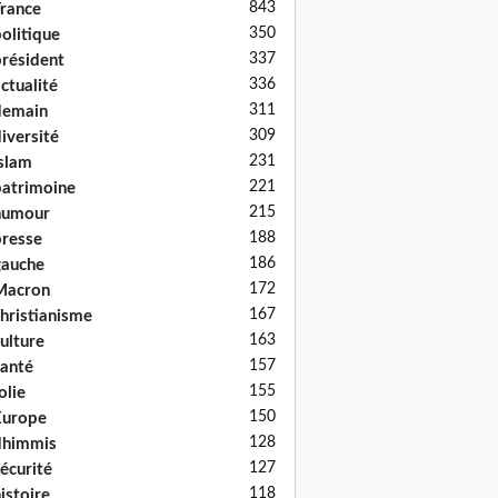
843
rance
350
olitique
337
résident
336
ctualité
311
demain
309
iversité
231
slam
221
atrimoine
215
humour
188
resse
186
auche
172
Macron
167
hristianisme
163
ulture
157
anté
155
olie
150
Europe
128
dhimmis
127
écurité
118
istoire