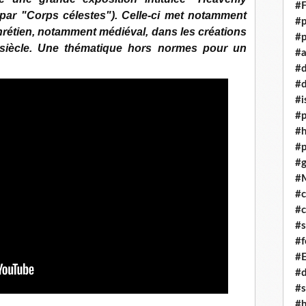
#F
t par "Corps célestes"). Celle-ci met notamment
#p
 chrétien, notamment médiéval, dans les créations
#p
siècle. Une thématique hors normes pour un
#a
#
#d
#i
#p
#
#p
#g
#
#c
#c
#s
#f
#
#
#s
#h