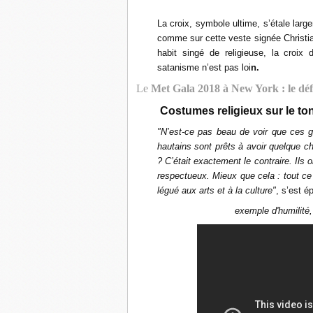
La croix, symbole ultime, s’étale larg
comme sur cette veste signée Christia
habit singé de religieuse, la cro
satanisme n’est pas loi
n.
Le
Met Gala 2018 à New York : le déf
Costumes religieux sur le to
"N’est-ce pas beau de voir que ces g
hautains sont prêts à avoir quelque ch
? C’était exactement le contraire. Ils o
respectueux. Mieux que cela : tout ce
légué aux arts et à la culture"
, s’est é
exemple d'humilité,