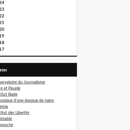
24
23
22
21
20
19
18
17
iens
ervatoire du Journalisme
re et Peuple
titut Iliade
onique d'une époque de nains
emia
titut des Libertés
htable
esouche