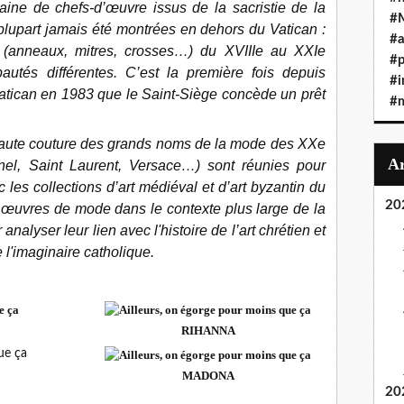
aine de chefs-d’œuvre issus de la sacristie de la
#
 plupart jamais été montrées en dehors du Vatican :
#a
 (anneaux, mitres, crosses…) du XVIIIe au XXIe
#
autés différentes. C’est la première fois depuis
#i
 Vatican en 1983 que le Saint-Siège concède un prêt
#
haute couture des grands noms de la mode des XXe
nel, Saint Laurent, Versace…) sont réunies pour
 les collections d’art médiéval et d’art byzantin du
20
œuvres de mode dans le contexte plus large de la
analyser leur lien avec l'histoire de l’art chrétien et
e l'imaginaire catholique.
RIHANNA
MADONA
20