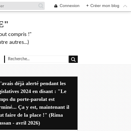
Connexion
+
Créer mon blog
E"
out compris !"
re autres...)
dant les
gislatives 2024 en disant : "Le
mps du porte-parolat est
rminé... Ça y est, maintenant il
ut faire de la place !" (Rima
ssan - avril 2026)