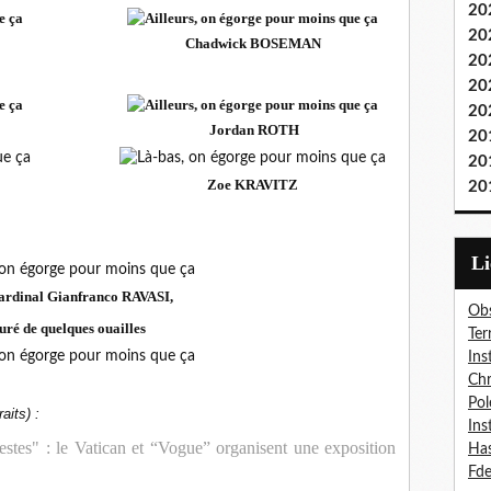
20
20
Chadwick BOSEMAN
20
20
20
Jordan ROTH
20
20
Zoe KRAVITZ
20
L
e Cardinal Gianfranco RAVASI,
Obs
uré de quelques ouailles
Ter
Ins
Chr
Pol
aits) :
Ins
estes" : le Vatican et “Vogue” organisent une exposition
Has
Fd