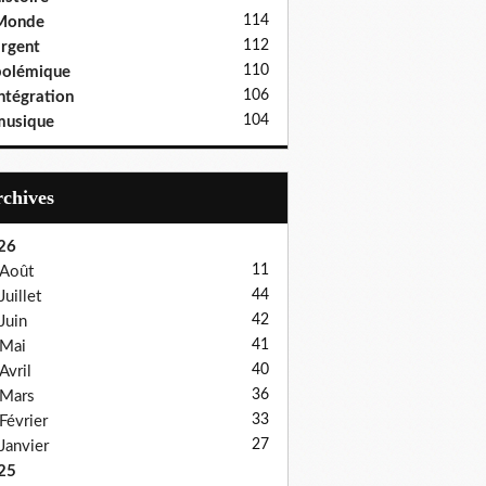
114
Monde
112
rgent
110
polémique
106
ntégration
104
musique
Archives
26
11
Août
44
Juillet
42
Juin
41
Mai
40
Avril
36
Mars
33
Février
27
Janvier
25