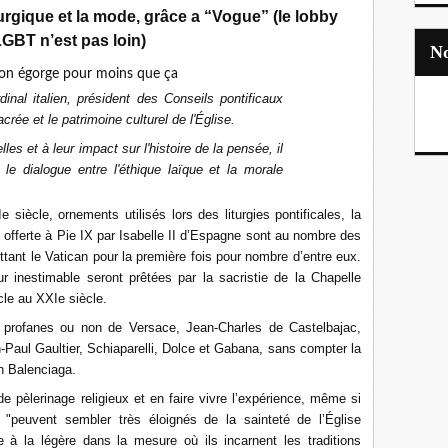
turgique et la mode, grâce a “Vogue” (le lobby
GBT n’est pas loin)
nal italien, président des Conseils pontificaux
acrée et le patrimoine culturel de l'Église.
les et à leur impact sur l'histoire de la pensée, il
le dialogue entre l'éthique laïque et la morale
siècle, ornements utilisés lors des liturgies pontificales, la
re offerte à Pie IX par Isabelle II d’Espagne sont au nombre des
uittant le Vatican pour la première fois pour nombre d’entre eux.
r inestimable seront prêtées par la sacristie de la Chapelle
cle au XXIe siècle.
s profanes ou non de Versace, Jean-Charles de Castelbajac,
n-Paul Gaultier, Schiaparelli, Dolce et Gabana, sans compter la
n Balenciaga.
e pèlerinage religieux et en faire vivre l’expérience, même si
"peuvent sembler très éloignés de la sainteté de l’Église
e à la légère dans la mesure où ils incarnent les traditions