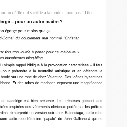
ur un défilé qui sacrifie à la mode et non pas à Dieu
lergé – pour un autre maître ?
d-Gotha" du doublement mal nommé "Christian
ux fois trop lourde à porter pour ce malheureux
s blasphèmes bling-bling ...
 simple rappel biblique à la provocation caractérisée – il faut
pour prétendre à la neutralité artistique et en défendre le
ve brodé sur une robe de chez Valentino. Des icônes byzantines
Gabbana. Et des robes de madones exposent une magnificence
n de sacrilège est bien présente. Les créateurs glissent des
rées inspirées des vêtements cléricaux portés par les prêtres
dinal réinterprété en version soir chez Balenciaga, cette robe
core cette robe féminine "papale" de John Galliano à qui ne