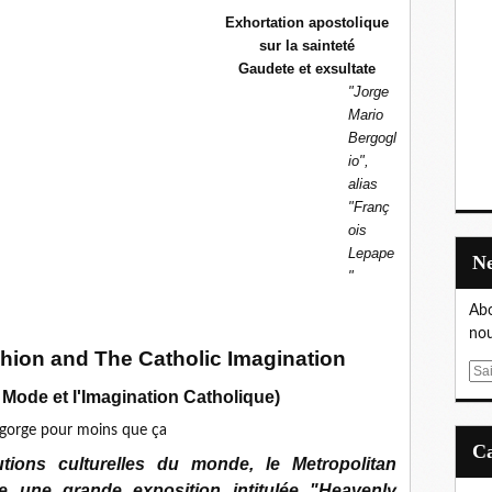
Exhortation apostolique
sur la sainteté
Gaudete et exsultate
"Jorge
Mario
Bergogl
io",
alias
"Franç
ois
Lepape
"
Abo
nou
hion and The Catholic Imagination
E
m
 Mode et l'Imagination Catholique)
a
i
tions culturelles du monde, le Metropolitan
l
 une grande exposition intitulée "Heavenly