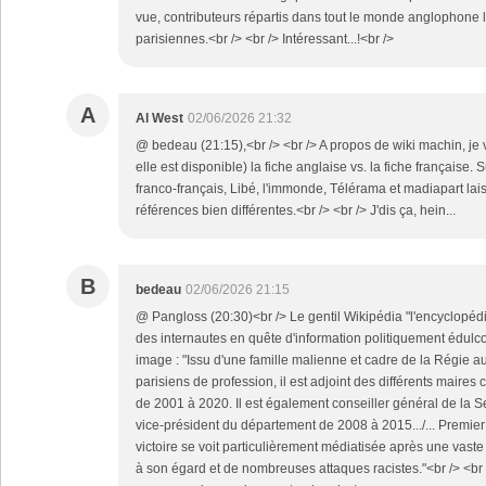
vue, contributeurs répartis dans tout le monde anglophone l
parisiennes.<br /> <br /> Intéressant...!<br />
A
Al West
02/06/2026 21:32
@ bedeau (21:15),<br /> <br /> A propos de wiki machin, je
elle est disponible) la fiche anglaise vs. la fiche française.
franco-français, Libé, l'immonde, Télérama et madiapart lai
références bien différentes.<br /> <br /> J'dis ça, hein...
B
bedeau
02/06/2026 21:15
@ Pangloss (20:30)<br /> Le gentil Wikipédia "l'encyclopédi
des internautes en quête d'information politiquement édulc
image : "Issu d'une famille malienne et cadre de la Régie 
parisiens de profession, il est adjoint des différents maire
de 2001 à 2020. Il est également conseiller général de la S
vice-président du département de 2008 à 2015.../... Premier
victoire se voit particulièrement médiatisée après une vas
à son égard et de nombreuses attaques racistes."<br /> <br 