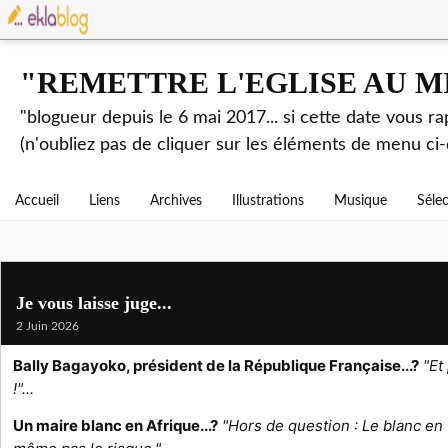
"REMETTRE L'EGLISE AU M
"blogueur depuis le 6 mai 2017... si cette date vous r
(n'oubliez pas de cliquer sur les éléments de menu ci-
Accueil
Liens
Archives
Illustrations
Musique
Séle
Je vous laisse juge...
2 Juin 2026
Bally Bagayoko, président de la République Française...?
"Et
!"...
Un maire blanc en Afrique...?
"Hors de question : Le blanc en t