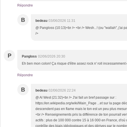
Répondre
B
bedeau
03/06/2026 11:31
@ Pangloss (10:13)<br /> <br /> Wesh...! (ou "wallah", j'ai pa
/>
P
Pangloss
02/06/2026 20:30
Eh ben mon colon! Ça risque d'être assez rock n' roll incessamment
Répondre
B
bedeau
02/06/2026 22:24
@ Al West (21:32)<br /> J'ai fait un bref passage sur :
https://en.wikipedia.org/wiki/Main_Page ...et sur la page déd
descendent pas en flame mais le ton est un peu plus mesur
<br /> Renseignements pris la différence de ton pourrait ve
actifs : plus de 100 000 contre 15 à 16 000 en France, d'où 
contrôle des biais idéologiques et des dérives par le nombre