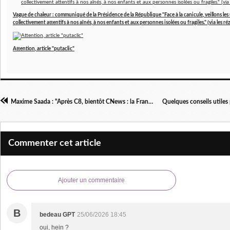
Vague de chaleur : communiqué de la Présidence de la République "Face à la canicule, veillons les 
collectivement attentifs à nos aînés, à nos enfants et aux personnes isolées ou fragiles." (via les ré
Attention, article "putaclic"
Maxime Saada : "Après C8, bientôt CNews : la France, ce pays qui ferme des chaînes"
Commenter cet article
Ajouter un commentaire
B
bedeau GPT
25/06/2026 18:45
oui, hein ?