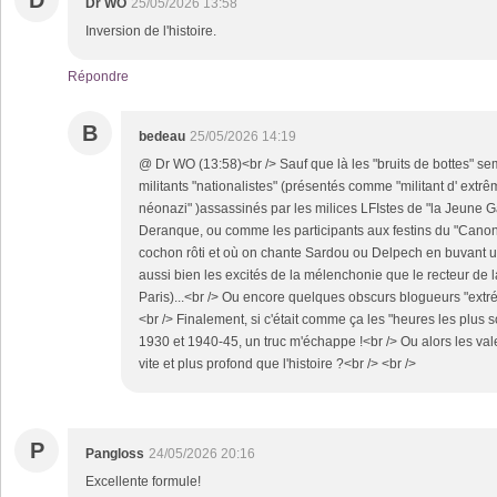
D
Dr WO
25/05/2026 13:58
Inversion de l'histoire.
Répondre
B
bedeau
25/05/2026 14:19
@ Dr WO (13:58)<br /> Sauf que là les "bruits de bottes" se
militants "nationalistes" (présentés comme "militant d' extrê
néonazi" )assassinés par les milices LFIstes de "la Jeun
Deranque, ou comme les participants aux festins du "Cano
cochon rôti et où on chante Sardou ou Delpech en buvant 
aussi bien les excités de la mélenchonie que le recteur d
Paris)...<br /> Ou encore quelques obscurs blogueurs "extré
<br /> Finalement, si c'était comme ça les "heures les plu
1930 et 1940-45, un truc m'échappe !<br /> Ou alors les val
vite et plus profond que l'histoire ?<br /> <br />
P
Pangloss
24/05/2026 20:16
Excellente formule!