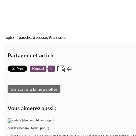
Tag(s) :
#gauche
,
#presse
,
#nazisme
Partager cet article
Repost
0
S'inscrire à la newsletter
Vous aimerez aussi :
quizzz (shebam... blow... pop...!)