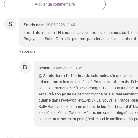
Ajouter un commentaire
S
Souris donc
28/05/2026 11:44
Les idiots utiles de LFI seront recasés dans les communes du 9-3, 
Bagayoko à Saint--Denis, ils pourront parader au conseil municipal.
Répondre
B
bedeau
28/05/2026 13:35
@ Souris donc (11:44)<br /> Je suis moins sûr que vous. Les
retourneront à la médiocrité d'où Panot n'aurait jamais dû le
son taxi, Rachel Kéké à ses ménages, Louis Boyard à ses t
Arnaud à son poste de petit fonctionnaire, Laurent Alexandr
qualifié dans l'Aveyron, etc...<br /> La Nouvelle France, c
Bally Bagayoko se fera en dehors de tout "porte-parolat" bla
les crétins. Même Panot et Mélenchon seront relégués aux 
comme un vieux chien pelé (c'est le sort le meilleur qu'ils pu