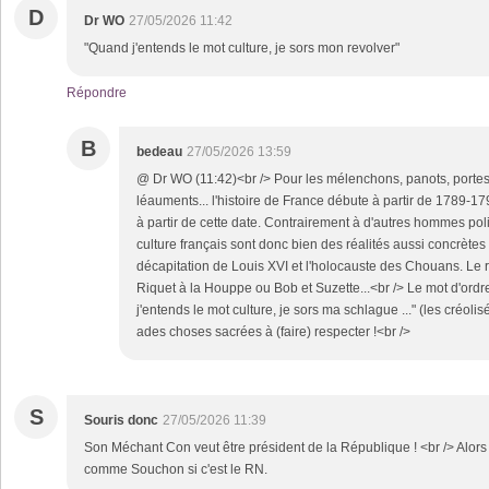
D
Dr WO
27/05/2026 11:42
"Quand j'entends le mot culture, je sors mon revolver"
Répondre
B
bedeau
27/05/2026 13:59
@ Dr WO (11:42)<br /> Pour les mélenchons, panots, portes, 
léauments... l'histoire de France débute à partir de 1789-
à partir de cette date. Contrairement à d'autres hommes polit
culture français sont donc bien des réalités aussi concrètes l
décapitation de Louis XVI et l'holocauste des Chouans. Le r
Riquet à la Houppe ou Bob et Suzette...<br /> Le mot d'ordr
j'entends le mot culture, je sors ma schlague ..." (les créolisés
ades choses sacrées à (faire) respecter !<br />
S
Souris donc
27/05/2026 11:39
Son Méchant Con veut être président de la République ! <br /> Alors l
comme Souchon si c'est le RN.