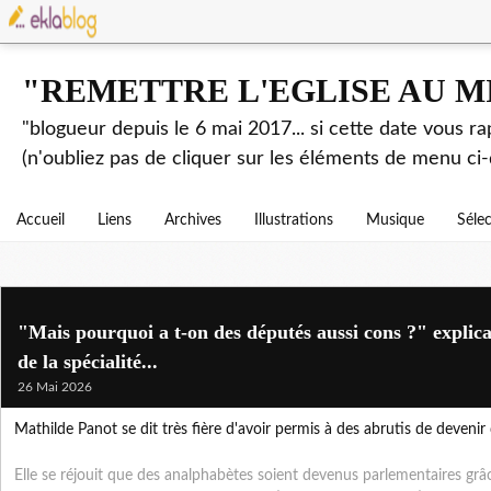
"REMETTRE L'EGLISE AU M
"blogueur depuis le 6 mai 2017... si cette date vous r
(n'oubliez pas de cliquer sur les éléments de menu ci-
Accueil
Liens
Archives
Illustrations
Musique
Séle
"Mais pourquoi a t-on des députés aussi cons ?" explicat
de la spécialité...
26 Mai 2026
Mathilde Panot se dit très fière d'avoir permis à des abrutis de devenir 
Elle se réjouit que des analphabètes soient devenus parlementaires grâ