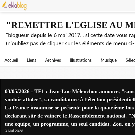
"REMETTRE L'EGLISE AU M
"blogueur depuis le 6 mai 2017... si cette date vous r
(n'oubliez pas de cliquer sur les éléments de menu ci-
Accueil
Liens
Archives
Illustrations
Musique
Séle
03/05/2026 - TF1 : Jean-Luc Mélenchon annonce, "sans 
vouloir affoler", sa candidature à l’élection présidentie
La France insoumise se présente pour la quatrième fois à
déclarant sûr de vaincre le Rassemblement national. "Nou
une équipe, un programme, un seul candidat. Zou, on y 
3 Mai 2026