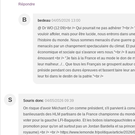
Répondre
B
bedeau
04/05/2026 13:00
@ Dr WO (12:09)<br /> Qui pourrait ne pas adhérer ?<br /> "
vouloir affoler, mais pour être lucide, nous entrons dans un
l'histoire du monde. Nous sommes menacés d'une guerre 
menacés par un changement spectaculaire du climat. Et pu
économique et sociale qui s'avance vers nous."<br /> Il aur
émouvant <br /> "Je fais à la France et au mode le don de
leur malheur.../... Que tous les Français se groupent autou
préside pendant ces dures épreuves et fassent taire leur a
leur foi dans le destin de la patrie."<br />
S
Souris donc
04/05/2026 09:39
On risque d'avoir Méchant Con comme président, s'il parvient à conva
banlieusards des HLM partisans de la France championne du monde 
voter pour la gauche LFI-Bagayoko. Et les bobos islamogauchistes wo
promotion pour qu'on ait surtout pas un Jordan Bardella et sa prince
royaume).<br /> <br /> https://www.lemonde.fr/politique/article/2026