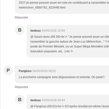
2027-je-pense-pouvoir-jouer-en-role-en-contribuant-a-rassembler-l
melenchon_6680792_823448.html
Répondre
B
bedeau
04/05/2026 10:09
@ Souris donc (09:39)<br /> "Je pense pouvoir jouer un rôl
rassembler la gauche autour de Jean-Luc Mélenchon..." ?<b
poste de Premier Ministre, ou un Super Méga Ministère (ville
éducation populaire, etc...)<br />
P
Pangloss
04/05/2026 09:02
La prochaine campagne sera dégueulasse et violente. On parie?
Répondre
B
bedeau
04/05/2026 09:44
@ Pangloss (09:02)<br /> Et l'après résultat (et même l'avan