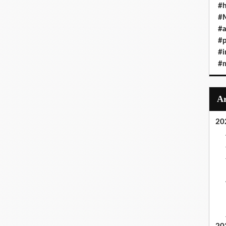
#h
#
#a
#
#i
#
20