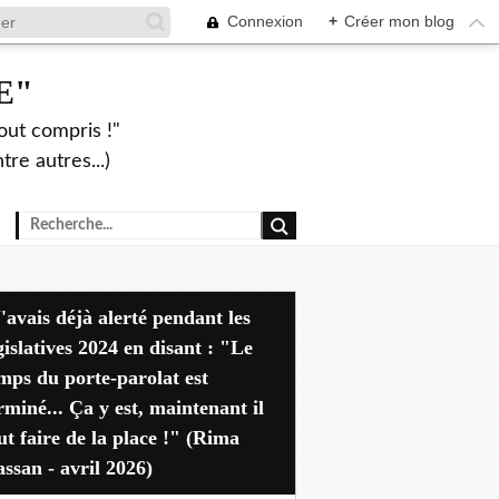
Connexion
+
Créer mon blog
E"
out compris !"
re autres...)
dant les
gislatives 2024 en disant : "Le
mps du porte-parolat est
rminé... Ça y est, maintenant il
ut faire de la place !" (Rima
ssan - avril 2026)