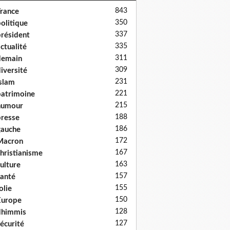
843
rance
350
olitique
337
résident
335
ctualité
311
demain
309
iversité
231
slam
221
atrimoine
215
humour
188
resse
186
auche
172
Macron
167
hristianisme
163
ulture
157
anté
155
olie
150
Europe
128
dhimmis
127
écurité