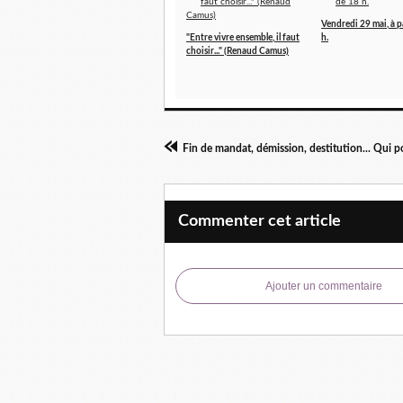
Vendredi 29 mai, à p
"Entre vivre ensemble, il faut
h.
choisir..." (Renaud Camus)
Commenter cet article
Ajouter un commentaire