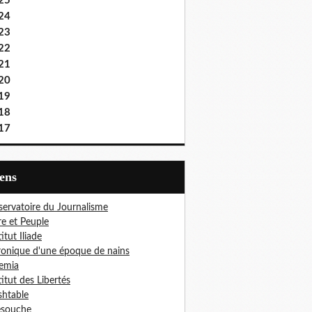
25
24
23
22
21
20
19
18
17
iens
ervatoire du Journalisme
re et Peuple
titut Iliade
onique d'une époque de nains
emia
titut des Libertés
htable
esouche