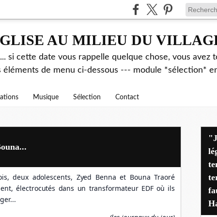
GLISE AU MILIEU DU VILLAG
.. si cette date vous rappelle quelque chose, vous avez t
es éléments de menu ci-dessous --- module *sélection* ent
rations
Musique
Sélection
Contact
"J'avais déjà alerté pen
Bouna...
lé
te
ois, deux adolescents, Zyed Benna et Bouna Traoré
te
ient, électrocutés dans un transformateur EDF où ils
fa
ger...
Ha