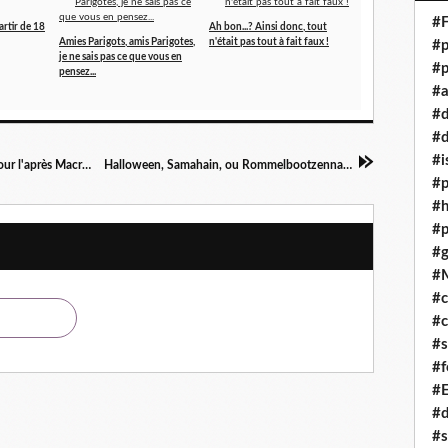
#F
artir de 18
Ah bon...? Ainsi donc, tout
Amies Parigots, amis Parigotes,
n'était pas tout à fait faux !
#p
je ne sais pas ce que vous en
#p
pensez...
#a
#
#d
#i
Fin de mandat, démission, destitution... Qui pour l'après Macron ?
Halloween, Samahain, ou Rommelbootzennaat ?
#p
#
#p
#g
#
#c
#c
#s
#f
#
#
#s