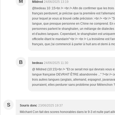
M
Mildred
24/06/2025 13:19
@bedeau 10 :15<br /> <br /> Afin de confirmer que les trois
français perdurent, je précise que la première est l'allema
pour lequel je vous ai trouvé cette précision :<br /> <br />
langue, que presque personne en Chine ne comprend. En eff
personnes parlent le shanghaïen, un mélange de dialectes c
et d'autres langues. Cependant, le shanghaïen est uniquemen
officielle étant le mandarin"<br /> <br /> La troisième est l'an
français, que j'ai commencé à parler à huit ans et demi à mo
B
bedeau
24/06/2025 11:30
@ Mildred (10:15)<br /> "Et ce serait moi qui devrais vou
langue française DEVRAIT ÊTRE abandonnée ..." ?<br /> ce
trois autres langues (anglais, allemand, espagnol, javanav
pourraient, elles perdurer sans problème pour Mélenchon ?
S
Souris donc
23/06/2025 19:37
Méchant Con fait des scores honorables dans le 9-3 et nulle part aill