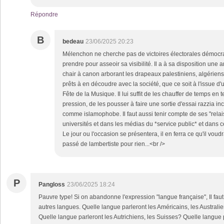
Répondre
B
bedeau
23/06/2025 20:23
Mélenchon ne cherche pas de victoires électorales démocra
prendre pour asseoir sa visibilité. Il a à sa disposition une
chair à canon arborant les drapeaux palestiniens, algériens
prêts à en découdre avec la société, que ce soit à l'issue d'
Fête de la Musique. Il lui suffit de les chauffer de temps en
pression, de les pousser à faire une sortie d'essai razzia inc
comme islamophobe. Il faut aussi tenir compte de ses "relai
universités et dans les médias du *service public* et dans cer
Le jour ou l'occasion se présentera, il en ferra ce qu'il vou
passé de lambertiste pour rien...<br />
P
Pangloss
23/06/2025 18:24
Pauvre type! Si on abandonne l'expression "langue française", Il fau
autres langues. Quelle langue parleront les Américains, les Australi
Quelle langue parleront les Autrichiens, les Suisses? Quelle langue 