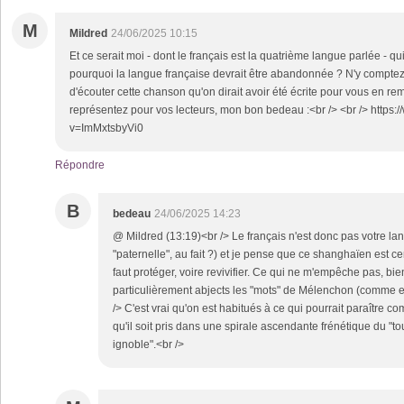
M
Mildred
24/06/2025 10:15
Et ce serait moi - dont le français est la quatrième langue parlée - q
pourquoi la langue française devrait être abandonnée ? N'y comptez
d'écouter cette chanson qu'on dirait avoir été écrite pour vous en 
représentez pour vos lecteurs, mon bon bedeau :<br /> <br /> https
v=ImMxtsbyVi0
Répondre
B
bedeau
24/06/2025 14:23
@ Mildred (13:19)<br /> Le français n'est donc pas votre l
"paternelle", au fait ?) et je pense que ce shanghaïen est c
faut protéger, voire revivifier. Ce qui ne m'empêche pas, bie
particulièrement abjects les "mots" de Mélenchon (comme 
/> C'est vrai qu'on est habitués à ce qui pourrait paraître 
qu'il soit pris dans une spirale ascendante frénétique du "tou
ignoble".<br />