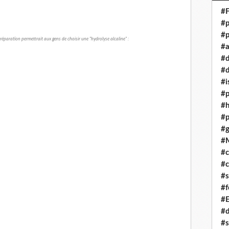
#F
#p
#p
éparation permettrait aux gens de choisir une "hydrolyse alcaline" :
#a
#
#d
#i
#p
#
#p
#g
#
#c
#c
#s
#f
#
#
#s