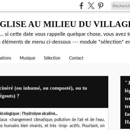
GLISE AU MILIEU DU VILLAG
.. si cette date vous rappelle quelque chose, vous avez t
es éléments de menu ci-dessous --- module *sélection* ent
rations
Musique
Sélection
Contact
"J'avais déjà alerté pen
incinéré (ou inhumé, ou composté), ou tu
lé
 égouts) ?
te
te
fa
cologique : l’hydrolyse alcaline...
ux -changement climatique, pollution de l’air et de l’eau,
Ha
 humains bien vivants, et très -trop- actifs. Pourtant, on