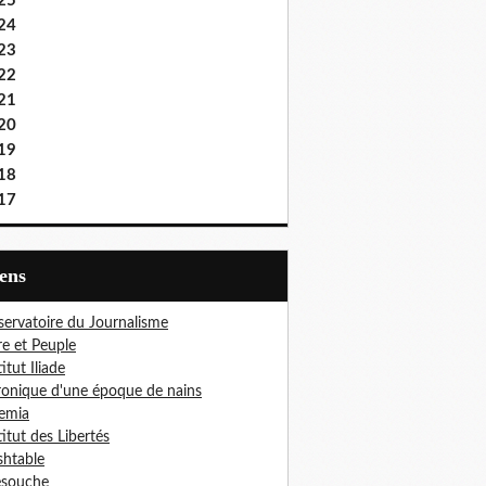
25
24
23
22
21
20
19
18
17
iens
ervatoire du Journalisme
re et Peuple
titut Iliade
onique d'une époque de nains
emia
titut des Libertés
htable
esouche