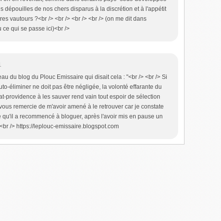
es dépouilles de nos chers disparus à la discrétion et à l'appétit
res vautours ?<br /> <br /> <br /> <br /> (on me dit dans
u ce qui se passe ici)<br />
1
u du blog du Plouc Emissaire qui disait cela : "<br /> <br /> Si
uto-éliminer ne doit pas être négligée, la volonté effarante du
t-providence à les sauver rend vain tout espoir de sélection
e vous remercie de m'avoir amené à le retrouver car je constate
e qu'il a recommencé à bloguer, après l'avoir mis en pause un
<br /> https://leplouc-emissaire.blogspot.com