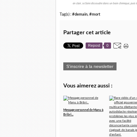
en clair, se faire dissoudre dans un bain chimique, puis 
Tag(s) :
#demain
,
#mort
Partager cet article
Repost
0
S'inscrire à la newsletter
Vous aimerez aussi :
Message personnel de Manu à
Bribri...