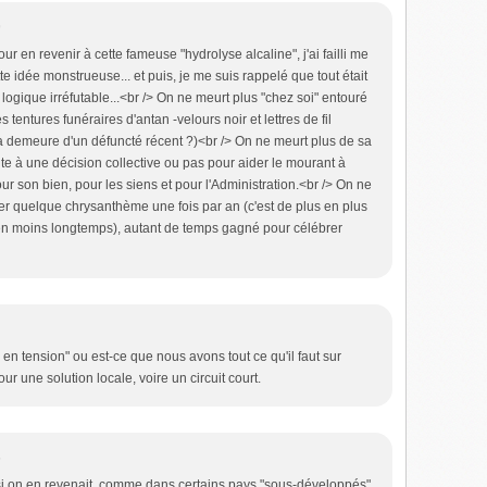
9
r en revenir à cette fameuse "hydrolyse alcaline", j'ai failli me
e idée monstrueuse... et puis, je me suis rappelé que tout était
 logique irréfutable...<br /> On ne meurt plus "chez soi" entouré
 tentures funéraires d'antan -velours noir et lettres de fil
 la demeure d'un défuncté récent ?)<br /> On ne meurt plus de sa
ite à une décision collective ou pas pour aider le mourant à
r son bien, pour les siens et pour l'Administration.<br /> On ne
er quelque chrysanthème une fois par an (c'est de plus en plus
 en moins longtemps), autant de temps gagné pour célébrer
n tension" ou est-ce que nous avons tout ce qu'il faut sur
ur une solution locale, voire un circuit court.
5
si on en revenait, comme dans certains pays "sous-développés"