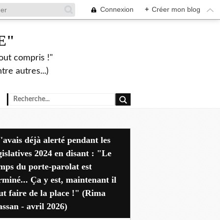
Connexion
+
Créer mon blog
E"
out compris !"
re autres...)
dant les
gislatives 2024 en disant : "Le
mps du porte-parolat est
rminé... Ça y est, maintenant il
ut faire de la place !" (Rima
ssan - avril 2026)