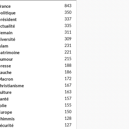
843
rance
350
olitique
337
résident
335
ctualité
311
demain
309
iversité
231
slam
221
atrimoine
215
humour
188
resse
186
auche
172
Macron
167
hristianisme
163
ulture
157
anté
155
olie
150
Europe
128
dhimmis
127
écurité