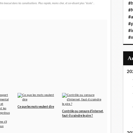
#h
être évacué dans les canalisations. Plus rapide, moins cher, et soi-disant plus "écolo"…
#
#a
#
#i
#
20
Ce que les mots veulent dire
Contrôle ou censure d'internet,
faut-il craindre le pire ?