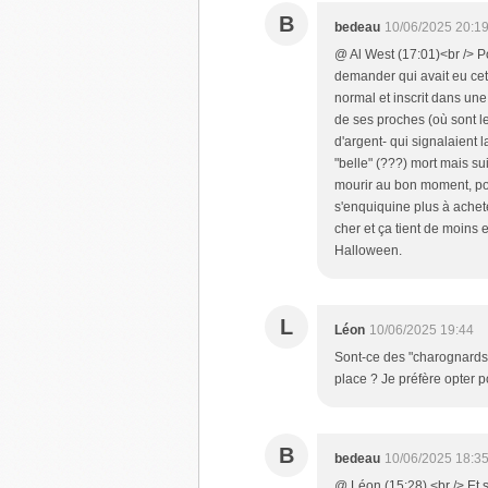
B
bedeau
10/06/2025 20:1
@ Al West (17:01)<br /> Pou
demander qui avait eu cett
normal et inscrit dans une
de ses proches (où sont les
d'argent- qui signalaient
"belle" (???) mort mais su
mourir au bon moment, pou
s'enquiquine plus à achet
cher et ça tient de moins
Halloween.
L
Léon
10/06/2025 19:44
Sont-ce des "charognards e
place ? Je préfère opter po
B
bedeau
10/06/2025 18:3
@ Léon (15:28) <br /> Et 