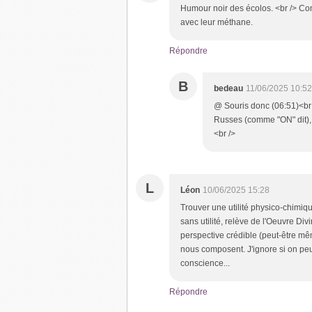
Humour noir des écolos. <br /> Com
avec leur méthane.
Répondre
B
bedeau
11/06/2025 10:52
@ Souris donc (06:51)<br 
Russes (comme "ON" dit), 
<br />
L
Léon
10/06/2025 15:28
Trouver une utilité physico-chimiqu
sans utilité, relève de l'Oeuvre Di
perspective crédible (peut-être mêm
nous composent. J'ignore si on peu
conscience...
Répondre