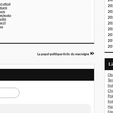
20
t officiel
20
icarte
20
dacte
es les plus
20
cilité
20
 s'il
eux
20
20
20
20
La popol-politique-tictic du macroigne
L
Obs
Ter
Ins
Chr
Pol
Ins
Has
Fd