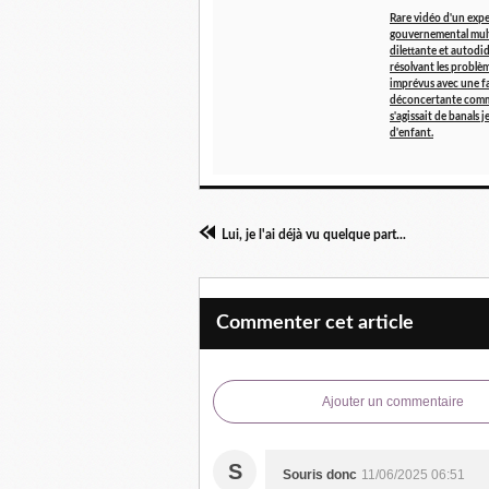
Rare vidéo d'un exper
gouvernemental mult
dilettante et autodi
résolvant les problèm
imprévus avec une fa
déconcertante comme
s'agissait de banals j
d'enfant.
Lui, je l'ai déjà vu quelque part...
Commenter cet article
Ajouter un commentaire
S
Souris donc
11/06/2025 06:51