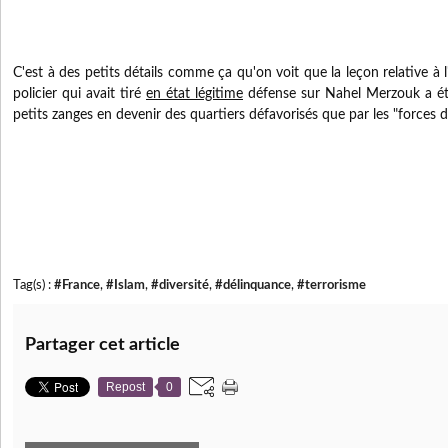
C'est à des petits détails comme ça qu'on voit que la leçon relative à 
policier qui avait tiré
en état légitime
défense sur Nahel Merzouk a été
petits zanges en devenir des quartiers défavorisés que par les "forces d
Tag(s) :
#France
,
#Islam
,
#diversité
,
#délinquance
,
#terrorisme
Partager cet article
Repost
0