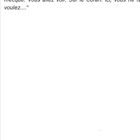
voulez...."
...