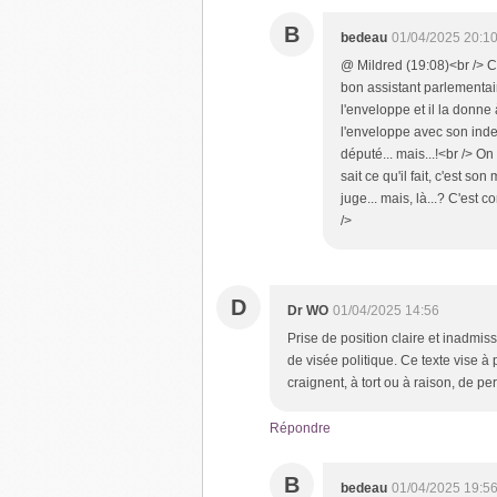
B
bedeau
01/04/2025 20:1
@ Mildred (19:08)<br /> C
bon assistant parlementai
l'enveloppe et il la donne
l'enveloppe avec son inde
député... mais...!<br /> On
sait ce qu'il fait, c'est so
juge... mais, là...? C'est 
/>
D
Dr WO
01/04/2025 14:56
Prise de position claire et inadmis
de visée politique. Ce texte vise à
craignent, à tort ou à raison, de p
Répondre
B
bedeau
01/04/2025 19:5