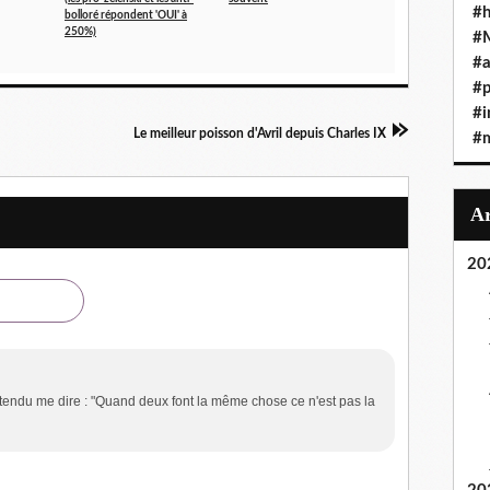
#h
bolloré répondent 'OUI' à
250%)
#
#a
#
#i
Le meilleur poisson d'Avril depuis Charles IX
#
20
entendu me dire : "Quand deux font la même chose ce n'est pas la