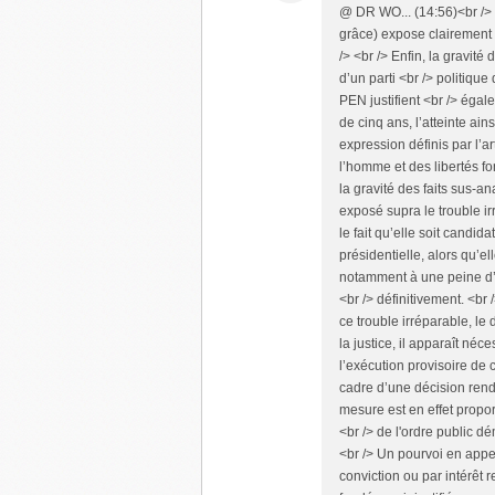
@ DR WO... (14:56)<br /> L
grâce) expose clairement 
/> <br /> Enfin, la gravit
d’un parti <br /> politiqu
PEN justifient <br /> éga
de cinq ans, l’atteinte ains
expression définis par l’a
l’homme et des libertés 
la gravité des faits sus-ana
exposé supra le trouble ir
le fait qu’elle soit candid
présidentielle, alors qu’
notamment à une peine d’iné
<br /> définitivement. <br 
ce trouble irréparable, le 
la justice, il apparaît néc
l’exécution provisoire de c
cadre d’une décision ren
mesure est en effet propo
<br /> de l'ordre public d
<br /> Un pourvoi en appe
conviction ou par intérêt r