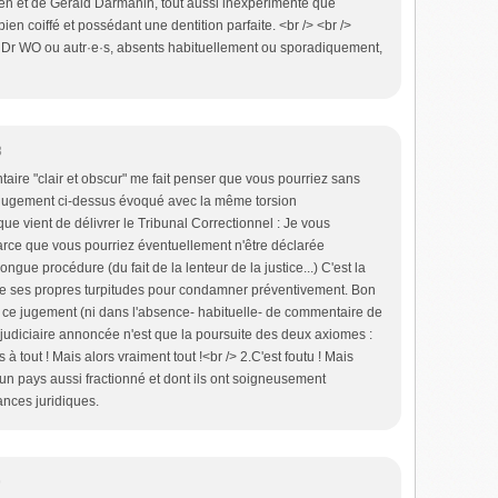
en et de Gérald Darmanin, tout aussi inexpérimenté que
ien coiffé et possédant une dentition parfaite. <br /> <br />
Dr WO ou autr·e·s, absents habituellement ou sporadiquement,
3
ire "clair et obscur" me fait penser que vous pourriez sans
 jugement ci-dessus évoqué avec la même torsion
ue vient de délivrer le Tribunal Correctionnel : Je vous
rce que vous pourriez éventuellement n'être déclarée
gue procédure (du fait de la lenteur de la justice...) C'est la
 de ses propres turpitudes pour condamner préventivement. Bon
ce jugement (ni dans l'absence- habituelle- de commentaire de
 judiciaire annoncée n'est que la poursuite des deux axiomes :
ts à tout ! Mais alors vraiment tout !<br /> 2.C'est foutu ! Mais
 un pays aussi fractionné et dont ils ont soigneusement
ances juridiques.
9