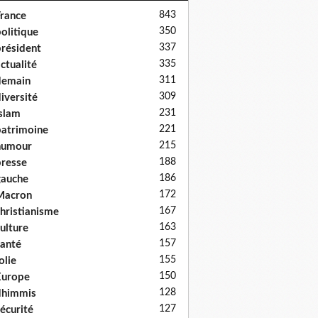
843
rance
350
olitique
337
résident
335
ctualité
311
demain
309
iversité
231
slam
221
atrimoine
215
humour
188
resse
186
auche
172
Macron
167
hristianisme
163
ulture
157
anté
155
olie
150
Europe
128
dhimmis
127
écurité