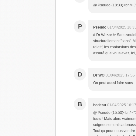
@ Pseudo (18:33)<br /> J'a
P
Pseudo
01/04/2025 18:3
à Dr Wo<br /> Sans vouloi
structurellement "sans". Ma
relatif, les contorsions 
assuré que vous avez, ici, 
D
Dr WO
01/04/2025 17:55
On peut aussi faire sans.
B
bedeau
01/04/2025 16:1
@ Pseudo (15:53)<br /> "1.I
foutu ! Mais alors vraiment
soigneusement cadenassé t
Tout ça pour nous vendre 