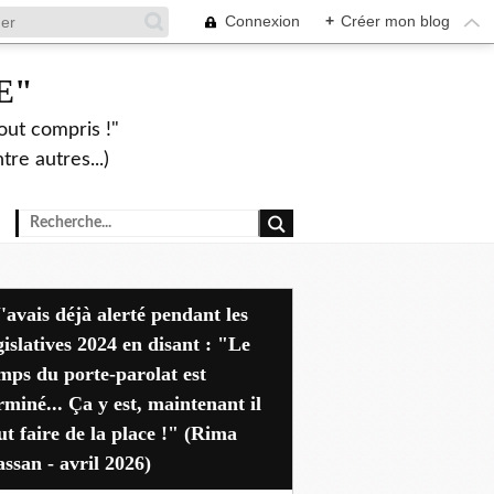
Connexion
+
Créer mon blog
E"
out compris !"
re autres...)
dant les
gislatives 2024 en disant : "Le
mps du porte-parolat est
rminé... Ça y est, maintenant il
ut faire de la place !" (Rima
ssan - avril 2026)