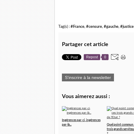
Tag(s) :
#France
,
#censure
,
#gauche
,
#justice
Partager cet article
Repost
0
S'inscrire à la newsletter
Vous aimerez aussi :
Ingérences par-ci, ingérences
par-là...
Quel point commun 
trois grands serviteu
?