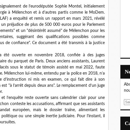
signalement de l’eurodéputée Sophie Montel, initialement
élargie à Mélenchon et à d’autres partis comme le MoDem.
OLAF) a enquêté et remis un rapport en mars 2021, révélé
 un préjudice de plus de 500 000 euros pour le Parlement
ements" et un "désintérêt assumé" de Mélenchon pour les
entaires, suggérant des qualifications possibles comme
s de confiance". Ce document a été transmis à la justice
e a été ouverte en novembre 2018, confiée à des juges
aire du parquet de Paris. Deux anciens assistants, Laurent
placés sous le statut de témoin assisté en mai 2022, faute
de. Mélenchon lui-même, entendu par la police en 2018, n’a
e d’instruction ni mis en examen, ce qui fait dire à son
Abo
n est "à l’arrêt depuis deux ans". Le remplacement d’un juge
nou
r.
, et l’enquête reste ouverte sans calendrier clair pour une
E
hon conteste les accusations, affirmant que ses assistants
m
ndat européen, mais le dossier traîne, alimentant les
a
olitique ou une simple inertie judiciaire. Pour l’instant, il
i
ursuites.
l