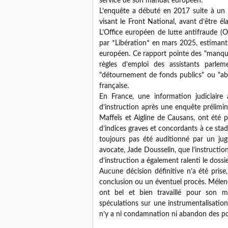
service de son mandat européen.
L’enquête a débuté en 2017 suite à un 
visant le Front National, avant d’être 
L’Office européen de lutte antifraude (
par *Libération* en mars 2025, estimant
européen. Ce rapport pointe des "manqu
règles d’emploi des assistants parlem
"détournement de fonds publics" ou "abu
française.
En France, une information judiciair
d’instruction après une enquête prélimin
Maffeïs et Aigline de Causans, ont été 
d’indices graves et concordants à ce sta
toujours pas été auditionné par un jug
avocate, Jade Dousselin, que l’instructio
d’instruction a également ralenti le dossie
Aucune décision définitive n’a été prise
conclusion ou un éventuel procès. Mélenc
ont bel et bien travaillé pour son ma
spéculations sur une instrumentalisation p
n’y a ni condamnation ni abandon des po