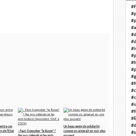
#F
#p
#p
#a
#
#d
#i
#p
#
#p
#g
#
#c
#c
#s
#f
#
#
entre ces
Un beau geste de solidarité
rs de l'Etat
- Faut-il expulser "la Russe" ?
comme on aimerait en voir plus
#s
(les pro-zélenski et les anti-
souvent