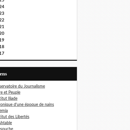
25
24
23
22
21
20
19
18
17
iens
ervatoire du Journalisme
re et Peuple
titut Iliade
onique d'une époque de nains
emia
titut des Libertés
htable
esouche