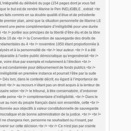
'intégralité du délibéré du juge (154 pages dont je vous fait
que le but est de rendre Marine le Pen INELIGIBLE , extrait :<br
é des faits commis en sa double qualité d’élue et de présidente
e de premier plan, ainsi que la situation personnelle de Marine LE
lement une peine complémentaire d’inéligibilité pour une durée
i <br /> portée aux principes de la liberté d’être élu et de la libre
rticle 10 de <br /> la Convention de sauvegarde des droits de
fondamentales du 4 <br /> novembre 1950 étant proportionnée à
lysés et à la personnalité de <br /> leur auteur. <br /> Il a été
réparable à l’ordre public démocratique qu’engendrerait <br />
ate, voire élue par exemple et notamment à l’élection <br />
elle est condamnée pour détournement de fonds publics <br />
ligibilité en première instance et pourrait l’être par la suite
/> Dès lors, dans le contexte décrit, eu égard à l’importance de
droit <br /> au recours n’étant pas un droit acquis à la lenteur de
essaire selon <br /> le tribunal, à titre conservatoire, d’ordonner
ette peine <br /> complémentaire d’inéligibilité. <br /> Dans le
due au nom du peuple français dans son ensemble, cette <br />
rtionnée aux objectifs à valeur constitutionnelle de sauvegarde
émocratique et de bonne administration de la justice. <br /> <br />
l ne changera rien, personne ne souhaitant ou n'osant, par
evenir sur cette décision.<br /> <br /> Ce n'est pas par crainte