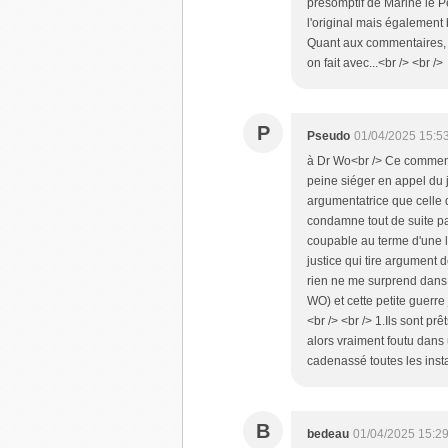
présomptif de Marine le P
l'original mais également b
Quant aux commentaires, 
on fait avec...<br /> <br />
P
Pseudo
01/04/2025 15:5
à Dr Wo<br /> Ce commenta
peine siéger en appel du
argumentatrice que celle q
condamne tout de suite pa
coupable au terme d'une lon
justice qui tire argument
rien ne me surprend dans 
WO) et cette petite guerre
<br /> <br /> 1.Ils sont prê
alors vraiment foutu dans
cadenassé toutes les inst
B
bedeau
01/04/2025 15:2