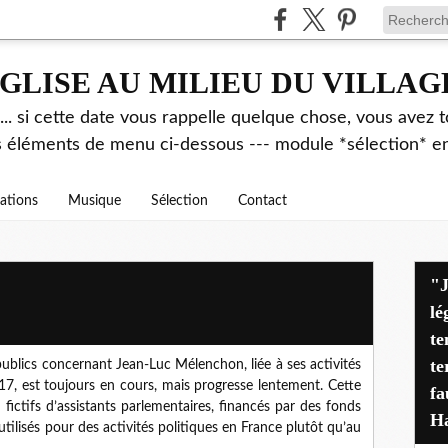
GLISE AU MILIEU DU VILLAG
.. si cette date vous rappelle quelque chose, vous avez t
es éléments de menu ci-dessous --- module *sélection* ent
rations
Musique
Sélection
Contact
"J'avais déjà alerté pen
lé
te
te
blics concernant Jean-Luc Mélenchon, liée à ses activités
7, est toujours en cours, mais progresse lentement. Cette
fa
fictifs d’assistants parlementaires, financés par des fonds
Ha
tilisés pour des activités politiques en France plutôt qu’au