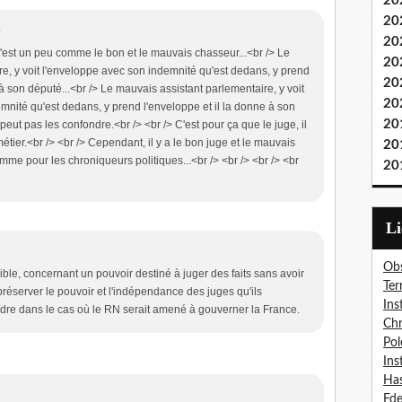
20
20
0
20
'est un peu comme le bon et le mauvais chasseur...<br /> Le
20
re, y voit l'enveloppe avec son indemnité qu'est dedans, y prend
20
 à son député...<br /> Le mauvais assistant parlementaire, y voit
20
mnité qu'est dedans, y prend l'enveloppe et il la donne à son
20
 peut pas les confondre.<br /> <br /> C'est pour ça que le juge, il
n métier.<br /> <br /> Cependant, il y a le bon juge et le mauvais
20
comme pour les chroniqueurs politiques...<br /> <br /> <br /> <br
20
L
Obs
sible, concernant un pouvoir destiné à juger des faits sans avoir
Ter
 préserver le pouvoir et l'indépendance des juges qu'ils
Ins
erdre dans le cas où le RN serait amené à gouverner la France.
Chr
Pol
Ins
Has
6
Fd