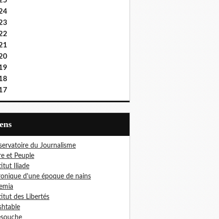
25
24
23
22
21
20
19
18
17
iens
ervatoire du Journalisme
re et Peuple
titut Iliade
onique d'une époque de nains
emia
titut des Libertés
htable
esouche