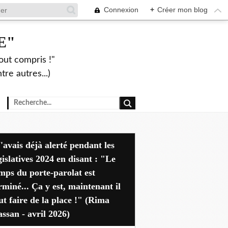
Connexion
+
Créer mon blog
E"
out compris !"
re autres...)
dant les
gislatives 2024 en disant : "Le
mps du porte-parolat est
rminé... Ça y est, maintenant il
ut faire de la place !" (Rima
ssan - avril 2026)