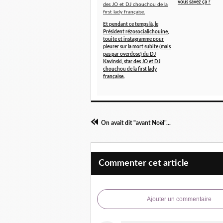
vous savez ça ?
Et pendant ce temps là, le
Président rézosocialichouine,
touite et instagramme pour
pleurer sur la mort subite (mais
pas par overdose) du DJ
Kavinski, star des JO et DJ
chouchou de la first lady
française.
On avait dit "avant Noël"...
Commenter cet article
Ajouter un commentaire