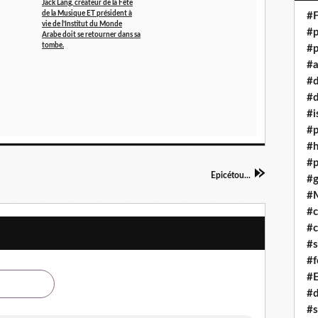
Jack Lang, créateur de la Fête
de la Musique ET président à
#F
vie de l’Institut du Monde
#p
Arabe doit se retourner dans sa
tombe.
#p
#a
#
#d
#i
#p
#
#p
Epicétou...
#g
#
#c
#c
#s
#f
#
#
#s