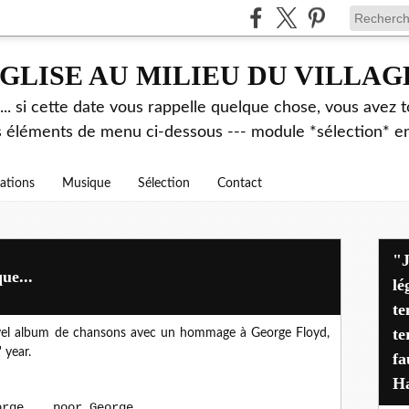
GLISE AU MILIEU DU VILLAG
.. si cette date vous rappelle quelque chose, vous avez t
es éléments de menu ci-dessous --- module *sélection* ent
rations
Musique
Sélection
Contact
"J'avais déjà alerté pen
ue...
lé
te
te
vel album de chansons avec un hommage à George Floyd,
 year.
fa
Ha
orge... poor George...