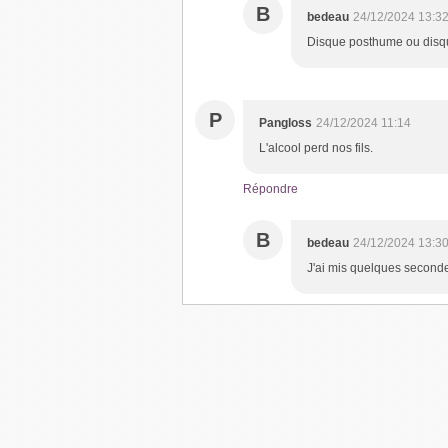
B
bedeau
24/12/2024 13:3
Disque posthume ou disqu
P
Pangloss
24/12/2024 11:14
L'alcool perd nos fils.
Répondre
B
bedeau
24/12/2024 13:3
J'ai mis quelques seconde