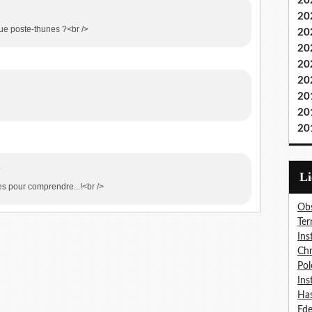
20
2
20
e poste-thunes ?<br />
20
20
20
20
20
20
20
0
L
s pour comprendre...!<br />
Obs
Ter
Ins
Chr
Pol
Ins
Has
Fd