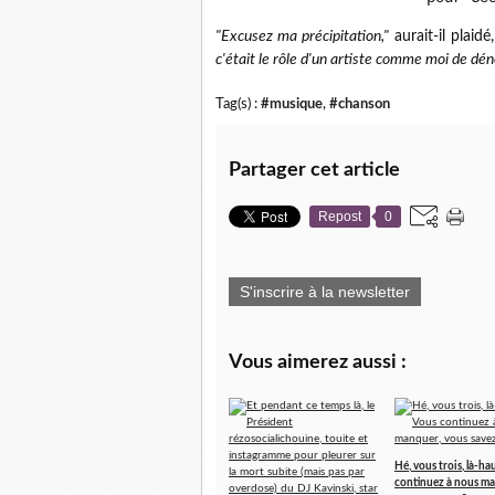
"Excusez ma précipitation,"
aurait-il plaidé
c'était le rôle d'un artiste comme moi de dé
Tag(s) :
#musique
,
#chanson
Partager cet article
Repost
0
S'inscrire à la newsletter
Vous aimerez aussi :
Hé, vous trois, là-hau
continuez à nous m