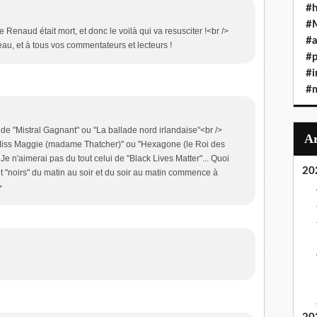
#h
#
 Renaud était mort, et donc le voilà qui va resusciter !<br />
#a
u, et à tous vos commentateurs et lecteurs !
#
#i
#
4
de "Mistral Gagnant" ou "La ballade nord irlandaise"<br />
"Miss Maggie (madame Thatcher)" ou "Hexagone (le Roi des
 Je n'aimerai pas du tout celui de "Black Lives Matter"... Quoi
20
t "noirs" du matin au soir et du soir au matin commence à
>