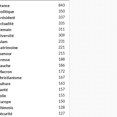
843
rance
350
olitique
337
résident
335
ctualité
311
demain
309
iversité
231
slam
221
atrimoine
215
humour
188
resse
186
auche
172
Macron
167
hristianisme
163
ulture
157
anté
155
olie
150
Europe
128
dhimmis
127
écurité