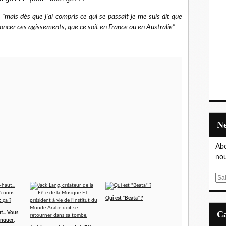
,
"mais dès que j'ai compris ce qui se passait je me suis dit que
noncer ces agissements, que ce soit en France ou en Australie"
Abo
nou
E
m
a
Qui est "Beata" ?
i
t... Vous
l
anquer,